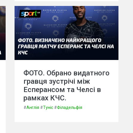
ФОТО. Обрано видатного
гравця зустрічі між
Есперансом та Челсі в
рамках КЧС.
#
Англія
#
Туніс
#
Філадельфія