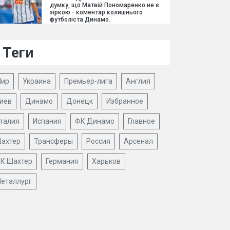
думку, що Матвій Пономаренко не є
зіркою - коментар колишнього
футболіста Динамо.
Теги
ир
Украина
Премьер-лига
Англия
иев
Динамо
Донецк
Избранное
талия
Испания
ФК Динамо
Главное
ахтер
Трансферы
Россия
Арсенал
К Шахтер
Германия
Харьков
еталлург