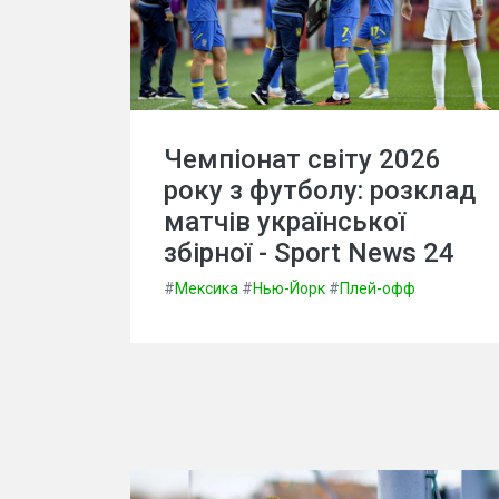
Чемпіонат світу 2026
року з футболу: розклад
матчів української
збірної - Sport News 24
#
Мексика
#
Нью-Йорк
#
Плей-офф