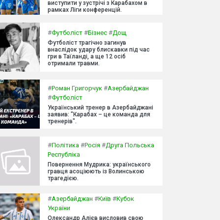
виступити у зустрічі з Карабахом в
рамках Ліги конференцій.
#
Футболіст
#
Бізнес
#
Дощ
Футболіст трагічно загинув
внаслідок удару блискавки під час
гри в Таїланді, а ще 12 осіб
отримали травми.
#
Роман Григорчук
#
Азербайджан
#
Футболіст
Український тренер в Азербайджані
заявив: "Карабах – це команда для
тренерів".
#
Політика
#
Росія
#
Друга Польська
Республіка
Повернення Мудрика: українського
гравця асоціюють із Волинською
трагедією.
#
Азербайджан
#
Київ
#
Кубок
України
Олександр Алієв висловив свою