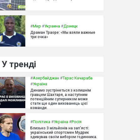
#
Мир
#
Украина
#
Донецк
Драман Траоре: «Мы взяли важные
три очка»
У тренді
#
Азербайджан
#
Тарас Качараба
#
Україна
Динамо зустрінеться з колишнім
гравцем Шахтаря, а наступним
потенційним суперником може
стати ще один вихованець цієї
команди.
#
Політика
#
Україна
#
Росія
Близько 3 мільйонів на зап'ясті:
український спортсмен Мудрик
здивував своїм вибором годинника.