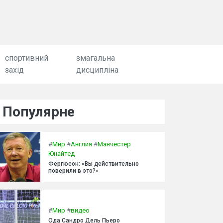
спортивний
змагальна
захід
дисципліна
Популярне
#
Мир
#
Англия
#
Манчестер
Юнайтед
Фергюсон: «Вы действительно
поверили в это?»
#
Мир
#
видео
Ода Сандро Дель Пьеро