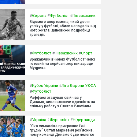
#
Європа
#
Футболіст
#
Півзахисник
Відомого спортсмена, який досяг
успіху у футболі, вбили неподалік від
його житла: дивовижні подробиці
трагедії.
#
Футболіст
#
Півзахисник
#
Спорт
Вражаючий вчинок! Футболіст Челсі
готовий на серйозні жертви заради
Мудрика.
#
Кубок України
#
Ліга Європи УЄФА
#
Футболіст
Раффаел згадував свій час у
Динамо, висловлюючи вдячність за
спільну роботу з Олегом Блохіним.
#
Україна
#
Журналіст
#
Нідерланди
"Яка символіка прикрашає їхні
груди?" Остап Маркевич роз'яснив,
чому команді Динамо буде нелегко