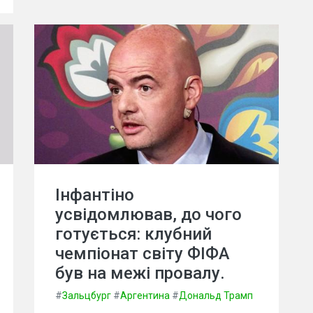
Інфантіно
усвідомлював, до чого
готується: клубний
чемпіонат світу ФІФА
був на межі провалу.
#
Зальцбург
#
Аргентина
#
Дональд Трамп