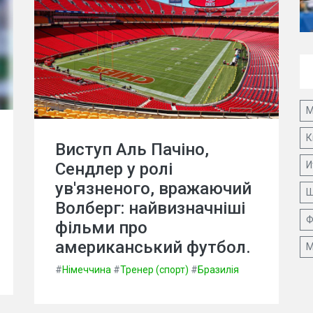
М
К
Виступ Аль Пачіно,
Сендлер у ролі
И
ув'язненого, вражаючий
Ш
Волберг: найвизначніші
Ф
фільми про
американський футбол.
М
#
Німеччина
#
Тренер (спорт)
#
Бразилія