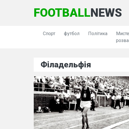
FOOTBALL
NEWS
Спорт
футбол
Політика
Мисте
розва
Філадельфія