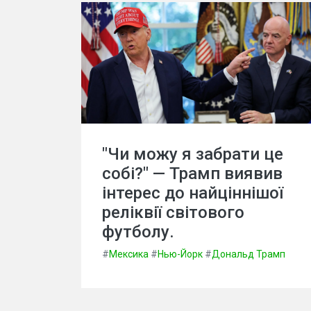
"Чи можу я забрати це
собі?" — Трамп виявив
інтерес до найціннішої
реліквії світового
футболу.
#
Мексика
#
Нью-Йорк
#
Дональд Трамп