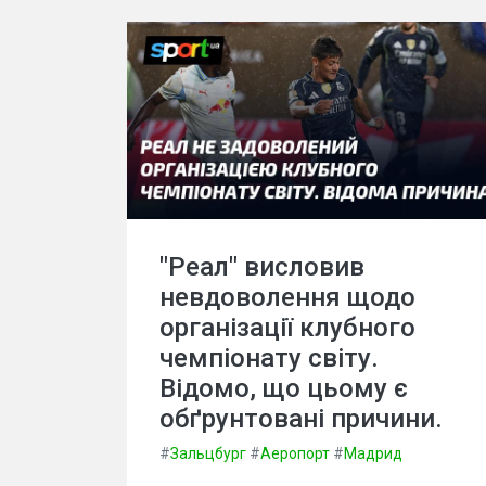
"Реал" висловив
невдоволення щодо
організації клубного
чемпіонату світу.
Відомо, що цьому є
обґрунтовані причини.
#
Зальцбург
#
Аеропорт
#
Мадрид