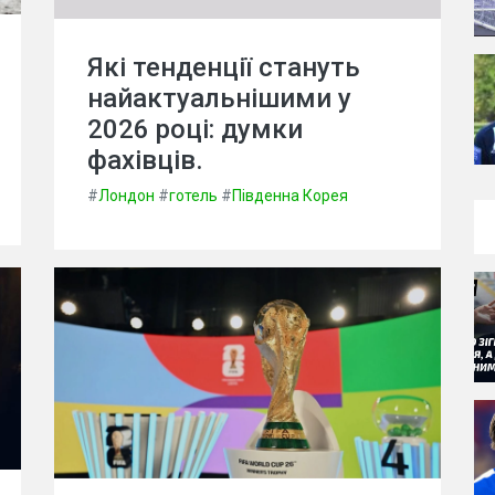
Які тенденції стануть
найактуальнішими у
2026 році: думки
фахівців.
#
Лондон
#
готель
#
Південна Корея