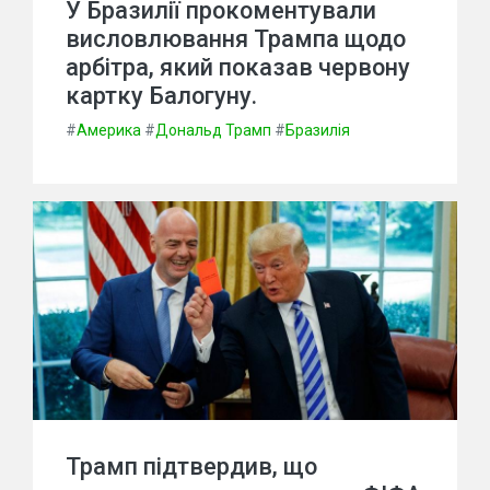
У Бразилії прокоментували
висловлювання Трампа щодо
арбітра, який показав червону
картку Балогуну.
#
Америка
#
Дональд Трамп
#
Бразилія
Трамп підтвердив, що