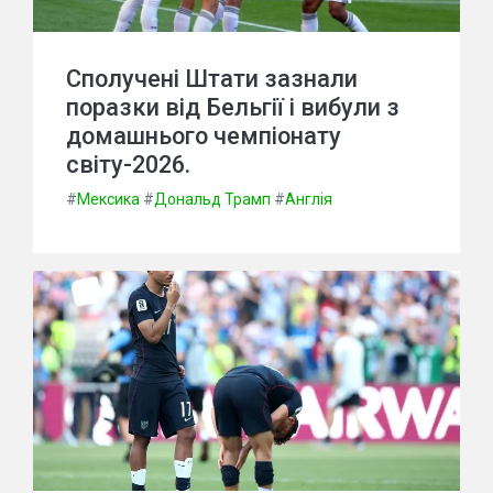
Сполучені Штати зазнали
поразки від Бельгії і вибули з
домашнього чемпіонату
світу-2026.
#
Мексика
#
Дональд Трамп
#
Англія