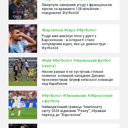
Ліверпуль завершив угоду з французькою
зіркою за вражаючі 128 мільйонів -
повідомляє Футбол24.
#
Барселона
#
Євро
#
Футболіст
Родрі вже виконує пісні у дуеті з
Барселоною - в інтернеті стало
популярним відео, яке це демонструє -
Футбол24.
#
Київ
#
Футболіст
#
Український футбол
(газета)
Ніколи раніше я не зустрічав стільки
помилок: колишній нападник Динамо
прокоментував тріумф київської команди
над Карабахом.
#
Футболіст
#
Півзахисник
#
Збірна Іспанії
з футболу
Найвидатніший гравець Чемпіонату
світу-2026 відмовив "Реалу", обравши
перехід до "Барселони".