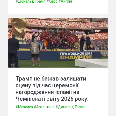
#
Дональд Трамп
#
Євро
#
Англія
Трамп не бажав залишати
сцену під час церемонії
нагородження Іспанії на
Чемпіонаті світу 2026 року.
#
Мексика
#
Аргентина
#
Дональд Трамп