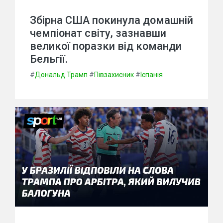
Збірна США покинула домашній
чемпіонат світу, зазнавши
великої поразки від команди
Бельгії.
#
Дональд Трамп
#
Півзахисник
#
Іспанія