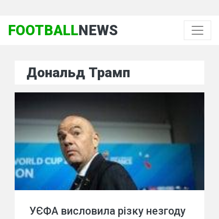
FOOTBALL
NEWS
Дональд Трамп
УЄФА висловила різку незгоду