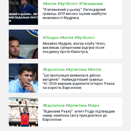
#
Англія
#
Футболіст
#
Півзахисник
"Я впевнений у цьому." Легендарний
гравець АПЛ високо оцінив майбутні
можливості Мудрика.
#
Лондон
#
Англія
#
Футболіст
Михайло Мудрик, вінгер клубу Челсі,
викликав суперечливі відгуки після
поєдинку проти Ювентуса.
#
Барселона
#
Аргентина
#
Англія
"Ця пропозиція виявилася дійсно
вигідною". Найвидатніший гравець
ЧС-2026 вирішив відхилити інтерес Реала
на користь Барселони.
#
Барселона
#
Аргентина
#
Євро
"Відмовив Реалу": агент Родрі підтвердив
намір чемпіона світу приєднатися до
Барселони.