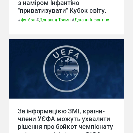
з наміром Інфантіно
"приватизувати" Кубок світу.
#
Футбол
#
Дональд Трамп
#
Джанні Інфантіно
За інформацією ЗМІ, країни-
члени УЄФА можуть ухвалити
рішення про бойкот чемпіонату