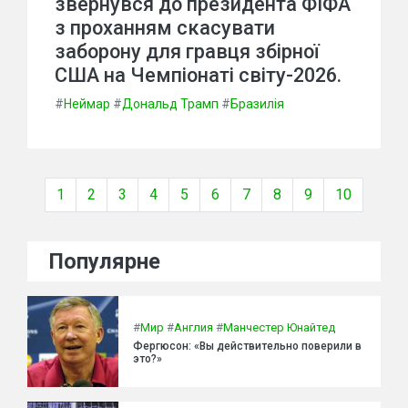
звернувся до президента ФІФА
з проханням скасувати
заборону для гравця збірної
США на Чемпіонаті світу-2026.
#
Неймар
#
Дональд Трамп
#
Бразилія
1
2
3
4
5
6
7
8
9
10
Популярне
#
Мир
#
Англия
#
Манчестер Юнайтед
Фергюсон: «Вы действительно поверили в
это?»