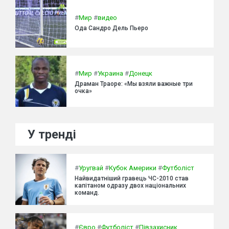
#
Мир
#
видео
Ода Сандро Дель Пьеро
#
Мир
#
Украина
#
Донецк
Драман Траоре: «Мы взяли важные три
очка»
У тренді
#
Уругвай
#
Кубок Америки
#
Футболіст
Найвидатніший гравець ЧС-2010 став
капітаном одразу двох національних
команд.
#
Євро
#
Футболіст
#
Півзахисник