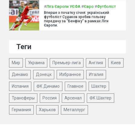
#
Ліга Європи УЄФА
#
Євро
#
Футболіст
Вперше з початку січня: український
футболіст Судаков зробив гольову
передачу за "Бенфіку" в рамках Ліги
Європи.
Теги
Мир
Украина
Премьер-лига
Англия
Киев
Динамо
Донецк
Избранное
Италия
Испания
ФК Динамо
Главное
Шахтер
Трансферы
Россия
Арсенал
ФК Шахтер
Германия
Харьков
Металлург