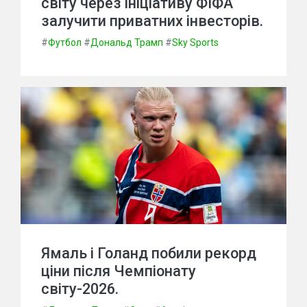
світу через ініціативу ФІФА
залучити приватних інвесторів.
#
Футбол
#
Дональд Трамп
#
Sky Sports
Ямаль і Голанд побили рекорд
ціни після Чемпіонату
світу-2026.