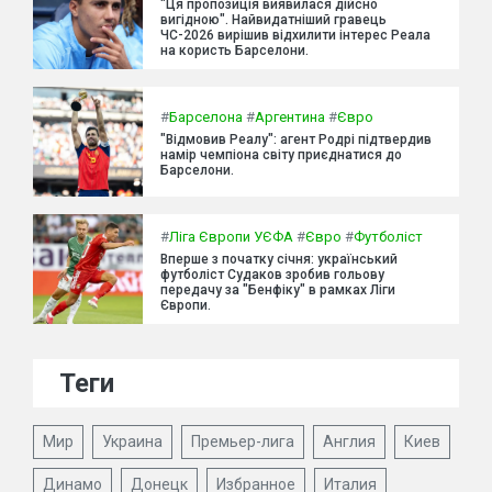
"Ця пропозиція виявилася дійсно
вигідною". Найвидатніший гравець
ЧС-2026 вирішив відхилити інтерес Реала
на користь Барселони.
#
Барселона
#
Аргентина
#
Євро
"Відмовив Реалу": агент Родрі підтвердив
намір чемпіона світу приєднатися до
Барселони.
#
Ліга Європи УЄФА
#
Євро
#
Футболіст
Вперше з початку січня: український
футболіст Судаков зробив гольову
передачу за "Бенфіку" в рамках Ліги
Європи.
Теги
Мир
Украина
Премьер-лига
Англия
Киев
Динамо
Донецк
Избранное
Италия