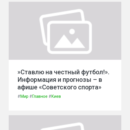
»Ставлю на честный футбол!».
Информация и прогнозы – в
афише «Советского спорта»
#
Мир
#
Главное
#
Киев