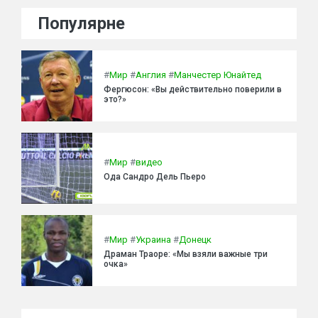
Популярне
#
Мир
#
Англия
#
Манчестер Юнайтед
Фергюсон: «Вы действительно поверили в
это?»
#
Мир
#
видео
Ода Сандро Дель Пьеро
#
Мир
#
Украина
#
Донецк
Драман Траоре: «Мы взяли важные три
очка»