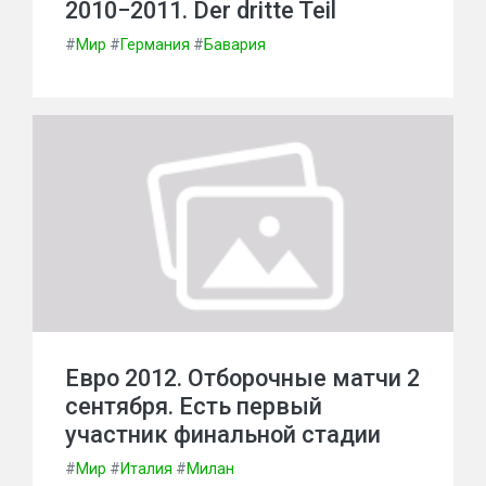
2010−2011. Der dritte Teil
#
Мир
#
Германия
#
Бавария
Евро 2012. Отборочные матчи 2
сентября. Есть первый
участник финальной стадии
#
Мир
#
Италия
#
Милан