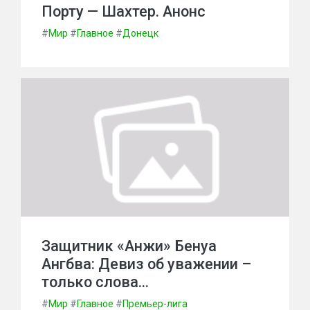
Порту — Шахтер. Анонс
#
Мир
#
Главное
#
Донецк
Защитник «Анжи» Бенуа
Ангбва: Девиз об уважении –
только слова…
#
Мир
#
Главное
#
Премьер-лига