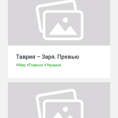
Таврия – Заря. Превью
#
Мир
#
Главное
#
Украина