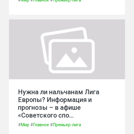
#
Мир
#
Главное
#
Премьер-лига
Нужна ли нальчанам Лига
Европы? Информация и
прогнозы – в афише
«Советского спо…
#
Мир
#
Главное
#
Премьер-лига