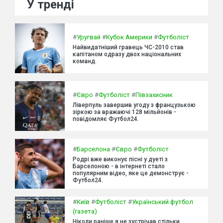
У тренді
#
Уругвай
#
Кубок Америки
#
Футболіст
Найвидатніший гравець ЧС-2010 став
капітаном одразу двох національних
команд.
#
Євро
#
Футболіст
#
Півзахисник
Ліверпуль завершив угоду з французькою
зіркою за вражаючі 128 мільйонів -
повідомляє Футбол24.
#
Барселона
#
Євро
#
Футболіст
Родрі вже виконує пісні у дуеті з
Барселоною - в інтернеті стало
популярним відео, яке це демонструє -
Футбол24.
#
Київ
#
Футболіст
#
Український футбол
(газета)
Ніколи раніше я не зустрічав стільки