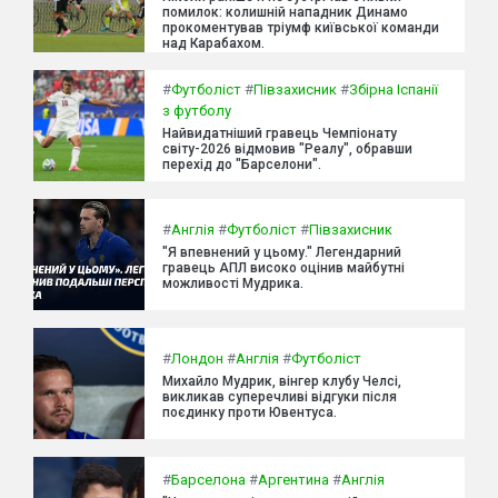
помилок: колишній нападник Динамо
прокоментував тріумф київської команди
над Карабахом.
#
Футболіст
#
Півзахисник
#
Збірна Іспанії
з футболу
Найвидатніший гравець Чемпіонату
світу-2026 відмовив "Реалу", обравши
перехід до "Барселони".
#
Англія
#
Футболіст
#
Півзахисник
"Я впевнений у цьому." Легендарний
гравець АПЛ високо оцінив майбутні
можливості Мудрика.
#
Лондон
#
Англія
#
Футболіст
Михайло Мудрик, вінгер клубу Челсі,
викликав суперечливі відгуки після
поєдинку проти Ювентуса.
#
Барселона
#
Аргентина
#
Англія