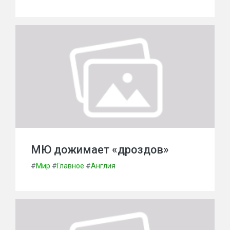
МЮ дожимает «дроздов»
#
Мир
#
Главное
#
Англия