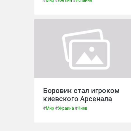
#
Мир
#
Англия
#
Испания
Боровик стал игроком
киевского Арсенала
#
Мир
#
Украина
#
Киев