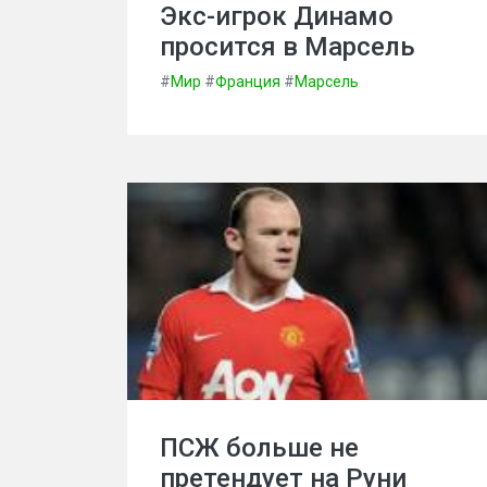
Экс-игрок Динамо
просится в Марсель
#
Мир
#
Франция
#
Марсель
ПСЖ больше не
претендует на Руни