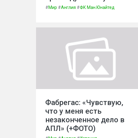
#
Мир
#
Англия
#
ФК Ман.Юнайтед
Фабрегас: «Чувствую,
что у меня есть
незаконченное дело в
АПЛ» (+ФОТО)