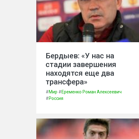
Бердыев: «У нас на
стадии завершения
находятся еще два
трансфера»
#
Мир
#
Еременко Роман Алексеевич
#
Россия