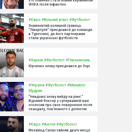
хто повинен стати новим керівником
ФІФА після Інфантіно.
#
Євро
#
Вільний агент
#
Футболіст
Знаменитий колишній гравець
"Ліверпуля" приєднався до команди
в Туреччині, де його партнерами
стали українські футболісти.
#
Харків
#
Футболіст
#
Півзахисник
Юрченко знову приєднався до Зорі.
#
Україна
#
Футболіст
#
Михайло
Мудрик
"Невдовзі знову вийду на ринг."
Відомий боксер у суперважкій вазі
оголосив про своє повернення після
скандалу, пов'язаного з допінгом.
#
Євро
#
Англія
#
Футболіст
Мохамед Салах зайняв друге місце