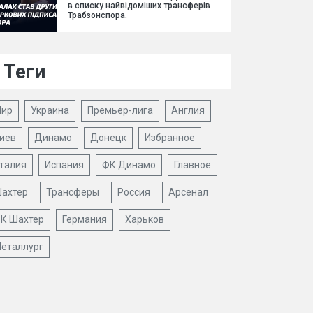
в списку найвідоміших трансферів
Трабзонспора.
Теги
ир
Украина
Премьер-лига
Англия
иев
Динамо
Донецк
Избранное
талия
Испания
ФК Динамо
Главное
ахтер
Трансферы
Россия
Арсенал
К Шахтер
Германия
Харьков
еталлург