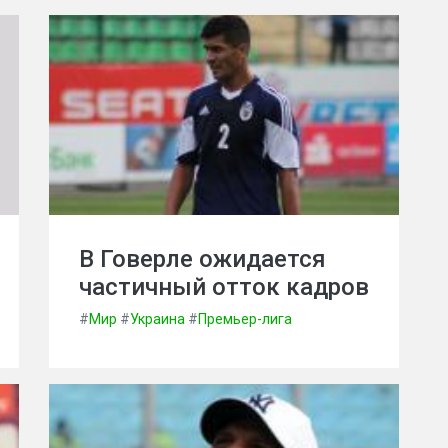
В Говерле ожидается
частичный отток кадров
#
Мир
#
Украина
#
Премьер-лига