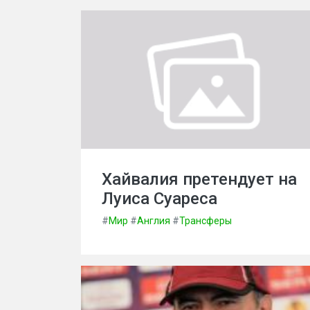
Хайвалия претендует на
Луиса Суареса
#
Мир
#
Англия
#
Трансферы