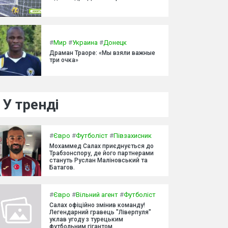
#
Мир
#
Украина
#
Донецк
Драман Траоре: «Мы взяли важные
три очка»
У тренді
#
Євро
#
Футболіст
#
Півзахисник
Мохаммед Салах приєднується до
Трабзонспору, де його партнерами
стануть Руслан Маліновський та
Батагов.
#
Євро
#
Вільний агент
#
Футболіст
Салах офіційно змінив команду!
Легендарний гравець "Ліверпуля"
уклав угоду з турецьким
футбольним гігантом.