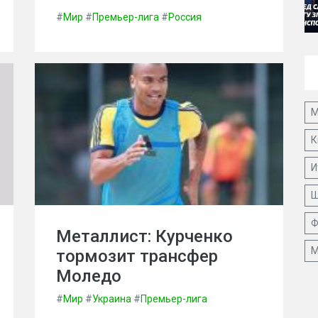
#
Мир
#
Премьер-лига
#
Россия
М
К
И
Ш
Ф
Металлист: Курченко
М
тормозит трансфер
Моледо
#
Мир
#
Украина
#
Премьер-лига