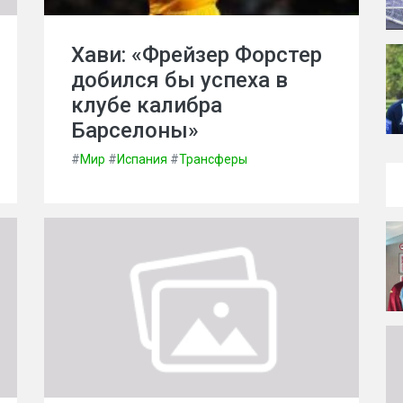
Хави: «Фрейзер Форстер
добился бы успеха в
клубе калибра
Барселоны»
#
Мир
#
Испания
#
Трансферы