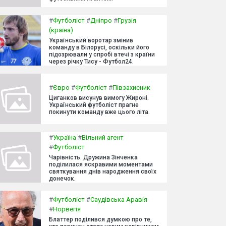
#
Футболіст
#
Дніпро
#
Грузія
(країна)
Український воротар змінив
команду в Білорусі, оскільки його
підозрювали у спробі втечі з країни
через річку Тису - Футбол24.
#
Євро
#
Футболіст
#
Півзахисник
Циганков висунув вимогу Жироні.
Український футболіст прагне
покинути команду вже цього літа.
#
Україна
#
Вільний агент
#
Футболіст
Чарівність. Дружина Зінченка
поділилася яскравими моментами
святкування днів народження своїх
донечок.
#
Футболіст
#
Саудівська Аравія
#
Норвегія
Блаттер поділився думкою про те,