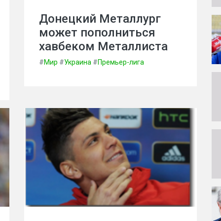
Донецкий Металлург
может пополниться
хавбеком Металлиста
#
Мир
#
Украина
#
Премьер-лига