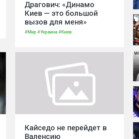
Драгович: «Динамо
Киев — это большой
вызов для меня»
#
Мир
#
Украина
#
Киев
Кайседо не перейдет в
Валенсию