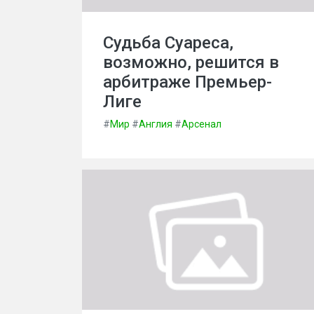
Судьба Суареса,
возможно, решится в
арбитраже Премьер-
Лиге
#
Мир
#
Англия
#
Арсенал