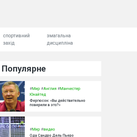
спортивний
змагальна
захід
дисципліна
Популярне
#
Мир
#
Англия
#
Манчестер
Юнайтед
Фергюсон: «Вы действительно
поверили в это?»
#
Мир
#
видео
Ода Сандро Дель Пьеро