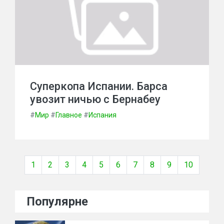
Суперкопа Испании. Барса
увозит ничью с Бернабеу
#
Мир
#
Главное
#
Испания
1
2
3
4
5
6
7
8
9
10
Популярне