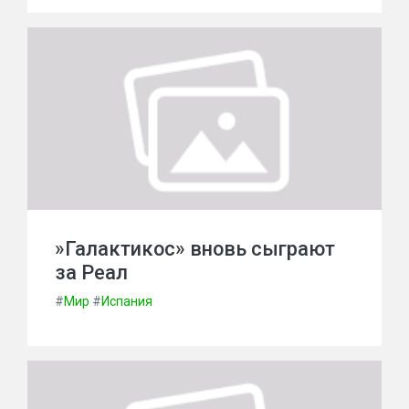
»Галактикос» вновь сыграют
за Реал
#
Мир
#
Испания