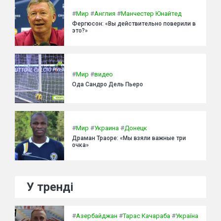
#
Мир
#
Англия
#
Манчестер Юнайтед
Фергюсон: «Вы действительно поверили в
это?»
#
Мир
#
видео
Ода Сандро Дель Пьеро
#
Мир
#
Украина
#
Донецк
Драман Траоре: «Мы взяли важные три
очка»
У тренді
#
Азербайджан
#
Тарас Качараба
#
Україна