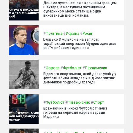
Динамо зустрінеться з колишнім гравцем
Шахтаря, а наступним потенційним
суперником може стати ще один
вихованець цієї команди.
#
Політика
#
Україна
#
Росія
Близько 3 мільйонів на зап'ясті:
український спортсмен Мудрик здивував
своїм вибором годинника.
#
Європа
#
Футболіст
#
Півзахисник
Відомого спортсмена, який досяг успіху у
футболі, вбили неподалік від його житла:
дивовижні подробиці трагедії.
#
Футболіст
#
Півзахисник
#
Спорт
Вражаючий вчинок! Футболіст Челсі
готовий на серйозні жертви заради
Мудрика.