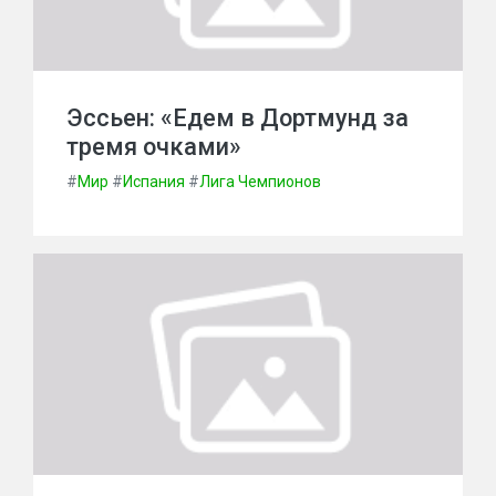
Эссьен: «Едем в Дортмунд за
тремя очками»
#
Мир
#
Испания
#
Лига Чемпионов