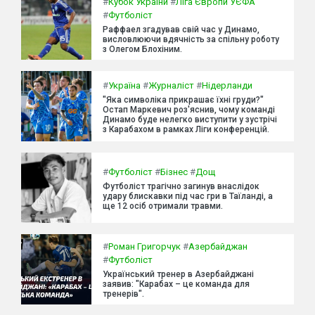
#
Кубок України
#
Ліга Європи УЄФА
#
Футболіст
Раффаел згадував свій час у Динамо,
висловлюючи вдячність за спільну роботу
з Олегом Блохіним.
#
Україна
#
Журналіст
#
Нідерланди
"Яка символіка прикрашає їхні груди?"
Остап Маркевич роз'яснив, чому команді
Динамо буде нелегко виступити у зустрічі
з Карабахом в рамках Ліги конференцій.
#
Футболіст
#
Бізнес
#
Дощ
Футболіст трагічно загинув внаслідок
удару блискавки під час гри в Таїланді, а
ще 12 осіб отримали травми.
#
Роман Григорчук
#
Азербайджан
#
Футболіст
Український тренер в Азербайджані
заявив: "Карабах – це команда для
тренерів".