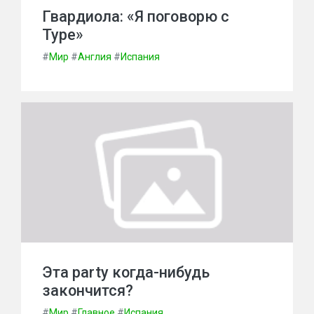
Гвардиола: «Я поговорю с
Туре»
#
Мир
#
Англия
#
Испания
Эта party когда-нибудь
закончится?
#
Мир
#
Главное
#
Испания