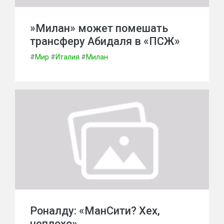
»Милан» может помешать
трансферу Абидаля в «ПСЖ»
#
Мир
#
Италия
#
Милан
Роналду: «МанСити? Хех,
неплохо»