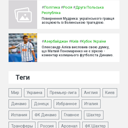
#
Політика
#
Росія
#
Друга Польська
Республіка
Повернення Мудрика: українського гравця
асоціюють із Волинською трагедією.
#
Азербайджан
#
Київ
#
Кубок України
Олександр Алієв висловив свою думку,
що Матвій Пономаренко не є зіркою -
коментар колишнього футболіста Динамо.
Теги
Мир
Украина
Премьер-лига
Англия
Киев
Динамо
Донецк
Избранное
Италия
Испания
ФК Динамо
Главное
Шахтер
Трансферы
Россия
Арсенал
ФК Шахтер