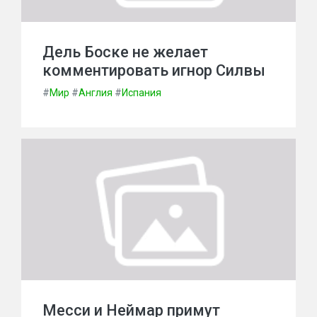
Дель Боске не желает
комментировать игнор Силвы
#
Мир
#
Англия
#
Испания
Месси и Неймар примут