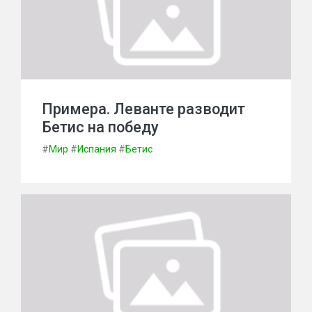
Примера. Леванте разводит
Бетис на победу
#
Мир
#
Испания
#
Бетис