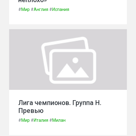
#
Мир
#
Англия
#
Испания
Лига чемпионов. Группа Н.
Превью
#
Мир
#
Италия
#
Милан