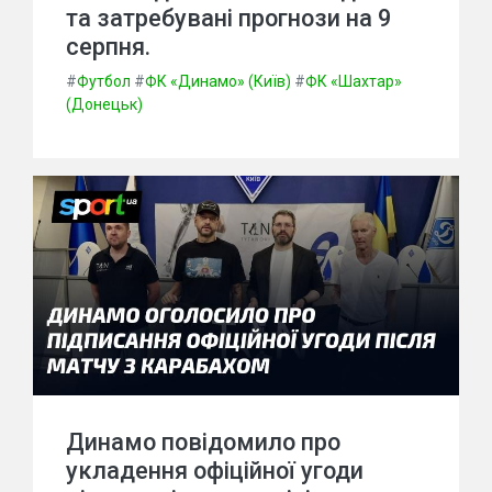
та затребувані прогнози на 9
серпня.
#
Футбол
#
ФК «Динамо» (Київ)
#
ФК «Шахтар»
(Донецьк)
Динамо повідомило про
укладення офіційної угоди