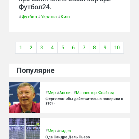
Футбол24.
#
Футбол
#
Україна
#
Київ
1
2
3
4
5
6
7
8
9
10
Популярне
#
Мир
#
Англия
#
Манчестер Юнайтед
Фергюсон: «Вы действительно поверили в
это?»
#
Мир
#
видео
Ода Сандро Дель Пьеро