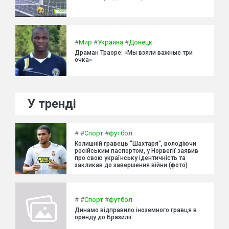
#
Мир
#
Украина
#
Донецк
Драман Траоре: «Мы взяли важные три
очка»
У тренді
#
#
Спорт
#
футбол
Колишній гравець "Шахтаря", володіючи
російським паспортом, у Норвегії заявив
про свою українську ідентичність та
закликав до завершення війни (фото)
#
#
Спорт
#
футбол
Динамо відправило іноземного гравця в
оренду до Бразилії.