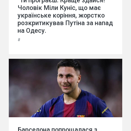
"Ти програєш. Краще здайся!"
Чоловік Міли Куніс, що має
українське коріння, жорстко
розкритикував Путіна за напад
на Одесу.
#
Барселона попрощалася з