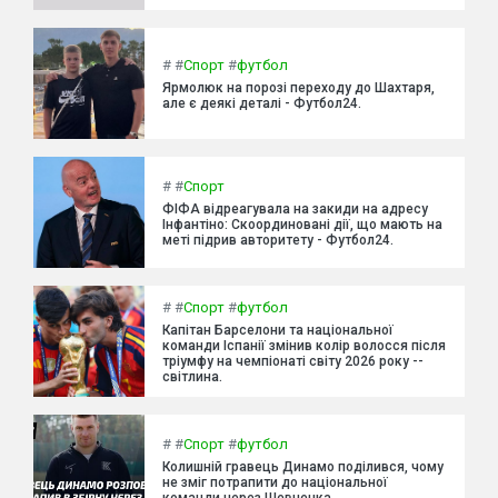
#
#
Спорт
#
футбол
Ярмолюк на порозі переходу до Шахтаря,
але є деякі деталі - Футбол24.
#
#
Спорт
ФІФА відреагувала на закиди на адресу
Інфантіно: Скоординовані дії, що мають на
меті підрив авторитету - Футбол24.
#
#
Спорт
#
футбол
Капітан Барселони та національної
команди Іспанії змінив колір волосся після
тріумфу на чемпіонаті світу 2026 року --
світлина.
#
#
Спорт
#
футбол
Колишній гравець Динамо поділився, чому
не зміг потрапити до національної