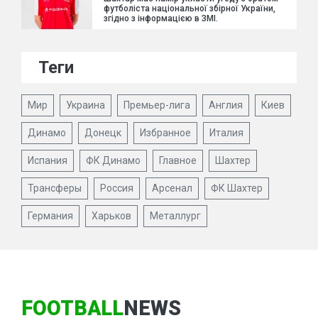
футболіста національної збірної України,
згідно з інформацією в ЗМІ.
Теги
Мир
Украина
Премьер-лига
Англия
Киев
Динамо
Донецк
Избранное
Италия
Испания
ФК Динамо
Главное
Шахтер
Трансферы
Россия
Арсенал
ФК Шахтер
Германия
Харьков
Металлург
FOOTBALL
NEWS