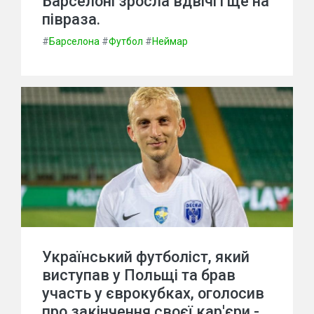
Барселоні зросла вдвічі і ще на
півраза.
#
Барселона
#
Футбол
#
Неймар
Український футболіст, який
виступав у Польщі та брав
участь у єврокубках, оголосив
про закінчення своєї кар'єри -