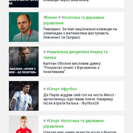
команди через Шевченка.
#
Бізнес
#
#
політика та державне
управління
Павлушко: За інші національні команди на
олімпіадах з математики виступають
Левченко та Галушко.
#
#
змагальна дисципліна
#
наука та
техніка
Капітан Оболоні висловив думку:
"Результат нічиєї з Буковиною є
позитивним".
#
#
Спорт
#
футбол
Де Пауль віддав свій гол на честь Мессі -
аргентинець підставив плече товаришу
після втрати батька - Футбол24
#
#
Спорт
#
політика та державне
управління
Шахтар має намір укласти угоду з братом