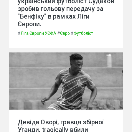
український футболіст Судаков
зробив гольову передачу за
"Бенфіку" в рамках Ліги
Європи.
#
Ліга Європи УЄФА
#
Євро
#
Футболіст
Девіда Оворі, гравця збірної
Уганди, tragically вбили