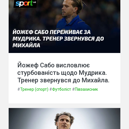
Йожеф Сабо висловлює
стурбованість щодо Мудрика.
Тренер звернувся до Михайла.
#
Тренер (спорт)
#
Футболіст
#
Півзахисник