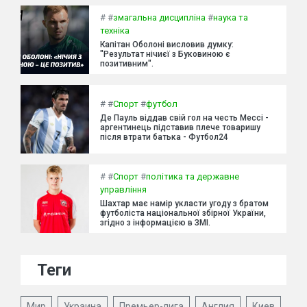
#
#
змагальна дисципліна
#
наука та
техніка
Капітан Оболоні висловив думку:
"Результат нічиєї з Буковиною є
позитивним".
#
#
Спорт
#
футбол
Де Пауль віддав свій гол на честь Мессі -
аргентинець підставив плече товаришу
після втрати батька - Футбол24
#
#
Спорт
#
політика та державне
управління
Шахтар має намір укласти угоду з братом
футболіста національної збірної України,
згідно з інформацією в ЗМІ.
Теги
Мир
Украина
Премьер-лига
Англия
Киев