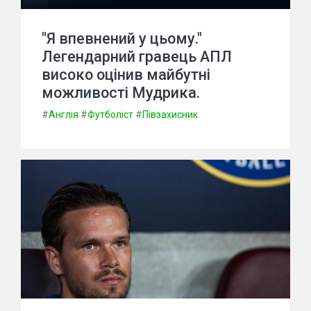
"Я впевнений у цьому."
Легендарний гравець АПЛ
високо оцінив майбутні
можливості Мудрика.
#
Англія
#
Футболіст
#
Півзахисник