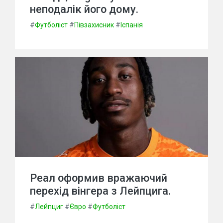
неподалік його дому.
#
Футболіст
#
Півзахисник
#
Іспанія
Реал оформив вражаючий
перехід вінгера з Лейпцига.
#
Лейпциг
#
Євро
#
Футболіст