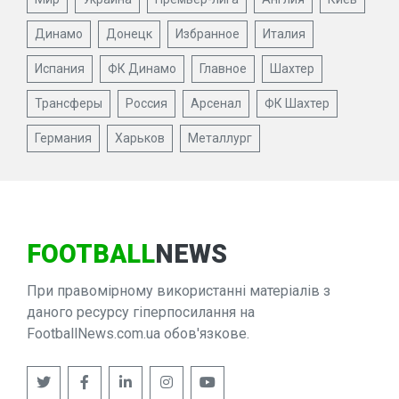
Динамо
Донецк
Избранное
Италия
Испания
ФК Динамо
Главное
Шахтер
Трансферы
Россия
Арсенал
ФК Шахтер
Германия
Харьков
Металлург
FOOTBALL
NEWS
При правомірному використанні матеріалів з
даного ресурсу гіперпосилання на
FootballNews.com.ua обов'язкове.