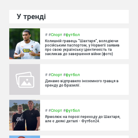
У тренді
#
#
Спорт
#
футбол
Колишній гравець "Шахтаря", володіючи
російським паспортом, у Норвегії заявив
про свою українську ідентичність та
закликав до завершення війни (фото)
#
#
Спорт
#
футбол
Динамо відправило іноземного гравця в
оренду до Бразилії.
#
#
Спорт
#
футбол
Ярмолюк на порозі переходу до Шахтаря,
але є деякі деталі - Футбол24.