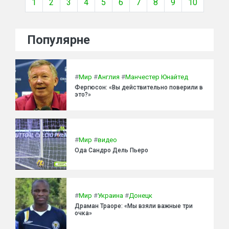
1
2
3
4
5
6
7
8
9
10
Популярне
#
Мир
#
Англия
#
Манчестер Юнайтед
Фергюсон: «Вы действительно поверили в
это?»
#
Мир
#
видео
Ода Сандро Дель Пьеро
#
Мир
#
Украина
#
Донецк
Драман Траоре: «Мы взяли важные три
очка»