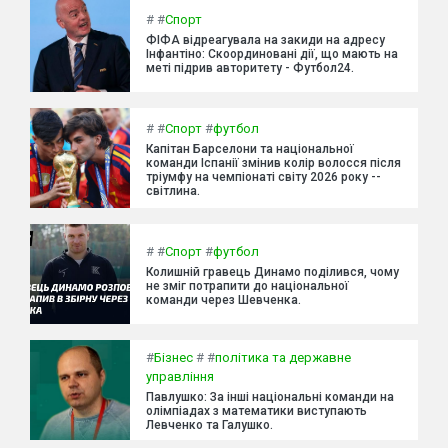
#
#
Спорт
ФІФА відреагувала на закиди на адресу
Інфантіно: Скоординовані дії, що мають на
меті підрив авторитету - Футбол24.
#
#
Спорт
#
футбол
Капітан Барселони та національної
команди Іспанії змінив колір волосся після
тріумфу на чемпіонаті світу 2026 року --
світлина.
#
#
Спорт
#
футбол
Колишній гравець Динамо поділився, чому
не зміг потрапити до національної
команди через Шевченка.
#
Бізнес
#
#
політика та державне
управління
Павлушко: За інші національні команди на
олімпіадах з математики виступають
Левченко та Галушко.