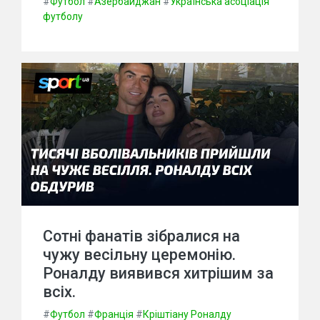
#
Футбол
#
Азербайджан
#
Українська асоціація
футболу
Сотні фанатів зібралися на
чужу весільну церемонію.
Роналду виявився хитрішим за
всіх.
#
Футбол
#
Франція
#
Кріштіану Роналду