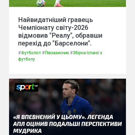
Найвидатніший гравець
Чемпіонату світу-2026
відмовив "Реалу", обравши
перехід до "Барселони".
#
Футболіст
#
Півзахисник
#
Збірна Іспанії з
футболу