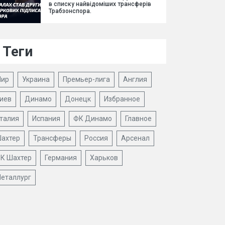
в списку найвідоміших трансферів
Трабзонспора.
Теги
ир
Украина
Премьер-лига
Англия
иев
Динамо
Донецк
Избранное
талия
Испания
ФК Динамо
Главное
ахтер
Трансферы
Россия
Арсенал
К Шахтер
Германия
Харьков
еталлург