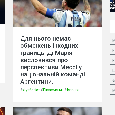
Для нього немає
М
обмежень і жодних
К
границь: Ді Марія
висловився про
И
перспективи Мессі у
Ш
національній команді
Аргентини.
Ф
#
Футболіст
#
Півзахисник
#
Іспанія
М