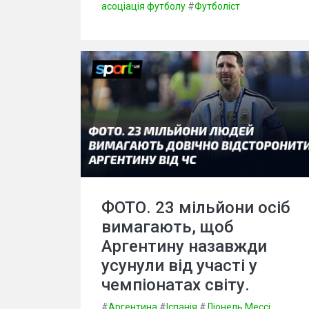
асоціація футболу
#
Футболіст
ФОТО. 23 мільйони осіб
вимагають, щоб
Аргентину назавжди
усунули від участі у
чемпіонатах світу.
#
Аргентина
#
Іспанія
#
Ліонель Мессі