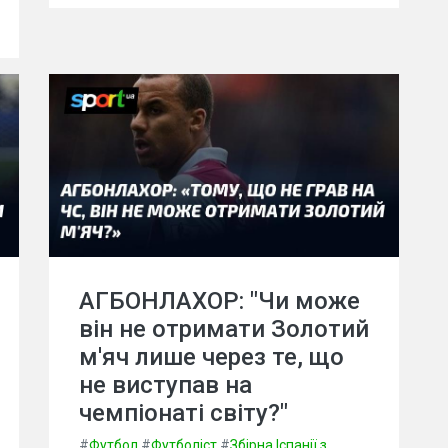
АГБОНЛАХОР: "Чи може
він не отримати Золотий
м'яч лише через те, що
не виступав на
чемпіонаті світу?"
#
Футбол
#
Футболіст
#
Збірна Іспанії з