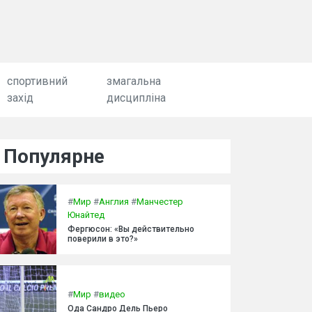
спортивний
змагальна
захід
дисципліна
Популярне
#
Мир
#
Англия
#
Манчестер
Юнайтед
Фергюсон: «Вы действительно
поверили в это?»
#
Мир
#
видео
Ода Сандро Дель Пьеро