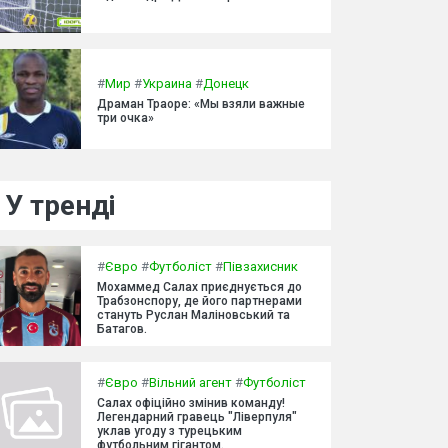
#
Мир
#
Украина
#
Донецк
Драман Траоре: «Мы взяли важные
три очка»
У тренді
#
Євро
#
Футболіст
#
Півзахисник
Мохаммед Салах приєднується до
Трабзонспору, де його партнерами
стануть Руслан Маліновський та
Батагов.
#
Євро
#
Вільний агент
#
Футболіст
Салах офіційно змінив команду!
Легендарний гравець "Ліверпуля"
уклав угоду з турецьким
футбольним гігантом.