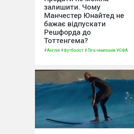
залишити. Чому
Манчестер Юнайтед не
бажає відпускати
Решфорда до
Тоттенгема?
#
Англія
#
Футболіст
#
Ліга чемпіонів УЄФА