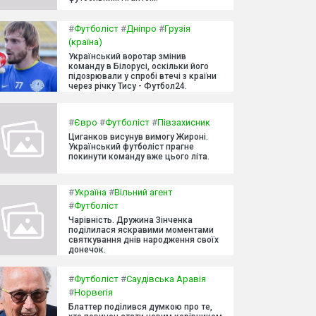
#
Футболіст
#
Дніпро
#
Грузія
(країна)
Український воротар змінив
команду в Білорусі, оскільки його
підозрювали у спробі втечі з країни
через річку Тису - Футбол24.
#
Євро
#
Футболіст
#
Півзахисник
Циганков висунув вимогу Жироні.
Український футболіст прагне
покинути команду вже цього літа.
#
Україна
#
Вільний агент
#
Футболіст
Чарівність. Дружина Зінченка
поділилася яскравими моментами
святкування днів народження своїх
донечок.
#
Футболіст
#
Саудівська Аравія
#
Норвегія
Блаттер поділився думкою про те,