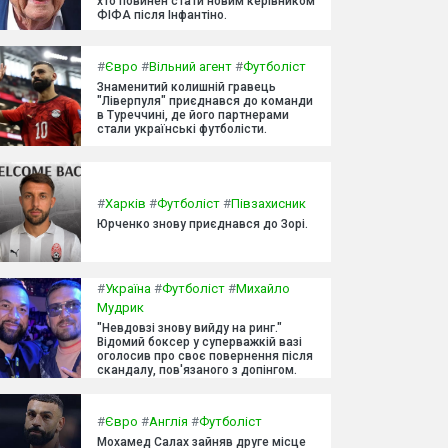
хто повинен стати новим керівником
ФІФА після Інфантіно.
#
Євро
#
Вільний агент
#
Футболіст
Знаменитий колишній гравець
"Ліверпуля" приєднався до команди
в Туреччині, де його партнерами
стали українські футболісти.
#
Харків
#
Футболіст
#
Півзахисник
Юрченко знову приєднався до Зорі.
#
Україна
#
Футболіст
#
Михайло
Мудрик
"Невдовзі знову вийду на ринг."
Відомий боксер у суперважкій вазі
оголосив про своє повернення після
скандалу, пов'язаного з допінгом.
#
Євро
#
Англія
#
Футболіст
Мохамед Салах зайняв друге місце