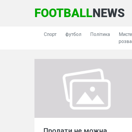
FOOTBALL
NEWS
Спорт
футбол
Політика
Мисте
розва
Продати не можна