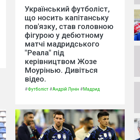
Український футболіст,
що носить капітанську
пов'язку, став головною
фігурою у дебютному
матчі мадридського
"Реала" під
керівництвом Жозе
Моурінью. Дивіться
відео.
#
Футболіст
#
Андрій Лунін
#
Мадрид