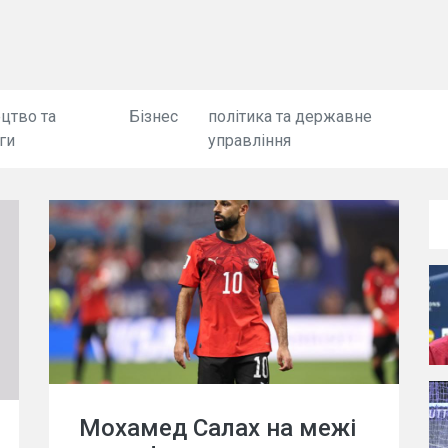
цтво та
Бізнес
політика та державне
ги
управління
Мохамед Салах на межі