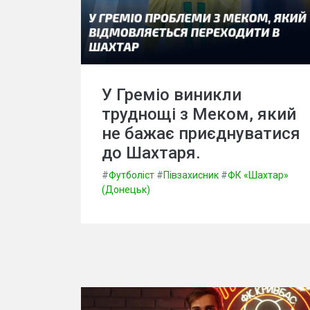
У Греміо виникли
труднощі з Меком, який
не бажає приєднуватися
до Шахтаря.
#
Футболіст
#
Півзахисник
#
ФК «Шахтар»
(Донецьк)