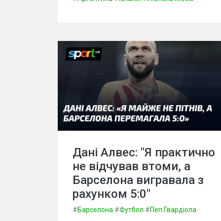
Дані Алвес: "Я практично
не відчував втоми, а
Барселона вигравала з
рахунком 5:0"
#
Барселона
#
Футбол
#
Пеп Гвардіола