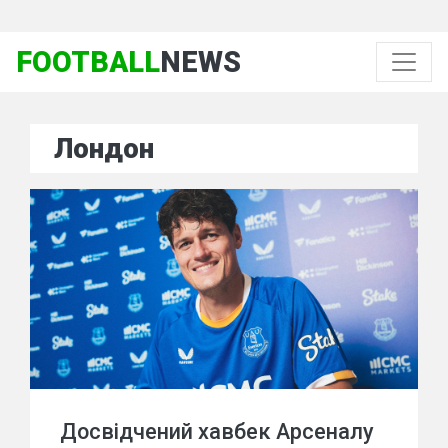
FOOTBALL
NEWS
Лондон
Досвідчений хавбек Арсеналу