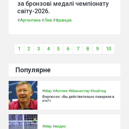
за бронзові медалі чемпіонату
світу-2026.
#
Аргентина
#
Лев
#
Франція
1
2
3
4
5
6
7
8
9
10
Популярне
#
Мир
#
Англия
#
Манчестер Юнайтед
Фергюсон: «Вы действительно поверили в
это?»
#
Мир
#
видео