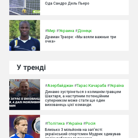
Ода Сандро Дель Пьеро
#
Мир
#
Украина
#
Донецк
Драман Траоре: «Мы взяли важные три
очка»
У тренді
#
Азербайджан
#
Тарас Качараба
#
Україна
Динамо зустрінеться з колишнім гравцем
Шахтаря, а наступним потенційним
суперником може стати ще один
вихованець цієї команди.
#
Політика
#
Україна
#
Росія
Близько 3 мільйонів на зап'ясті:
український спортсмен Мудрик здивував