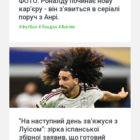
ФОТО. Роналду починає нову
кар'єру - він з'явиться в серіалі
поруч з Анрі.
#
Футбол
#
Лондон
#
Англія
"На наступний день зв'яжуся з
Луїсом": зірка іспанської
збірної заявив, що готовий