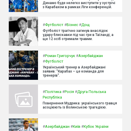
Динамо буде нелегко виступити у зустрічі
з Карабахом в рамках Ліги конференцій.
#
Футболіст
#
Бізнес
#
Дощ
Футболіст трагічно загинув внаслідок
удару блискавки під час гри в Таїланді, а
ще 12 осіб отримали травми.
#
Роман Григорчук
#
Азербайджан
#
Футболіст
Український тренер в Азербайджані
заявив: "Карабах – це команда для
тренерів".
#
Політика
#
Росія
#
Друга Польська
Республіка
Повернення Мудрика: українського гравця
асоціюють із Волинською трагедією.
#
Азербайджан
#
Київ
#
Кубок України