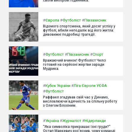
своїм вибором годинника.
#
Європа
#
Футболіст
#
Півзахисник
Відомого спортсмена, який досяг успіху у
футболі, вбили неподалік від його житла:
дивовижні подробиці трагедії.
#
Футболіст
#
Півзахисник
#
Спорт
Вражаючий вчинок! Футболіст Челсі
готовий на серйозні жертви заради
Мудрика.
#
Кубок України
#
Ліга Європи УЄФА
#
Футболіст
Раффаел згадував свій час у Динамо,
висловлюючи вдячність за спільну роботу
з Олегом Блохіним.
#
Україна
#
Журналіст
#
Нідерланди
"Яка символіка прикрашає їхні груди?"
Остап Маркевич роз'яснив, чому команді