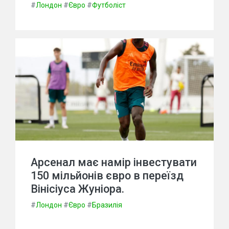
#
Лондон
#
Євро
#
Футболіст
Арсенал має намір інвестувати
150 мільйонів євро в переїзд
Вінісіуса Жуніора.
#
Лондон
#
Євро
#
Бразилія