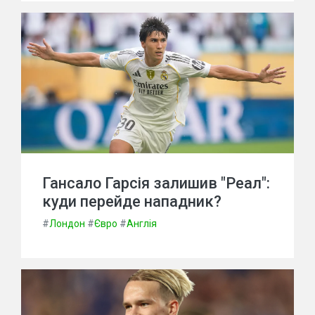
Гансало Гарсія залишив "Реал":
куди перейде нападник?
#
Лондон
#
Євро
#
Англія