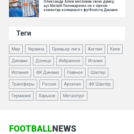
Олександр Алієв висловив свою думку,
що Матвій Пономаренко не є зіркою -
коментар колишнього футболіста Динамо.
Теги
Мир
Украина
Премьер-лига
Англия
Киев
Динамо
Донецк
Избранное
Италия
Испания
ФК Динамо
Главное
Шахтер
Трансферы
Россия
Арсенал
ФК Шахтер
Германия
Харьков
Металлург
FOOTBALL
NEWS