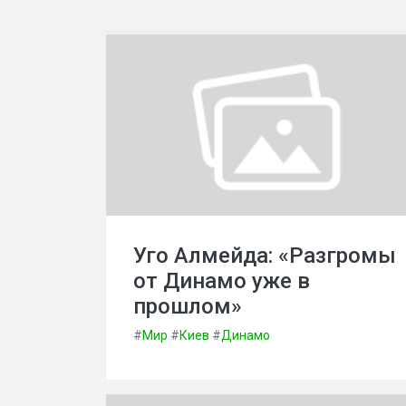
Уго Алмейда: «Разгромы
от Динамо уже в
прошлом»
#
Мир
#
Киев
#
Динамо