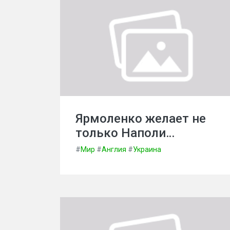
Ярмоленко желает не
только Наполи…
#
Мир
#
Англия
#
Украина