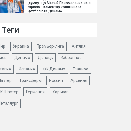
думку, що Матвій Пономаренко не є
зіркою - коментар колишнього
футболіста Динамо.
Теги
ир
Украина
Премьер-лига
Англия
иев
Динамо
Донецк
Избранное
талия
Испания
ФК Динамо
Главное
ахтер
Трансферы
Россия
Арсенал
К Шахтер
Германия
Харьков
еталлург