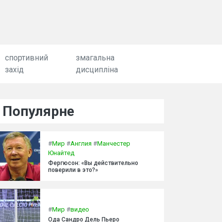
спортивний
змагальна
захід
дисципліна
Популярне
#
Мир
#
Англия
#
Манчестер
Юнайтед
Фергюсон: «Вы действительно
поверили в это?»
#
Мир
#
видео
Ода Сандро Дель Пьеро