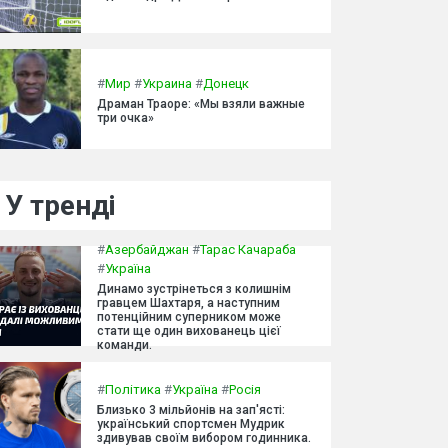
#
Мир
#
Украина
#
Донецк
Драман Траоре: «Мы взяли важные
три очка»
У тренді
#
Азербайджан
#
Тарас Качараба
#
Україна
Динамо зустрінеться з колишнім
гравцем Шахтаря, а наступним
потенційним суперником може
стати ще один вихованець цієї
команди.
#
Політика
#
Україна
#
Росія
Близько 3 мільйонів на зап'ясті:
український спортсмен Мудрик
здивував своїм вибором годинника.