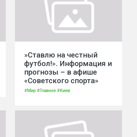
»Ставлю на честный
футбол!». Информация и
прогнозы – в афише
«Советского спорта»
#
Мир
#
Главное
#
Киев