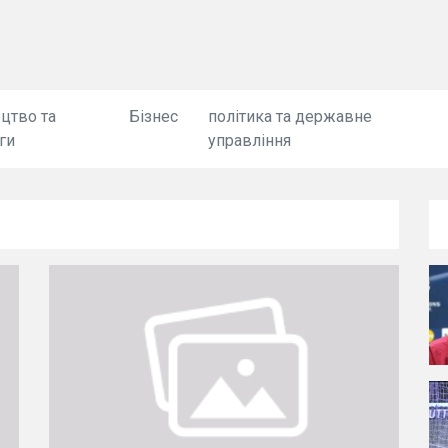
цтво та
Бізнес
політика та державне
ги
управління