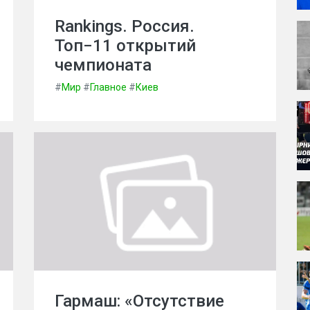
Rankings. Россия.
Топ−11 открытий
чемпионата
#
Мир
#
Главное
#
Киев
Гармаш: «Отсутствие