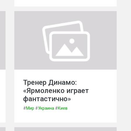
Тренер Динамо:
«Ярмоленко играет
фантастично»
#
Мир
#
Украина
#
Киев