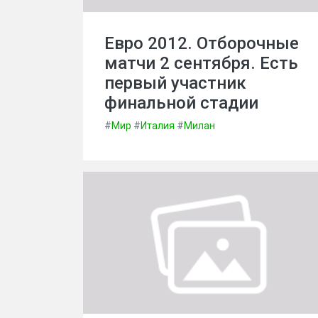
Евро 2012. Отборочные
матчи 2 сентября. Есть
первый участник
финальной стадии
#
Мир
#
Италия
#
Милан