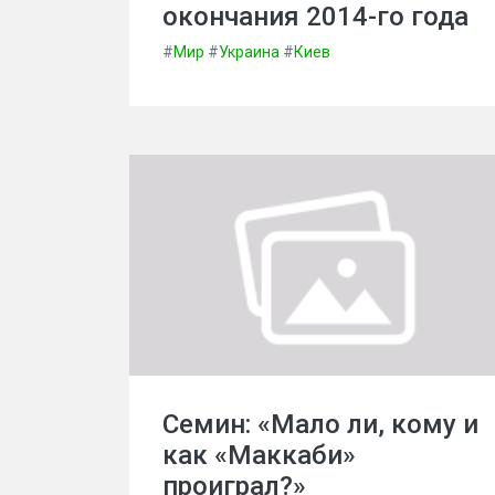
окончания 2014-го года
#
Мир
#
Украина
#
Киев
Семин: «Мало ли, кому и
как «Маккаби»
проиграл?»