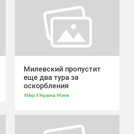
Милевский пропустит
еще два тура за
оскорбления
#
Мир
#
Украина
#
Киев