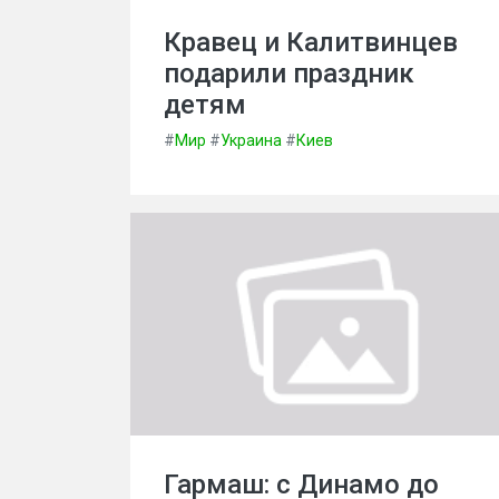
Кравец и Калитвинцев
подарили праздник
детям
#
Мир
#
Украина
#
Киев
Гармаш: с Динамо до