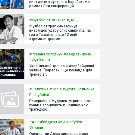
виступити у зустрічі з Карабахом в
рамках Ліги конференцій.
#
Футболіст
#
Бізнес
#
Дощ
Футболіст трагічно загинув
внаслідок удару блискавки під час
гри в Таїланді, а ще 12 осіб
отримали травми.
#
Роман Григорчук
#
Азербайджан
#
Футболіст
Український тренер в Азербайджані
заявив: "Карабах – це команда для
тренерів".
#
Політика
#
Росія
#
Друга Польська
Республіка
Повернення Мудрика: українського
гравця асоціюють із Волинською
трагедією.
#
Азербайджан
#
Київ
#
Кубок
України
Олександр Алієв висловив свою