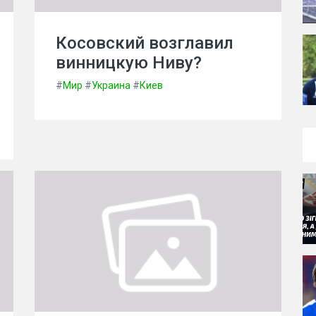
Косовский возглавил
винницкую Ниву?
#
Мир
#
Украина
#
Киев