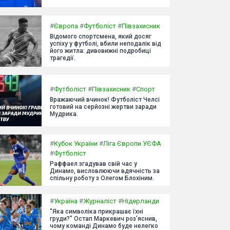
#
Європа
#
Футболіст
#
Півзахисник
Відомого спортсмена, який досяг
успіху у футболі, вбили неподалік від
його житла: дивовижні подробиці
трагедії.
#
Футболіст
#
Півзахисник
#
Спорт
Вражаючий вчинок! Футболіст Челсі
готовий на серйозні жертви заради
Мудрика.
#
Кубок України
#
Ліга Європи УЄФА
#
Футболіст
Раффаел згадував свій час у
Динамо, висловлюючи вдячність за
спільну роботу з Олегом Блохіним.
#
Україна
#
Журналіст
#
Нідерланди
"Яка символіка прикрашає їхні
груди?" Остап Маркевич роз'яснив,
чому команді Динамо буде нелегко