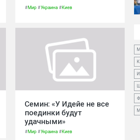
#
Мир
#
Украина
#
Киев
М
К
И
Ш
Ф
Семин: «У Идейе не все
М
поединки будут
удачными»
#
Мир
#
Украина
#
Киев