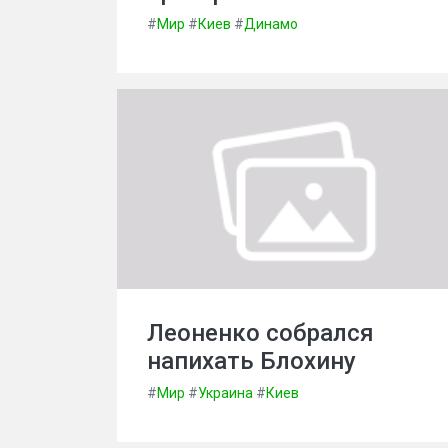
#
Мир
#
Киев
#
Динамо
Леоненко собрался
напихать Блохину
#
Мир
#
Украина
#
Киев