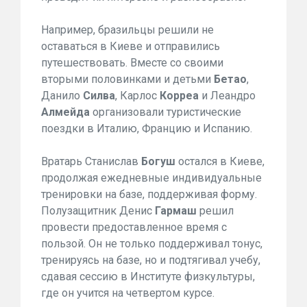
Например, бразильцы решили не
оставаться в Киеве и отправились
путешествовать. Вместе со своими
вторыми половинками и детьми
Бетао
,
Данило
Силва
, Карлос
Корреа
и Леандро
Алмейда
организовали туристические
поездки в Италию, Францию и Испанию.
Вратарь Станислав
Богуш
остался в Киеве,
продолжая ежедневные индивидуальные
тренировки на базе, поддерживая форму.
Полузащитник Денис
Гармаш
решил
провести предоставленное время с
пользой. Он не только поддерживал тонус,
тренируясь на базе, но и подтягивал учебу,
сдавая сессию в Институте физкультуры,
где он учится на четвертом курсе.