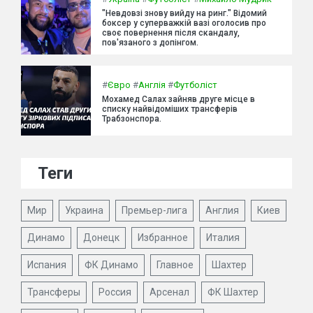
"Невдовзі знову вийду на ринг." Відомий
боксер у суперважкій вазі оголосив про
своє повернення після скандалу,
пов'язаного з допінгом.
#
Євро
#
Англія
#
Футболіст
Мохамед Салах зайняв друге місце в
списку найвідоміших трансферів
Трабзонспора.
Теги
Мир
Украина
Премьер-лига
Англия
Киев
Динамо
Донецк
Избранное
Италия
Испания
ФК Динамо
Главное
Шахтер
Трансферы
Россия
Арсенал
ФК Шахтер