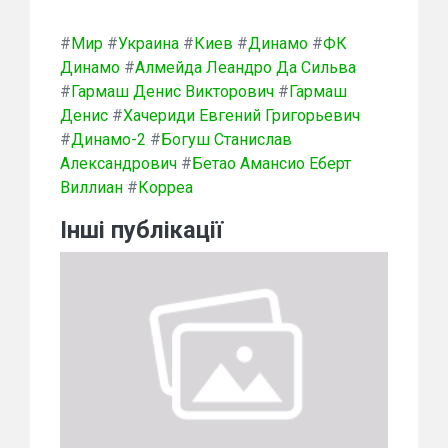
#
Мир
#
Украина
#
Киев
#
Динамо
#
ФК
Динамо
#
Алмейда Леандро Да Сильва
#
Гармаш Денис Викторович
#
Гармаш
Денис
#
Хачериди Евгений Григорьевич
#
Динамо-2
#
Богуш Станислав
Александрович
#
Бетао Амансио Еберт
Виллиан
#
Корреа
Інші публікації