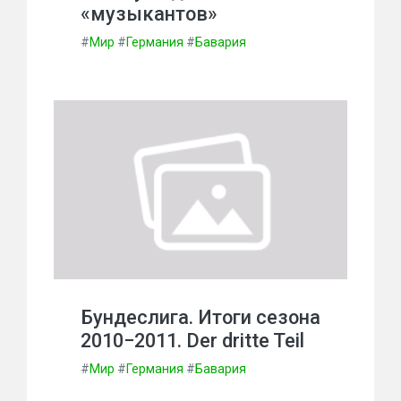
«музыкантов»
#
Мир
#
Германия
#
Бавария
Бундеслига. Итоги сезона
2010−2011. Der dritte Teil
#
Мир
#
Германия
#
Бавария