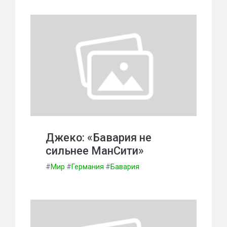
Джеко: «Бавария не
сильнее МанСити»
#
Мир
#
Германия
#
Бавария