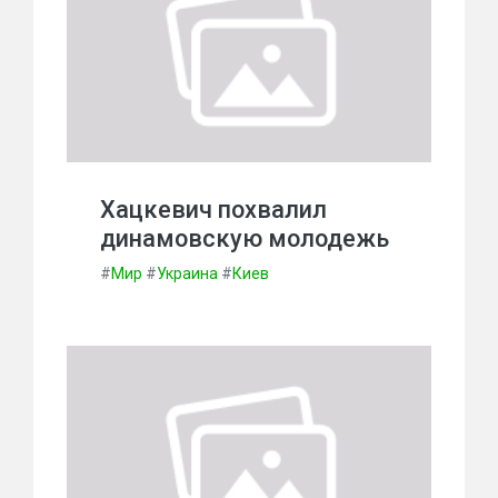
Хацкевич похвалил
динамовскую молодежь
#
Мир
#
Украина
#
Киев