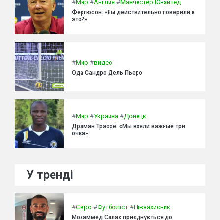
#
Мир
#
Англия
#
Манчестер Юнайтед
Фергюсон: «Вы действительно поверили в
это?»
#
Мир
#
видео
Ода Сандро Дель Пьеро
#
Мир
#
Украина
#
Донецк
Драман Траоре: «Мы взяли важные три
очка»
У тренді
#
Євро
#
Футболіст
#
Півзахисник
Мохаммед Салах приєднується до