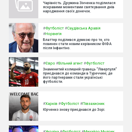
Чарівність. Дружина Зінченка поділилася
яскравими моментами святкування днів
народження своїх донечок.
#
Футболіст
#
Саудівська Аравія
#
Норвегія
Блаттер поділився думкою про те, хто
повинен стати новим керівником ФІФА
після Інфантіно.
#
Євро
#
Вільний агент
#
Футболіст
Знаменитий колишній гравець "Ліверпуля"
приєднався до команди в Туреччині, де
його партнерами стали українські
футболісти.
#
Харків
#
Футболіст
#
Півзахисник
Юрченко знову приєднався до Зорі.
#
Україна
#
Футболіст
#
Михайло Мудрик