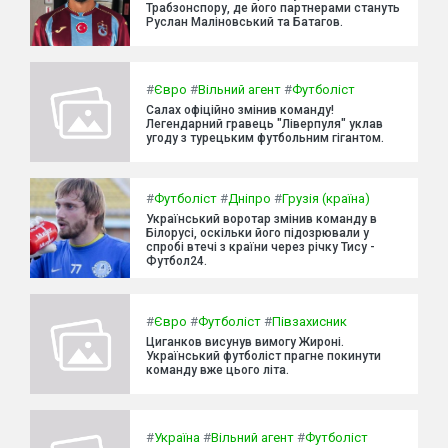
Трабзонспору, де його партнерами стануть
Руслан Маліновський та Батагов.
#
Євро
#
Вільний агент
#
Футболіст
Салах офіційно змінив команду!
Легендарний гравець "Ліверпуля" уклав
угоду з турецьким футбольним гігантом.
#
Футболіст
#
Дніпро
#
Грузія (країна)
Український воротар змінив команду в
Білорусі, оскільки його підозрювали у
спробі втечі з країни через річку Тису -
Футбол24.
#
Євро
#
Футболіст
#
Півзахисник
Циганков висунув вимогу Жироні.
Український футболіст прагне покинути
команду вже цього літа.
#
Україна
#
Вільний агент
#
Футболіст