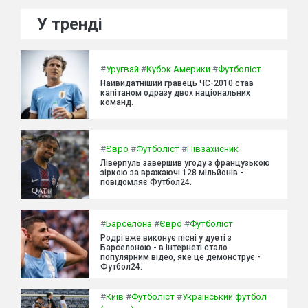
У тренді
#
Уругвай
#
Кубок Америки
#
Футболіст
Найвидатніший гравець ЧС-2010 став
капітаном одразу двох національних
команд.
#
Євро
#
Футболіст
#
Півзахисник
Ліверпуль завершив угоду з французькою
зіркою за вражаючі 128 мільйонів -
повідомляє Футбол24.
#
Барселона
#
Євро
#
Футболіст
Родрі вже виконує пісні у дуеті з
Барселоною - в інтернеті стало
популярним відео, яке це демонструє -
Футбол24.
#
Київ
#
Футболіст
#
Український футбол