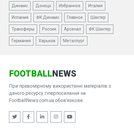
Динамо
Донецк
Избранное
Италия
Испания
ФК Динамо
Главное
Шахтер
Трансферы
Россия
Арсенал
ФК Шахтер
Германия
Харьков
Металлург
FOOTBALL
NEWS
При правомірному використанні матеріалів з
даного ресурсу гіперпосилання на
FootballNews.com.ua обов'язкове.