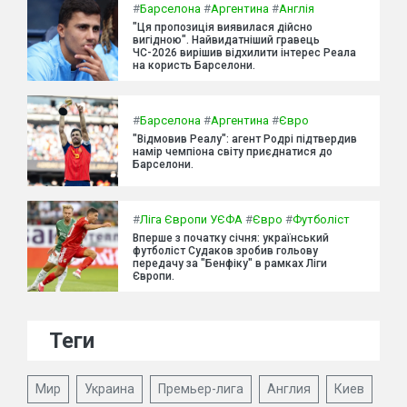
#
Барселона
#
Аргентина
#
Англія
"Ця пропозиція виявилася дійсно
вигідною". Найвидатніший гравець
ЧС-2026 вирішив відхилити інтерес Реала
на користь Барселони.
#
Барселона
#
Аргентина
#
Євро
"Відмовив Реалу": агент Родрі підтвердив
намір чемпіона світу приєднатися до
Барселони.
#
Ліга Європи УЄФА
#
Євро
#
Футболіст
Вперше з початку січня: український
футболіст Судаков зробив гольову
передачу за "Бенфіку" в рамках Ліги
Європи.
Теги
Мир
Украина
Премьер-лига
Англия
Киев