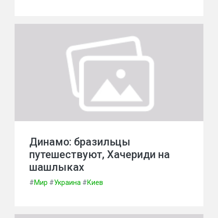
Динамо: бразильцы
путешествуют, Хачериди на
шашлыках
#
Мир
#
Украина
#
Киев