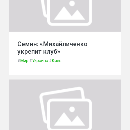
Семин: «Михайличенко
укрепит клуб»
#
Мир
#
Украина
#
Киев