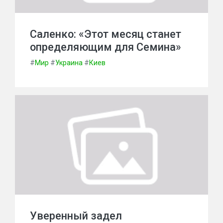
Саленко: «Этот месяц станет
определяющим для Семина»
#
Мир
#
Украина
#
Киев
Уверенный задел