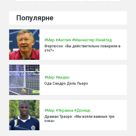
Популярне
#
Мир
#
Англия
#
Манчестер Юнайтед
Фергюсон: «Вы действительно поверили в
это?»
#
Мир
#
видео
Ода Сандро Дель Пьеро
#
Мир
#
Украина
#
Донецк
Драман Траоре: «Мы взяли важные три
очка»