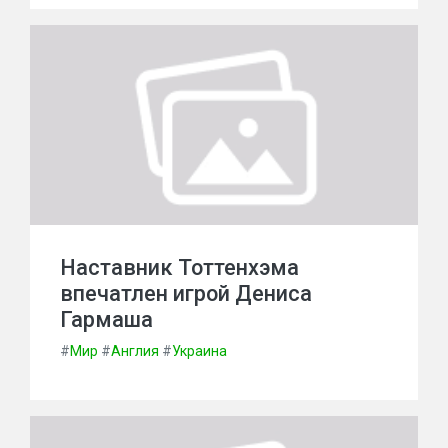
Наставник Тоттенхэма
впечатлен игрой Дениса
Гармаша
#
Мир
#
Англия
#
Украина