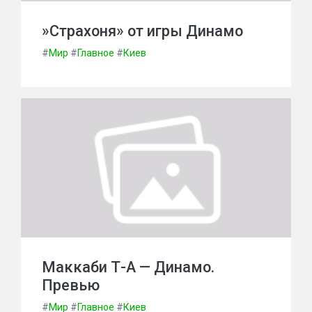
»Страхоня» от игры Динамо
#
Мир
#
Главное
#
Киев
Маккаби Т-А — Динамо.
Превью
#
Мир
#
Главное
#
Киев