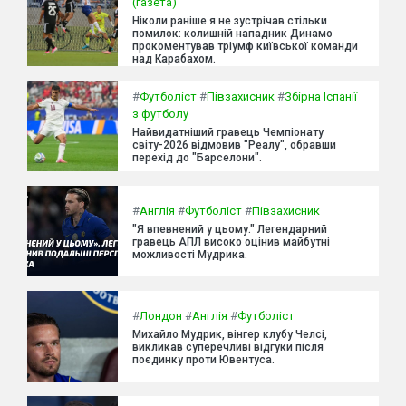
(газета)
Ніколи раніше я не зустрічав стільки
помилок: колишній нападник Динамо
прокоментував тріумф київської команди
над Карабахом.
#
Футболіст
#
Півзахисник
#
Збірна Іспанії
з футболу
Найвидатніший гравець Чемпіонату
світу-2026 відмовив "Реалу", обравши
перехід до "Барселони".
#
Англія
#
Футболіст
#
Півзахисник
"Я впевнений у цьому." Легендарний
гравець АПЛ високо оцінив майбутні
можливості Мудрика.
#
Лондон
#
Англія
#
Футболіст
Михайло Мудрик, вінгер клубу Челсі,
викликав суперечливі відгуки після
поєдинку проти Ювентуса.