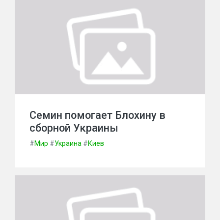
Семин помогает Блохину в
сборной Украины
#
Мир
#
Украина
#
Киев