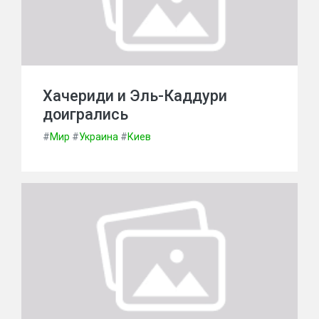
Хачериди и Эль-Каддури
доигрались
#
Мир
#
Украина
#
Киев