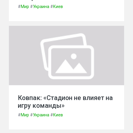
#
Мир
#
Украина
#
Киев
Ковпак: «Стадион не влияет на
игру команды»
#
Мир
#
Украина
#
Киев