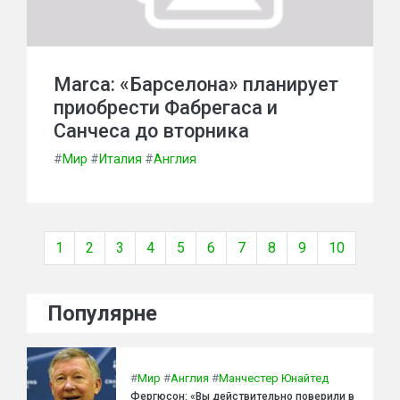
Marca: «Барселона» планирует
приобрести Фабрегаса и
Санчеса до вторника
#
Мир
#
Италия
#
Англия
1
2
3
4
5
6
7
8
9
10
Популярне
#
Мир
#
Англия
#
Манчестер Юнайтед
Фергюсон: «Вы действительно поверили в