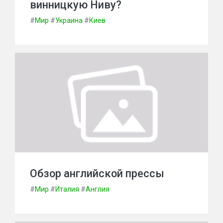
винницкую Ниву?
#
Мир
#
Украина
#
Киев
Обзор английской прессы
#
Мир
#
Италия
#
Англия