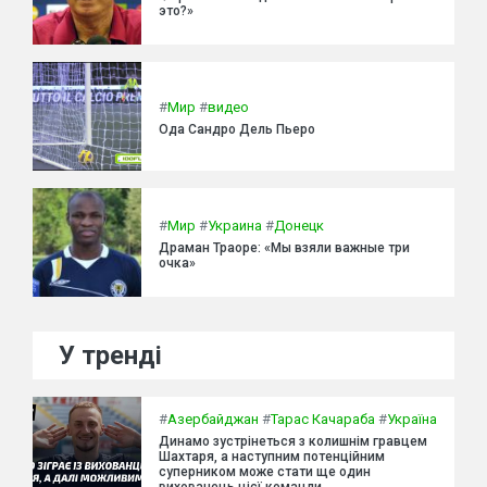
это?»
#
Мир
#
видео
Ода Сандро Дель Пьеро
#
Мир
#
Украина
#
Донецк
Драман Траоре: «Мы взяли важные три
очка»
У тренді
#
Азербайджан
#
Тарас Качараба
#
Україна
Динамо зустрінеться з колишнім гравцем
Шахтаря, а наступним потенційним
суперником може стати ще один
вихованець цієї команди.