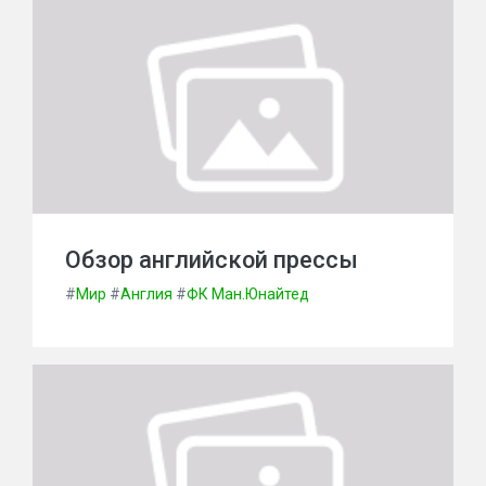
Обзор английской прессы
#
Мир
#
Англия
#
ФК Ман.Юнайтед