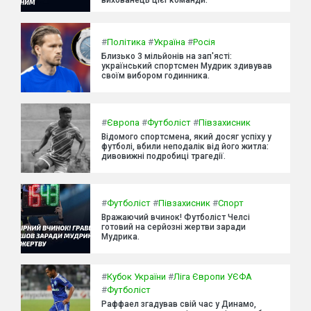
#
Політика
#
Україна
#
Росія
Близько 3 мільйонів на зап'ясті:
український спортсмен Мудрик здивував
своїм вибором годинника.
#
Європа
#
Футболіст
#
Півзахисник
Відомого спортсмена, який досяг успіху у
футболі, вбили неподалік від його житла:
дивовижні подробиці трагедії.
#
Футболіст
#
Півзахисник
#
Спорт
Вражаючий вчинок! Футболіст Челсі
готовий на серйозні жертви заради
Мудрика.
#
Кубок України
#
Ліга Європи УЄФА
#
Футболіст
Раффаел згадував свій час у Динамо,