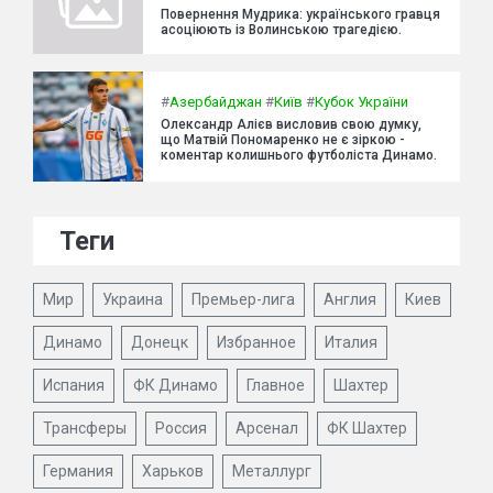
Повернення Мудрика: українського гравця
асоціюють із Волинською трагедією.
#
Азербайджан
#
Київ
#
Кубок України
Олександр Алієв висловив свою думку,
що Матвій Пономаренко не є зіркою -
коментар колишнього футболіста Динамо.
Теги
Мир
Украина
Премьер-лига
Англия
Киев
Динамо
Донецк
Избранное
Италия
Испания
ФК Динамо
Главное
Шахтер
Трансферы
Россия
Арсенал
ФК Шахтер
Германия
Харьков
Металлург