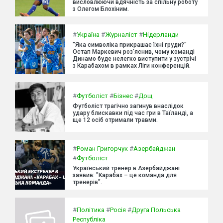
висловлюючи вдячність за спільну роботу
з Олегом Блохіним.
#
Україна
#
Журналіст
#
Нідерланди
"Яка символіка прикрашає їхні груди?"
Остап Маркевич роз'яснив, чому команді
Динамо буде нелегко виступити у зустрічі
з Карабахом в рамках Ліги конференцій.
#
Футболіст
#
Бізнес
#
Дощ
Футболіст трагічно загинув внаслідок
удару блискавки під час гри в Таїланді, а
ще 12 осіб отримали травми.
#
Роман Григорчук
#
Азербайджан
#
Футболіст
Український тренер в Азербайджані
заявив: "Карабах – це команда для
тренерів".
#
Політика
#
Росія
#
Друга Польська
Республіка