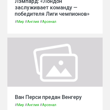
Лэмпард: «Лондон
заслуживает команду —
победителя Лиги чемпионов»
#
Мир
#
Англия
#
Арсенал
Ван Перси предан Венгеру
#
Мир
#
Англия
#
Арсенал