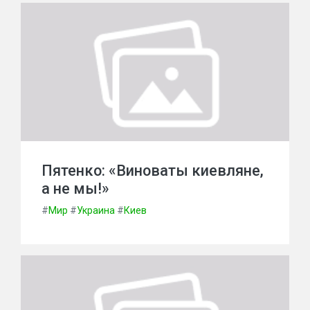
Пятенко: «Виноваты киевляне,
а не мы!»
#
Мир
#
Украина
#
Киев