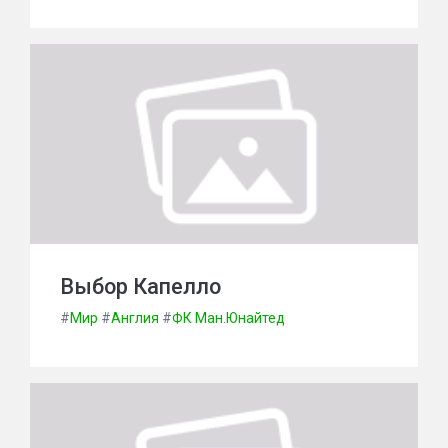
Выбор Капелло
#
Мир
#
Англия
#
ФК Ман.Юнайтед