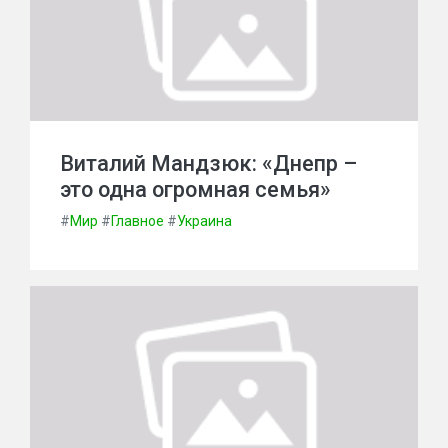
Виталий Мандзюк: «Днепр –
это одна огромная семья»
#
Мир
#
Главное
#
Украина