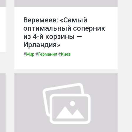
Веремеев: «Самый
оптимальный соперник
из 4-й корзины —
Ирландия»
#
Мир
#
Германия
#
Киев