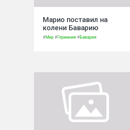
Марио поставил на
колени Баварию
#
Мир
#
Германия
#
Бавария