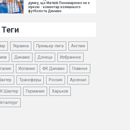
думку, що Матвій Пономаренко не є
зіркою - коментар колишнього
футболіста Динамо.
Теги
ир
Украина
Премьер-лига
Англия
иев
Динамо
Донецк
Избранное
талия
Испания
ФК Динамо
Главное
ахтер
Трансферы
Россия
Арсенал
К Шахтер
Германия
Харьков
еталлург