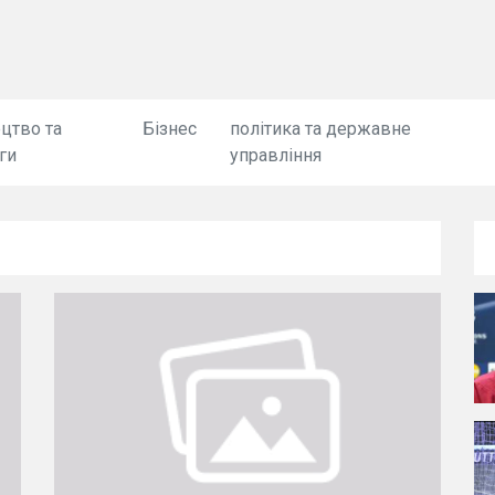
цтво та
Бізнес
політика та державне
ги
управління