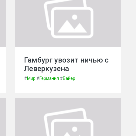
Гамбург увозит ничью с
Леверкузена
#
Мир
#
Германия
#
Байер