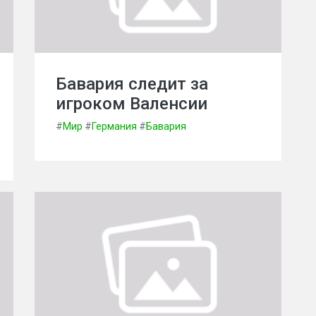
Бавария следит за
игроком Валенсии
#
Мир
#
Германия
#
Бавария