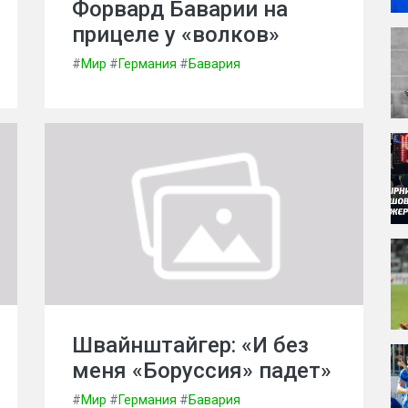
Форвард Баварии на
прицеле у «волков»
#
Мир
#
Германия
#
Бавария
Швайнштайгер: «И без
меня «Боруссия» падет»
#
Мир
#
Германия
#
Бавария