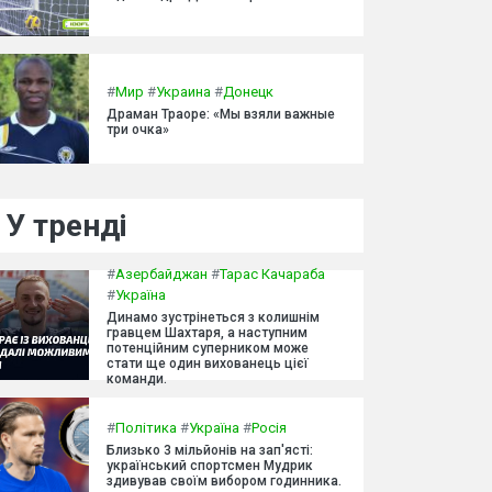
#
Мир
#
Украина
#
Донецк
Драман Траоре: «Мы взяли важные
три очка»
У тренді
#
Азербайджан
#
Тарас Качараба
#
Україна
Динамо зустрінеться з колишнім
гравцем Шахтаря, а наступним
потенційним суперником може
стати ще один вихованець цієї
команди.
#
Політика
#
Україна
#
Росія
Близько 3 мільйонів на зап'ясті:
український спортсмен Мудрик
здивував своїм вибором годинника.