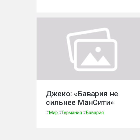
Джеко: «Бавария не
сильнее МанСити»
#
Мир
#
Германия
#
Бавария