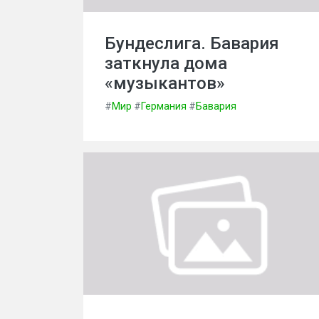
Бундеслига. Бавария
заткнула дома
«музыкантов»
#
Мир
#
Германия
#
Бавария