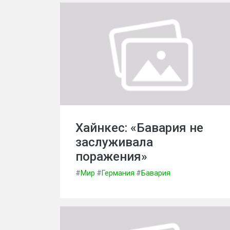
Хайнкес: «Бавария не
заслуживала
поражения»
#
Мир
#
Германия
#
Бавария