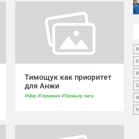
М
К
И
Тимощук как приоритет
для Анжи
Ш
#
Мир
#
Германия
#
Премьер-лига
Ф
М