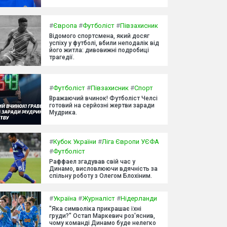
#
Європа
#
Футболіст
#
Півзахисник
Відомого спортсмена, який досяг
успіху у футболі, вбили неподалік від
його житла: дивовижні подробиці
трагедії.
#
Футболіст
#
Півзахисник
#
Спорт
Вражаючий вчинок! Футболіст Челсі
готовий на серйозні жертви заради
Мудрика.
#
Кубок України
#
Ліга Європи УЄФА
#
Футболіст
Раффаел згадував свій час у
Динамо, висловлюючи вдячність за
спільну роботу з Олегом Блохіним.
#
Україна
#
Журналіст
#
Нідерланди
"Яка символіка прикрашає їхні
груди?" Остап Маркевич роз'яснив,
чому команді Динамо буде нелегко