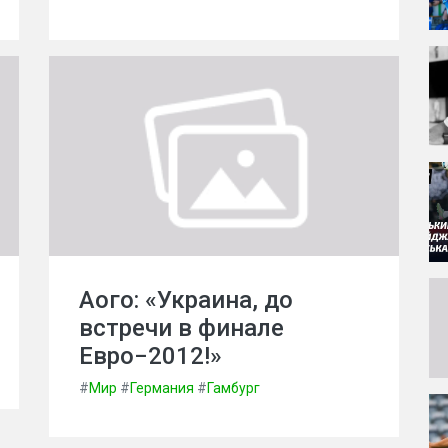
Аого: «Украина, до
встречи в финале
Евро−2012!»
#
Мир
#
Германия
#
Гамбург