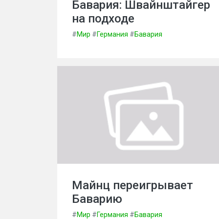
Бавария: Швайнштайгер
на подходе
#
Мир
#
Германия
#
Бавария
Майнц переигрывает
Баварию
#
Мир
#
Германия
#
Бавария