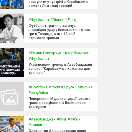
виступити у зустрічі з Карабахом в
рамках Ліги конференцій.
#
Футболіст
#
Бізнес
#
Дощ
Футболіст трагічно загинув
внаслідок удару блискавки під час
гри в Таїланді, а ще 12 осіб
отримали травми.
#
Роман Григорчук
#
Азербайджан
#
Футболіст
Український тренер в Азербайджані
заявив: "Карабах – це команда для
тренерів".
#
Політика
#
Росія
#
Друга Польська
Республіка
Повернення Мудрика: українського
гравця асоціюють із Волинською
трагедією.
#
Азербайджан
#
Київ
#
Кубок
України
Олександр Алієв висловив свою