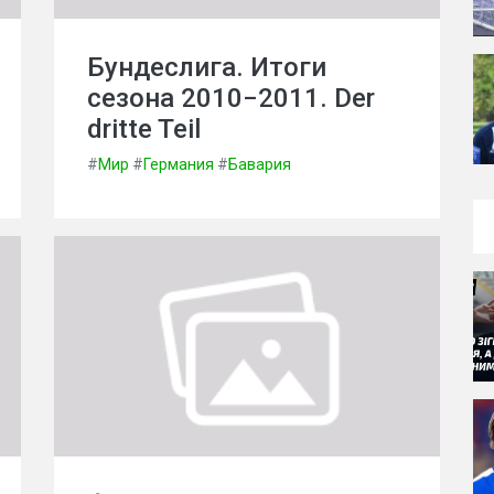
Бундеслига. Итоги
сезона 2010−2011. Der
dritte Teil
#
Мир
#
Германия
#
Бавария