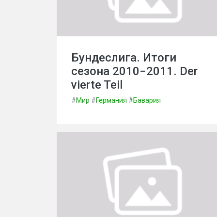
Бундеслига. Итоги
сезона 2010−2011. Der
vierte Teil
#
Мир
#
Германия
#
Бавария