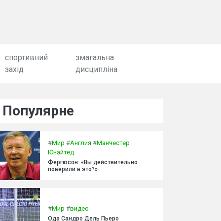
спортивний
змагальна
захід
дисципліна
Популярне
#
Мир
#
Англия
#
Манчестер
Юнайтед
Фергюсон: «Вы действительно
поверили в это?»
#
Мир
#
видео
Ода Сандро Дель Пьеро