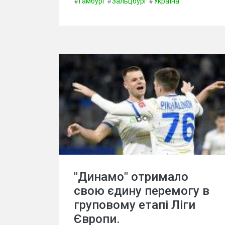
#
Гамбург
#
Зальцбург
#
Україна
"Динамо" отримало
свою єдину перемогу в
груповому етапі Ліги
Європи.