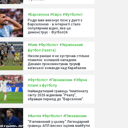
#
Барселона
#
Євро
#
Футболіст
Родрі вже виконує пісні у дуеті з
Барселоною - в інтернеті стало
популярним відео, яке це
демонструє - Футбол24.
#
Київ
#
Футболіст
#
Український
футбол (газета)
Ніколи раніше я не зустрічав стільки
помилок: колишній нападник
Динамо прокоментував тріумф
київської команди над Карабахом.
#
Футболіст
#
Півзахисник
#
Збірна
Іспанії з футболу
Найвидатніший гравець Чемпіонату
світу-2026 відмовив "Реалу",
обравши перехід до "Барселони".
#
Англія
#
Футболіст
#
Півзахисник
"Я впевнений у цьому." Легендарний
гравець АПЛ високо оцінив майбутні