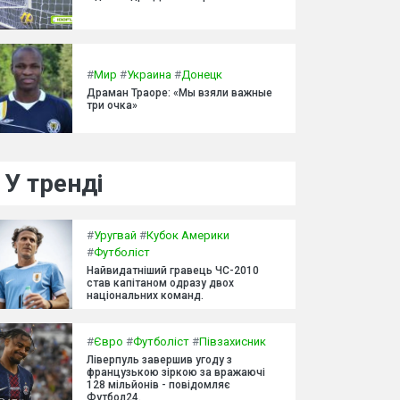
#
Мир
#
Украина
#
Донецк
Драман Траоре: «Мы взяли важные
три очка»
У тренді
#
Уругвай
#
Кубок Америки
#
Футболіст
Найвидатніший гравець ЧС-2010
став капітаном одразу двох
національних команд.
#
Євро
#
Футболіст
#
Півзахисник
Ліверпуль завершив угоду з
французькою зіркою за вражаючі
128 мільйонів - повідомляє
Футбол24.