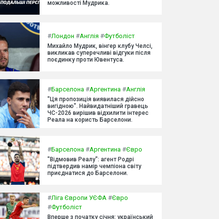
можливості Мудрика.
#
Лондон
#
Англія
#
Футболіст
Михайло Мудрик, вінгер клубу Челсі,
викликав суперечливі відгуки після
поєдинку проти Ювентуса.
#
Барселона
#
Аргентина
#
Англія
"Ця пропозиція виявилася дійсно
вигідною". Найвидатніший гравець
ЧС-2026 вирішив відхилити інтерес
Реала на користь Барселони.
#
Барселона
#
Аргентина
#
Євро
"Відмовив Реалу": агент Родрі
підтвердив намір чемпіона світу
приєднатися до Барселони.
#
Ліга Європи УЄФА
#
Євро
#
Футболіст
Вперше з початку січня: український