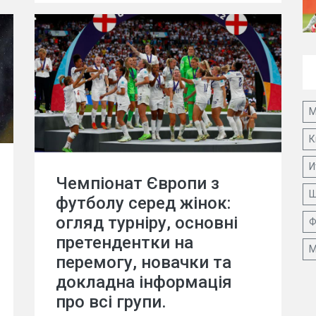
М
К
И
Чемпіонат Європи з
Ш
футболу серед жінок:
огляд турніру, основні
Ф
претендентки на
М
перемогу, новачки та
докладна інформація
про всі групи.