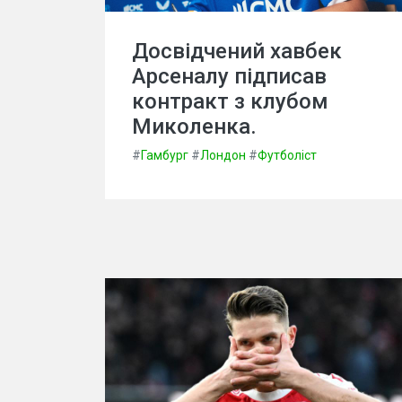
Досвідчений хавбек
Арсеналу підписав
контракт з клубом
Миколенка.
#
Гамбург
#
Лондон
#
Футболіст