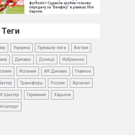
футболіст Судаков зробив гольову
передачу за "Бенфіку" в рамках Ліги
Європи.
Теги
ир
Украина
Премьер-лига
Англия
иев
Динамо
Донецк
Избранное
талия
Испания
ФК Динамо
Главное
ахтер
Трансферы
Россия
Арсенал
К Шахтер
Германия
Харьков
еталлург