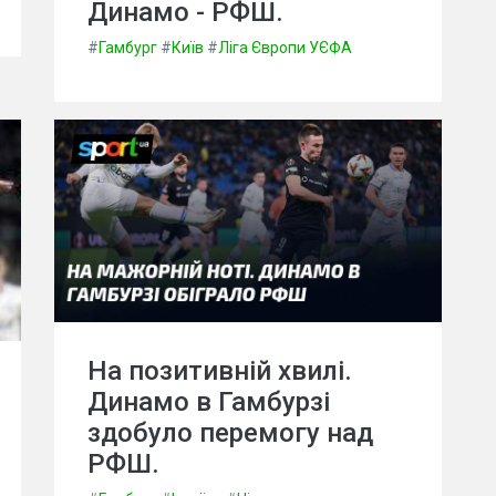
Динамо - РФШ.
#
Гамбург
#
Київ
#
Ліга Європи УЄФА
На позитивній хвилі.
Динамо в Гамбурзі
здобуло перемогу над
РФШ.