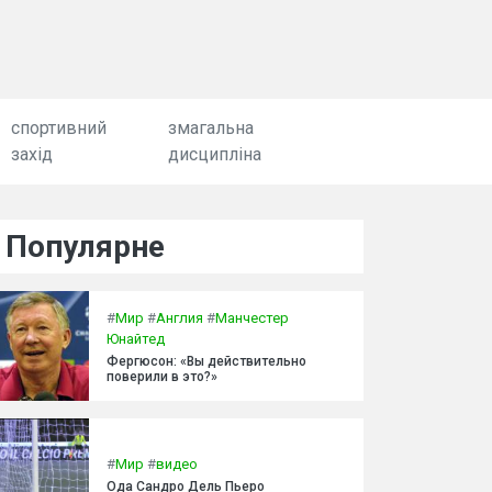
спортивний
змагальна
захід
дисципліна
Популярне
#
Мир
#
Англия
#
Манчестер
Юнайтед
Фергюсон: «Вы действительно
поверили в это?»
#
Мир
#
видео
Ода Сандро Дель Пьеро