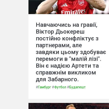
Навчаючись на гравії,
Віктор Дьокереш
постійно конфліктує з
партнерами, але
завдяки цьому здобуває
перемоги в "малій лізі".
Він є надією Артети та
справжнім викликом
для Забарного.
#
Гамбург
#
Футбол
#
Будапешт