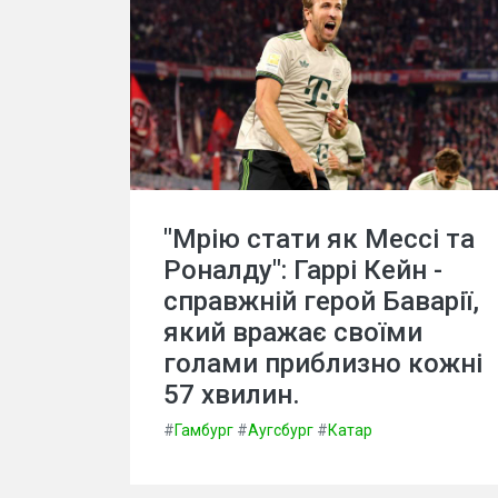
"Мрію стати як Мессі та
Роналду": Гаррі Кейн -
справжній герой Баварії,
який вражає своїми
голами приблизно кожні
57 хвилин.
#
Гамбург
#
Аугсбург
#
Катар