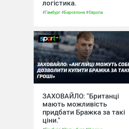
логістика.
#
Гамбург
#
Барселона
#
Європа
ЗАХОВАЙЛО: "Британці
мають можливість
придбати Бражка за такі
ціни."