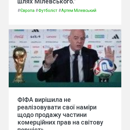
шлях Мілевського."
#
Європа
#
Футболіст
#
Артем Мілевський
ФІФА вирішила не
реалізовувати свої наміри
щодо продажу частини
комерційних прав на світову
першість.