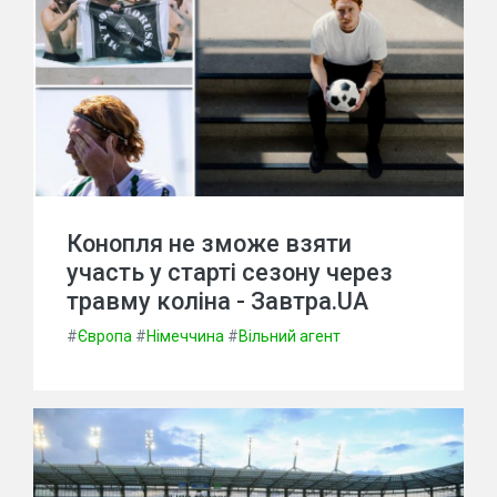
Конопля не зможе взяти
участь у старті сезону через
травму коліна - Завтра.UA
#
Європа
#
Німеччина
#
Вільний агент