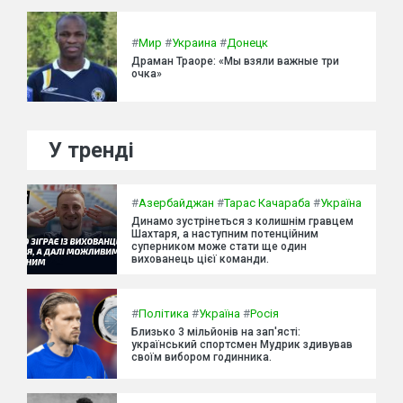
#
Мир
#
Украина
#
Донецк
Драман Траоре: «Мы взяли важные три
очка»
У тренді
#
Азербайджан
#
Тарас Качараба
#
Україна
Динамо зустрінеться з колишнім гравцем
Шахтаря, а наступним потенційним
суперником може стати ще один
вихованець цієї команди.
#
Політика
#
Україна
#
Росія
Близько 3 мільйонів на зап'ясті:
український спортсмен Мудрик здивував
своїм вибором годинника.