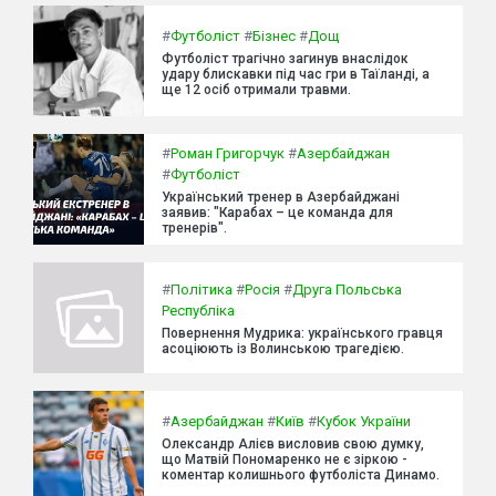
#
Футболіст
#
Бізнес
#
Дощ
Футболіст трагічно загинув внаслідок
удару блискавки під час гри в Таїланді, а
ще 12 осіб отримали травми.
#
Роман Григорчук
#
Азербайджан
#
Футболіст
Український тренер в Азербайджані
заявив: "Карабах – це команда для
тренерів".
#
Політика
#
Росія
#
Друга Польська
Республіка
Повернення Мудрика: українського гравця
асоціюють із Волинською трагедією.
#
Азербайджан
#
Київ
#
Кубок України
Олександр Алієв висловив свою думку,
що Матвій Пономаренко не є зіркою -
коментар колишнього футболіста Динамо.