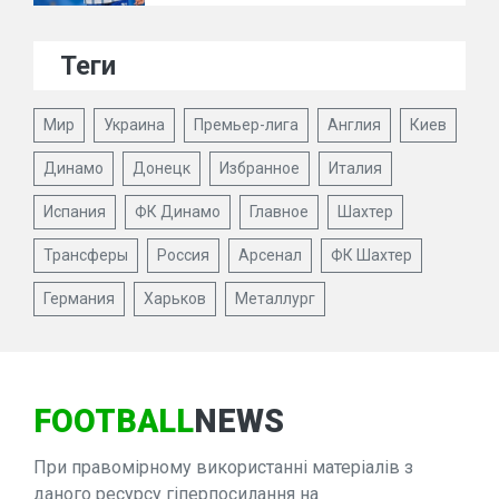
Теги
Мир
Украина
Премьер-лига
Англия
Киев
Динамо
Донецк
Избранное
Италия
Испания
ФК Динамо
Главное
Шахтер
Трансферы
Россия
Арсенал
ФК Шахтер
Германия
Харьков
Металлург
FOOTBALL
NEWS
При правомірному використанні матеріалів з
даного ресурсу гіперпосилання на