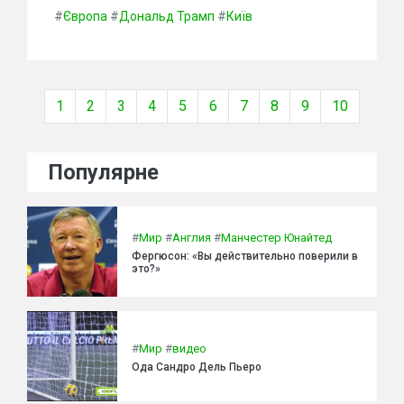
#
Європа
#
Дональд Трамп
#
Київ
1
2
3
4
5
6
7
8
9
10
Популярне
#
Мир
#
Англия
#
Манчестер Юнайтед
Фергюсон: «Вы действительно поверили в
это?»
#
Мир
#
видео
Ода Сандро Дель Пьеро