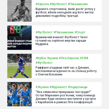
#
Європа
#
Футболіст
#
Півзахисник
Відомого спортсмена, який досяг успіху у
футболі, вбили неподалік від його житла:
дивовижні подробиці трагедії.
#
Футболіст
#
Півзахисник
#
Спорт
Вражаючий вчинок! Футболіст Челсі
готовий на серйозні жертви заради
Мудрика.
#
Кубок України
#
Ліга Європи УЄФА
#
Футболіст
Раффаел згадував свій час у Динамо,
висловлюючи вдячність за спільну роботу
з Олегом Блохіним.
#
Україна
#
Журналіст
#
Нідерланди
"Яка символіка прикрашає їхні груди?"
Остап Маркевич роз'яснив, чому команді
Динамо буде нелегко виступити у зустрічі
з Карабахом в рамках Ліги конференцій.