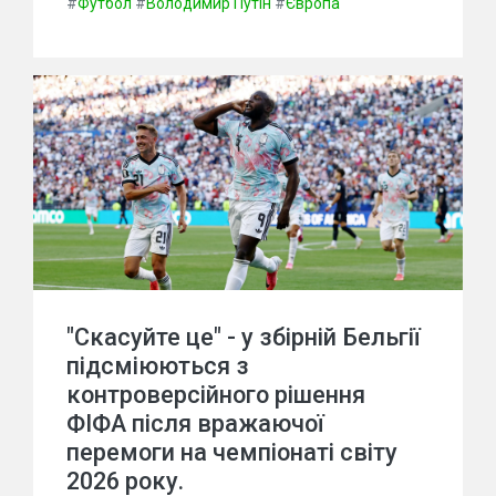
#
Футбол
#
Володимир Путін
#
Європа
"Скасуйте це" - у збірній Бельгії
підсміюються з
контроверсійного рішення
ФІФА після вражаючої
перемоги на чемпіонаті світу
2026 року.