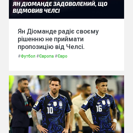
Ян Діоманде радіє своєму
рішенню не приймати
пропозицію від Челсі.
#
Футбол
#
Європа
#
Євро