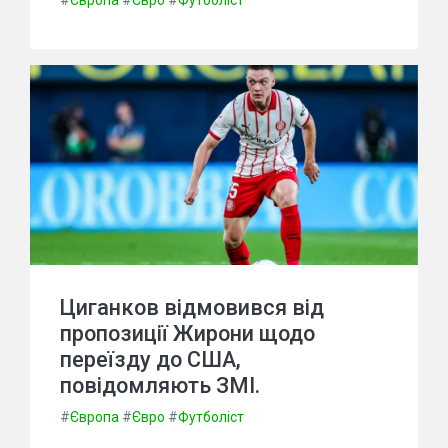
#
Європа
#
Євро
#
Футболіст
Циганков відмовився від
пропозиції Жирони щодо
переїзду до США,
повідомляють ЗМІ.
#
Європа
#
Євро
#
Футболіст