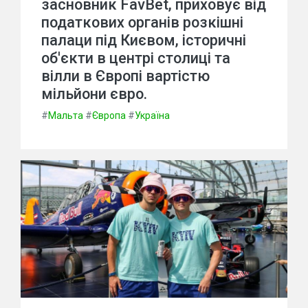
засновник FavBet, приховує від
податкових органів розкішні
палаци під Києвом, історичні
об'єкти в центрі столиці та
вілли в Європі вартістю
мільйони євро.
#
Мальта
#
Європа
#
Україна