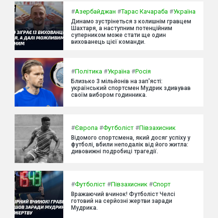
#
Азербайджан
#
Тарас Качараба
#
Україна
Динамо зустрінеться з колишнім гравцем
Шахтаря, а наступним потенційним
суперником може стати ще один
вихованець цієї команди.
#
Політика
#
Україна
#
Росія
Близько 3 мільйонів на зап'ясті:
український спортсмен Мудрик здивував
своїм вибором годинника.
#
Європа
#
Футболіст
#
Півзахисник
Відомого спортсмена, який досяг успіху у
футболі, вбили неподалік від його житла:
дивовижні подробиці трагедії.
#
Футболіст
#
Півзахисник
#
Спорт
Вражаючий вчинок! Футболіст Челсі
готовий на серйозні жертви заради
Мудрика.