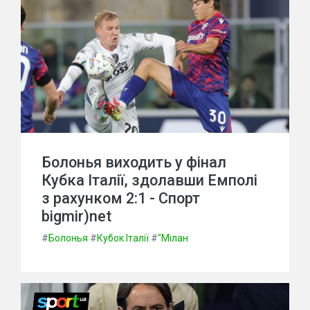
Болонья виходить у фінал
Кубка Італії, здолавши Емполі
з рахунком 2:1 - Спорт
bigmir)net
#
Болонья
#
Кубок Італії
#
"Мілан