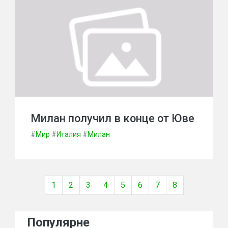
Милан получил в конце от Юве
#
Мир
#
Италия
#
Милан
1
2
3
4
5
6
7
8
Популярне