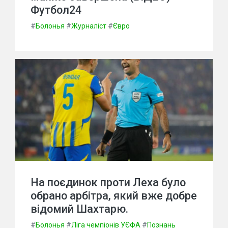
Футбол24
#
Болонья
#
Журналіст
#
Євро
На поєдинок проти Леха було
обрано арбітра, який вже добре
відомий Шахтарю.
#
Болонья
#
Ліга чемпіонів УЄФА
#
Познань