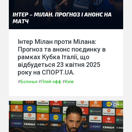
Інтер Мілан проти Мілана:
Прогноз та анонс поєдинку в
рамках Кубка Італії, що
відбудеться 23 квітня 2025
року на СПОРТ.UA.
#
Болонья
#
Плей-офф
#
Київ