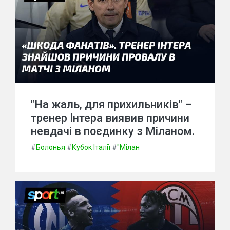
"На жаль, для прихильників" –
тренер Інтера виявив причини
невдачі в поєдинку з Міланом.
#
Болонья
#
Кубок Італії
#
"Мілан