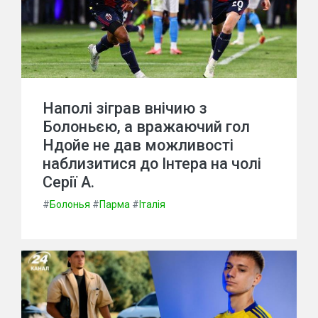
Наполі зіграв внічию з
Болоньєю, а вражаючий гол
Ндойе не дав можливості
наблизитися до Інтера на чолі
Серії А.
#
Болонья
#
Парма
#
Італія