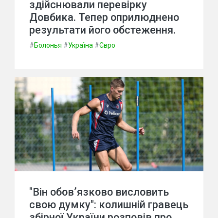
здійснювали перевірку
Довбика. Тепер оприлюднено
результати його обстеження.
#
Болонья
#
Україна
#
Євро
"Він обов’язково висловить
свою думку": колишній гравець
збірної України розповів про