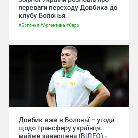
переваги переходу Довбика до
клубу Болонья.
#
Болонья
#
Аргентина
#
Євро
Довбик вже в Болоньї – угода
щодо трансферу українця
майже завершена (ВІДЕО) -