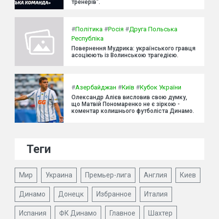
тренерів".
#
Політика
#
Росія
#
Друга Польська
Республіка
Повернення Мудрика: українського гравця
асоціюють із Волинською трагедією.
#
Азербайджан
#
Київ
#
Кубок України
Олександр Алієв висловив свою думку,
що Матвій Пономаренко не є зіркою -
коментар колишнього футболіста Динамо.
Теги
Мир
Украина
Премьер-лига
Англия
Киев
Динамо
Донецк
Избранное
Италия
Испания
ФК Динамо
Главное
Шахтер