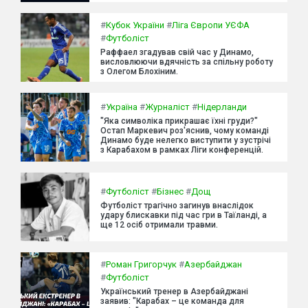
#
Кубок України
#
Ліга Європи УЄФА
#
Футболіст
Раффаел згадував свій час у Динамо,
висловлюючи вдячність за спільну роботу
з Олегом Блохіним.
#
Україна
#
Журналіст
#
Нідерланди
"Яка символіка прикрашає їхні груди?"
Остап Маркевич роз'яснив, чому команді
Динамо буде нелегко виступити у зустрічі
з Карабахом в рамках Ліги конференцій.
#
Футболіст
#
Бізнес
#
Дощ
Футболіст трагічно загинув внаслідок
удару блискавки під час гри в Таїланді, а
ще 12 осіб отримали травми.
#
Роман Григорчук
#
Азербайджан
#
Футболіст
Український тренер в Азербайджані
заявив: "Карабах – це команда для