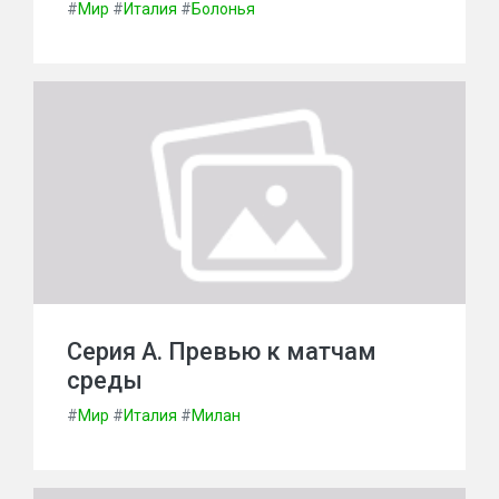
#
Мир
#
Италия
#
Болонья
Серия А. Превью к матчам
среды
#
Мир
#
Италия
#
Милан