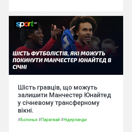
Шість гравців, що можуть
залишити Манчестер Юнайтед
у січневому трансферному
вікні.
#
Болонья
#
Парагвай
#
Нідерланди