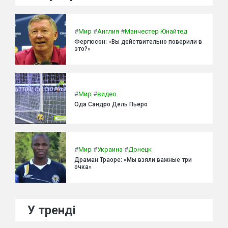
#
Мир
#
Англия
#
Манчестер Юнайтед
Фергюсон: «Вы действительно поверили в
это?»
#
Мир
#
видео
Ода Сандро Дель Пьеро
#
Мир
#
Украина
#
Донецк
Драман Траоре: «Мы взяли важные три
очка»
У тренді