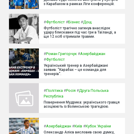
з Карабахом в рамках Ліги конференцій.
#
Футболіст
#
Бізнес
#
Дощ
Футболіст трагічно загинув внаслідок
удару блискавки під час гри в Таїланді, а
ще 12 осіб отримали травми.
#
Роман Григорчук
#
Азербайджан
#
Футболіст
Український тренер в Азербайджані
заявив: "Карабах – це команда для
тренерів".
#
Політика
#
Росія
#
Друга Польська
Республіка
Повернення Мудрика: українського гравця
асоціюють із Волинською трагедією.
#
Азербайджан
#
Київ
#
Кубок України
Олександр Алієв висловив свою думку,