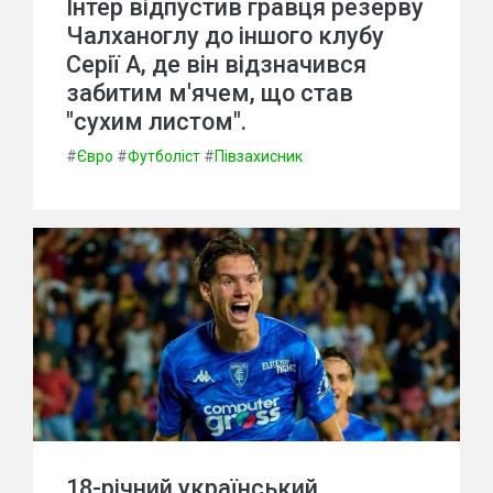
Інтер відпустив гравця резерву
Чалханоглу до іншого клубу
Серії А, де він відзначився
забитим м'ячем, що став
"сухим листом".
#
Євро
#
Футболіст
#
Півзахисник
18-річний український