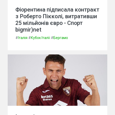
Фіорентина підписала контракт
з Роберто Пікколі, витративши
25 мільйонів євро - Спорт
bigmir)net
#
Італія
#
Кубок Італії
#
Бергамо