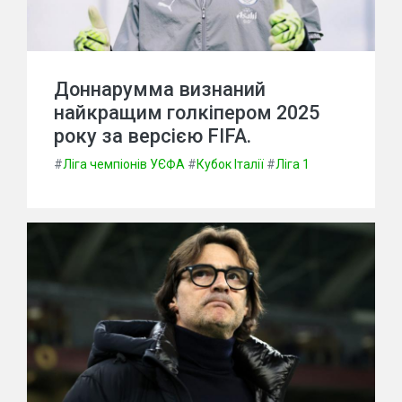
Доннарумма визнаний
найкращим голкіпером 2025
року за версією FIFA.
#
Ліга чемпіонів УЄФА
#
Кубок Італії
#
Ліга 1