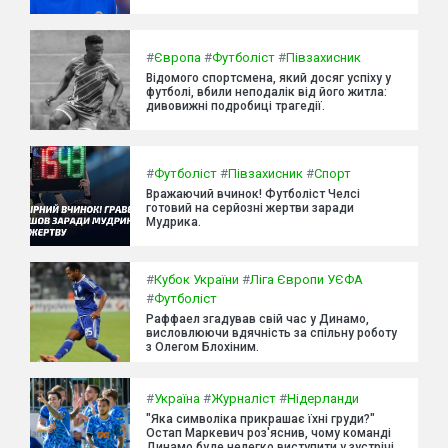
#
Європа
#
Футболіст
#
Півзахисник
Відомого спортсмена, який досяг успіху у
футболі, вбили неподалік від його житла:
дивовижні подробиці трагедії.
#
Футболіст
#
Півзахисник
#
Спорт
Вражаючий вчинок! Футболіст Челсі
готовий на серйозні жертви заради
Мудрика.
#
Кубок України
#
Ліга Європи УЄФА
#
Футболіст
Раффаел згадував свій час у Динамо,
висловлюючи вдячність за спільну роботу
з Олегом Блохіним.
#
Україна
#
Журналіст
#
Нідерланди
"Яка символіка прикрашає їхні груди?"
Остап Маркевич роз'яснив, чому команді
Динамо буде нелегко виступити у зустрічі