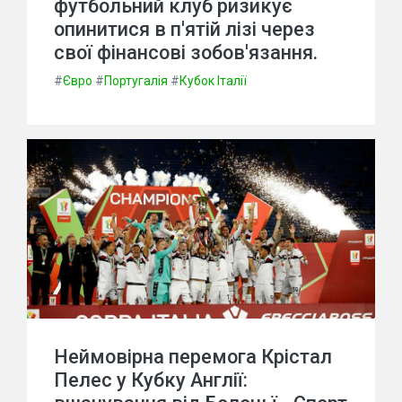
футбольний клуб ризикує
опинитися в п'ятій лізі через
свої фінансові зобов'язання.
#
Євро
#
Португалія
#
Кубок Італії
Неймовірна перемога Крістал
Пелес у Кубку Англії: