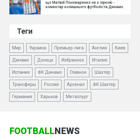
що Матвій Пономаренко не є зіркою -
коментар колишнього футболіста Динамо.
Теги
Мир
Украина
Премьер-лига
Англия
Киев
Динамо
Донецк
Избранное
Италия
Испания
ФК Динамо
Главное
Шахтер
Трансферы
Россия
Арсенал
ФК Шахтер
Германия
Харьков
Металлург
FOOTBALL
NEWS