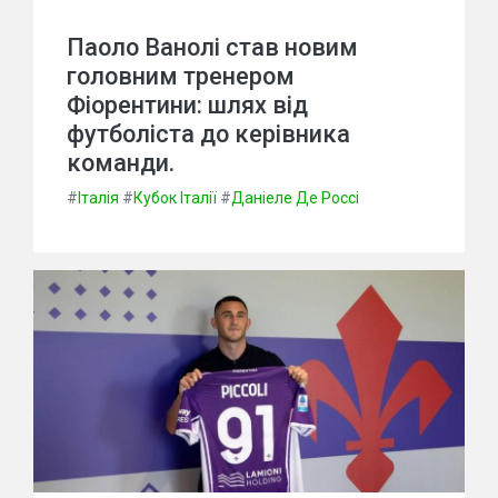
Паоло Ванолі став новим
головним тренером
Фіорентини: шлях від
футболіста до керівника
команди.
#
Італія
#
Кубок Італії
#
Даніеле Де Россі