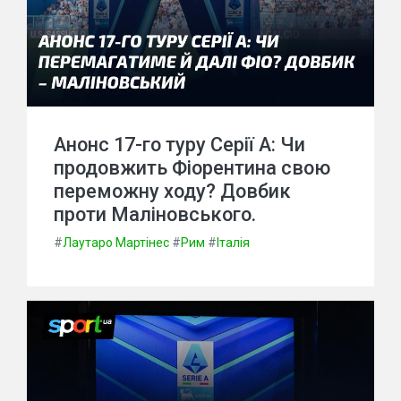
Анонс 17-го туру Серії A: Чи
продовжить Фіорентина свою
переможну ходу? Довбик
проти Маліновського.
#
Лаутаро Мартінес
#
Рим
#
Італія