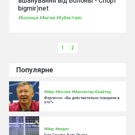
вшанування від Болоньї - Спорт
bigmir)net
#
Болонья
#
Англія
#
Кубок Італії
1
2
Популярне
#
Мир
#
Англия
#
Манчестер Юнайтед
Фергюсон: «Вы действительно поверили в
это?»
#
Мир
#
видео
Ода Сандро Дель Пьеро