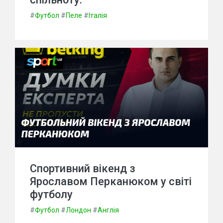
#
Футбол
#
Пеле
#
Італія
Спортивний вікенд з
Ярославом Перканюком у світі
футболу
#
Футбол
#
Лондон
#
Англія