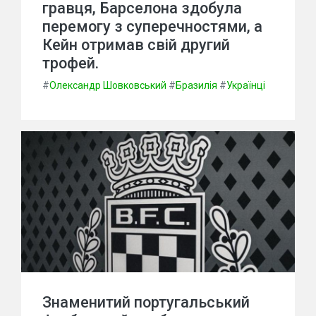
гравця, Барселона здобула
перемогу з суперечностями, а
Кейн отримав свій другий
трофей.
#
Олександр Шовковський
#
Бразилія
#
Українці
Знаменитий португальський