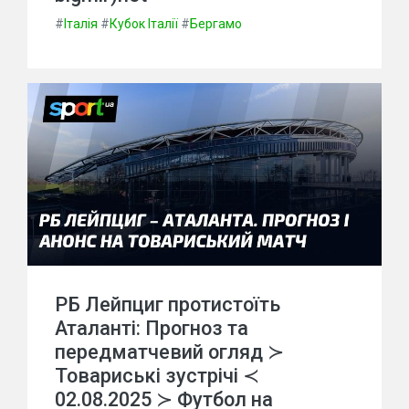
#
Італія
#
Кубок Італії
#
Бергамо
РБ Лейпциг протистоїть
Аталанті: Прогноз та
передматчевий огляд ≻
Товариські зустрічі ≺
02.08.2025 ≻ Футбол на