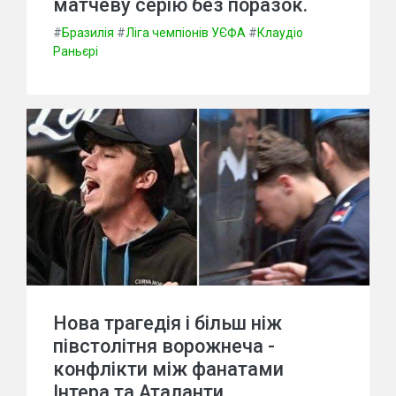
матчеву серію без поразок.
#
Бразилія
#
Ліга чемпіонів УЄФА
#
Клаудіо
Раньєрі
Нова трагедія і більш ніж
півстолітня ворожнеча -
конфлікти між фанатами
Інтера та Аталанти