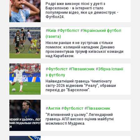
Родрі вже виконує пісні у дуеті з
Барселоною - в інтернеті стало
популярним відео, яке це демонструє -
Футбол24.
#
Київ
#
Футболіст
#
Український футбол
(газета)
Ніколи раніше я не зустрічав стільки
помилок: колишній нападник Динамо
прокоментував тріумф київської команди
над Карабахом.
#
Футболіст
#
Півзахисник
#
Збірна Іспанії
з футболу
Найвидатніший гравець Чемпіонату
світу-2026 відмовив "Реалу", обравши
перехід до "Барселони".
#
Англія
#
Футболіст
#
Півзахисник
"Я впевнений у цьому." Легендарний
гравець АПЛ високо оцінив майбутні
можливості Мудрика.