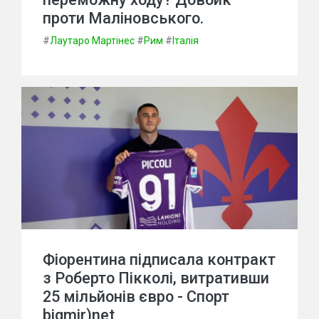
проти Маліновського.
#
Лаутаро Мартінес
#
Рим
#
Італія
Фіорентина підписала контракт
з Роберто Пікколі, витративши
25 мільйонів євро - Спорт
bigmir)net