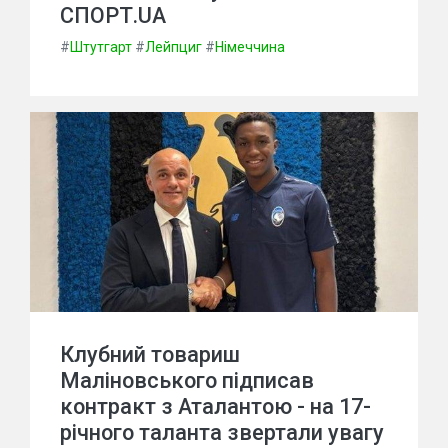
СПОРТ.UA
#
Штутгарт
#
Лейпциг
#
Німеччина
Клубний товариш
Маліновського підписав
контракт з Аталантою - на 17-
річного таланта звертали увагу