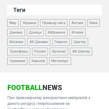
Теги
Мир
Украина
Премьер-лига
Англия
Киев
Динамо
Донецк
Избранное
Италия
Испания
ФК Динамо
Главное
Шахтер
Трансферы
Россия
Арсенал
ФК Шахтер
Германия
Харьков
Металлург
FOOTBALL
NEWS
При правомірному використанні матеріалів з
даного ресурсу гіперпосилання на