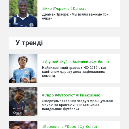
#
Мир
#
Украина
#
Донецк
Драман Траоре: «Мы взяли важные три
очка»
У тренді
#
Уругвай
#
Кубок Америки
#
Футболіст
Найвидатніший гравець ЧС-2010 став
капітаном одразу двох національних
команд.
#
Євро
#
Футболіст
#
Півзахисник
Ліверпуль завершив угоду з французькою
зіркою за вражаючі 128 мільйонів -
повідомляє Футбол24.
#
Барселона
#
Євро
#
Футболіст