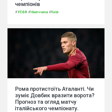
чемпіонів
#
УЄФА
#
Німеччина
#
Київ
Рома протистоїть Аталанті. Чи
зуміє Довбик вразити ворота?
Прогноз та огляд матчу
італійського чемпіонату.