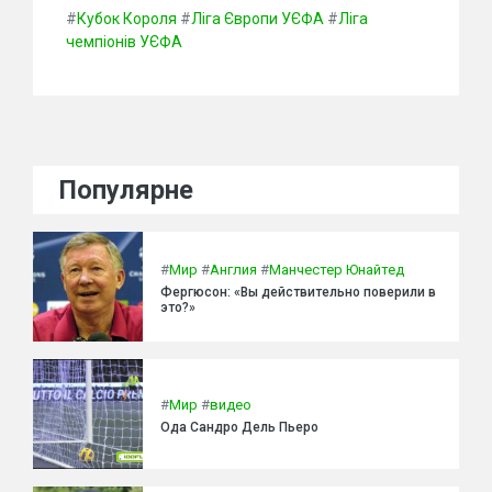
#
Кубок Короля
#
Ліга Європи УЄФА
#
Ліга
чемпіонів УЄФА
Популярне
#
Мир
#
Англия
#
Манчестер Юнайтед
Фергюсон: «Вы действительно поверили в
это?»
#
Мир
#
видео
Ода Сандро Дель Пьеро