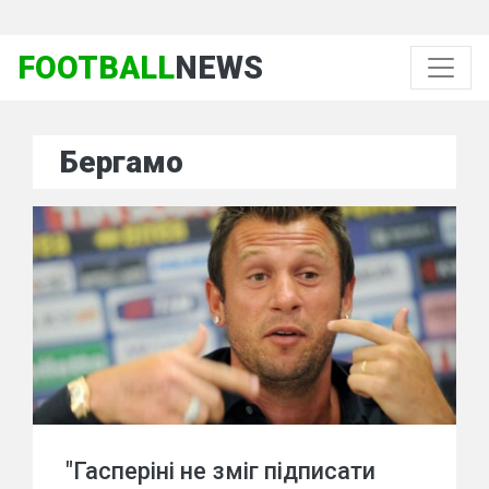
FOOTBALL
NEWS
Бергамо
"Гасперіні не зміг підписати