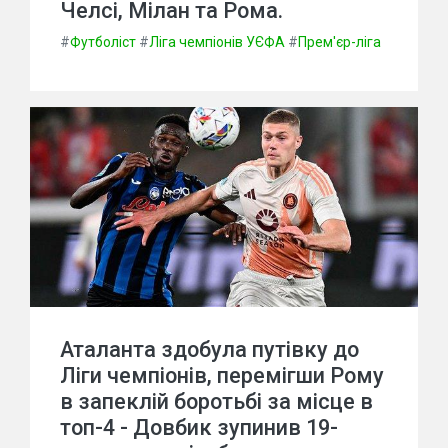
Челсі, Мілан та Рома.
#
Футболіст
#
Ліга чемпіонів УЄФА
#
Прем'єр-ліга
Аталанта здобула путівку до
Ліги чемпіонів, перемігши Рому
в запеклій боротьбі за місце в
топ-4 - Довбик зупинив 19-