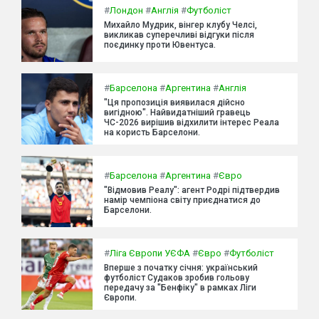
#
Лондон
#
Англія
#
Футболіст
Михайло Мудрик, вінгер клубу Челсі,
викликав суперечливі відгуки після
поєдинку проти Ювентуса.
#
Барселона
#
Аргентина
#
Англія
"Ця пропозиція виявилася дійсно
вигідною". Найвидатніший гравець
ЧС-2026 вирішив відхилити інтерес Реала
на користь Барселони.
#
Барселона
#
Аргентина
#
Євро
"Відмовив Реалу": агент Родрі підтвердив
намір чемпіона світу приєднатися до
Барселони.
#
Ліга Європи УЄФА
#
Євро
#
Футболіст
Вперше з початку січня: український
футболіст Судаков зробив гольову
передачу за "Бенфіку" в рамках Ліги
Європи.