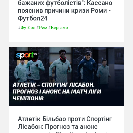
бажаних футболістів": Кассано
пояснив причини кризи Роми -
Футбол24
#
Футбол
#
Рим
#
Бергамо
Атлетік Більбао проти Спортінг
Лісабон: Прогноз та анонс