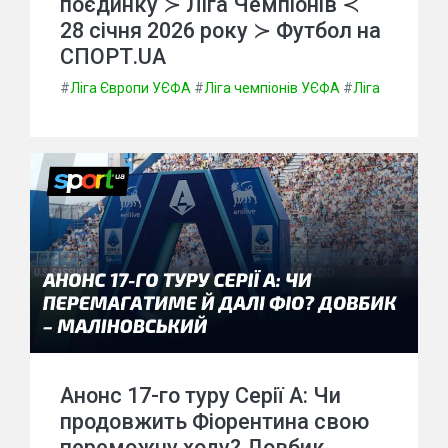
поєдинку ≻ Ліга Чемпіонів ≺
28 січня 2026 року ≻ Футбол на
СПОРТ.UA
#
Ліга Європи УЄФА
#
Ліга чемпіонів УЄФА
#
Ліга
Анонс 17-го туру Серії A: Чи
продовжить Фіорентина свою
переможну ходу? Довбик