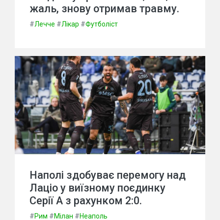
жаль, знову отримав травму.
#
Лечче
#
Лікар
#
Футболіст
Наполі здобуває перемогу над
Лаціо у виїзному поєдинку
Серії А з рахунком 2:0.
#
Рим
#
Мілан
#
Неаполь