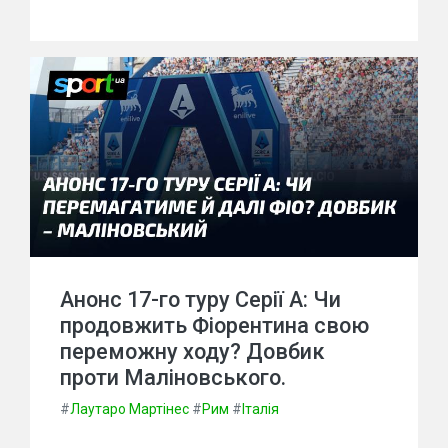
Анонс 17-го туру Серії A: Чи
продовжить Фіорентина свою
переможну ходу? Довбик
проти Маліновського.
#
Лаутаро Мартінес
#
Рим
#
Італія