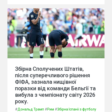
Збірна Сполучених Штатів,
після суперечливого рішення
ФІФА, зазнала нищівної
поразки від команди Бельгії та
вибула з чемпіонату світу 2026
року.
#
Дональд Трамп
#
Рим
#
Збірна Іспанії з футболу