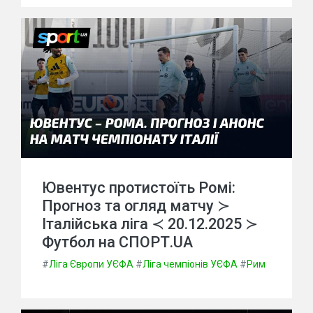
Ювентус протистоїть Ромі:
Прогноз та огляд матчу ≻
Італійська ліга ≺ 20.12.2025 ≻
Футбол на СПОРТ.UA
#
Ліга Європи УЄФА
#
Ліга чемпіонів УЄФА
#
Рим