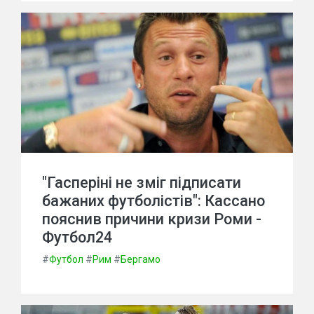
"Гасперіні не зміг підписати
бажаних футболістів": Кассано
пояснив причини кризи Роми -
Футбол24
#
Футбол
#
Рим
#
Бергамо