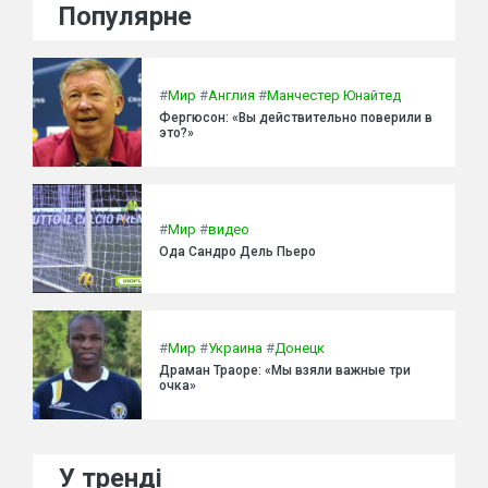
Популярне
#
Мир
#
Англия
#
Манчестер Юнайтед
Фергюсон: «Вы действительно поверили в
это?»
#
Мир
#
видео
Ода Сандро Дель Пьеро
#
Мир
#
Украина
#
Донецк
Драман Траоре: «Мы взяли важные три
очка»
У тренді