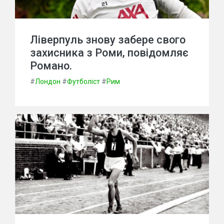
Ліверпуль знову забере свого
захисника з Роми, повідомляє
Романо.
#
Лондон
#
Футболіст
#
Рим