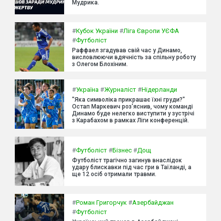
Мудрика.
#
Кубок України
#
Ліга Європи УЄФА
#
Футболіст
Раффаел згадував свій час у Динамо,
висловлюючи вдячність за спільну роботу
з Олегом Блохіним.
#
Україна
#
Журналіст
#
Нідерланди
"Яка символіка прикрашає їхні груди?"
Остап Маркевич роз'яснив, чому команді
Динамо буде нелегко виступити у зустрічі
з Карабахом в рамках Ліги конференцій.
#
Футболіст
#
Бізнес
#
Дощ
Футболіст трагічно загинув внаслідок
удару блискавки під час гри в Таїланді, а
ще 12 осіб отримали травми.
#
Роман Григорчук
#
Азербайджан
#
Футболіст