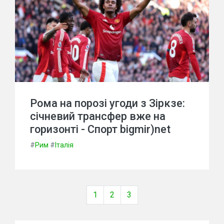
Рома на порозі угоди з Зіркзе:
січневий трансфер вже на
горизонті - Спорт bigmir)net
#
Рим
#
Італія
1
2
3