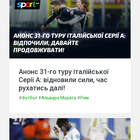
Анонс 31-го туру італійської
Серії А: відновили сили, час
рухатись далі!
#
Футбол
#
Альваро Мората
#
Рим