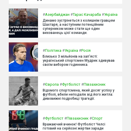
#
Азербайджан
#
Тарас Качараба
#
Україна
Динамо зустрінеться з колишнім гравцем
Шахтаря, а наступним потенційним
суперником може стати ще один
вихованець цієї команди.
#
Політика
#
Україна
#
Росія
Близько 3 мільйонів на зап'ясті:
український спортсмен Мудрик здивував
своїм вибором годинника.
#
Європа
#
Футболіст
#
Півзахисник
Відомого спортсмена, який досяг успіху у
футболі, вбили неподалік від його житла:
дивовижні подробиці трагедії.
#
Футболіст
#
Півзахисник
#
Спорт
Вражаючий вчинок! Футболіст Челсі
готовий на серйозні жертви заради