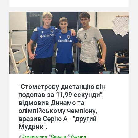
"Стометрову дистанцію він
подолав за 11,99 секунди":
відмовив Динамо та
олімпійському чемпіону,
вразив Серію А - "другий
Мудрик".
#
Сандерленд
#
Європа
#
Україна