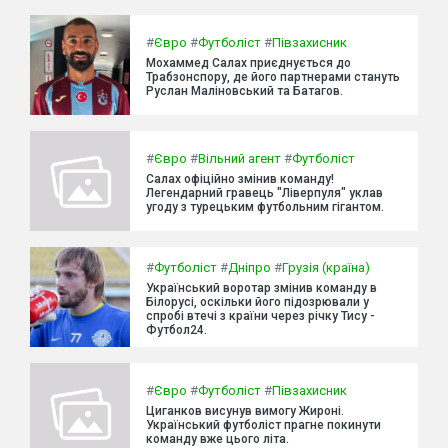
#
Євро
#
Футболіст
#
Півзахисник
Мохаммед Салах приєднується до
Трабзонспору, де його партнерами стануть
Руслан Маліновський та Батагов.
#
Євро
#
Вільний агент
#
Футболіст
Салах офіційно змінив команду!
Легендарний гравець "Ліверпуля" уклав
угоду з турецьким футбольним гігантом.
#
Футболіст
#
Дніпро
#
Грузія (країна)
Український воротар змінив команду в
Білорусі, оскільки його підозрювали у
спробі втечі з країни через річку Тису -
Футбол24.
#
Євро
#
Футболіст
#
Півзахисник
Циганков висунув вимогу Жироні.
Український футболіст прагне покинути
команду вже цього літа.