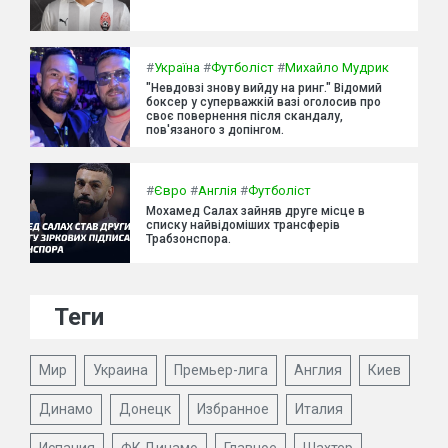
#
Україна
#
Футболіст
#
Михайло Мудрик
"Невдовзі знову вийду на ринг." Відомий
боксер у суперважкій вазі оголосив про
своє повернення після скандалу,
пов'язаного з допінгом.
#
Євро
#
Англія
#
Футболіст
Мохамед Салах зайняв друге місце в
списку найвідоміших трансферів
Трабзонспора.
Теги
Мир
Украина
Премьер-лига
Англия
Киев
Динамо
Донецк
Избранное
Италия