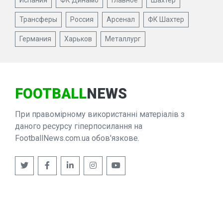
Испания
ФК Динамо
Главное
Шахтер
Трансферы
Россия
Арсенал
ФК Шахтер
Германия
Харьков
Металлург
FOOTBALL
NEWS
При правомірному використанні матеріалів з
даного ресурсу гіперпосилання на
FootballNews.com.ua обов'язкове.