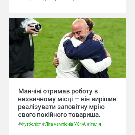
Манчіні отримав роботу в
незвичному місці — він вирішив
реалізувати заповітну мрію
свого покійного товариша.
#
Футболіст
#
Ліга чемпіонів УЄФА
#
Італія