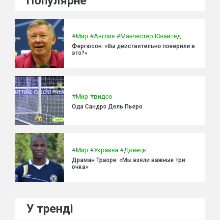
Популярне
#
Мир
#
Англия
#
Манчестер Юнайтед
Фергюсон: «Вы действительно поверили в
это?»
#
Мир
#
видео
Ода Сандро Дель Пьеро
#
Мир
#
Украина
#
Донецк
Драман Траоре: «Мы взяли важные три
очка»
У тренді