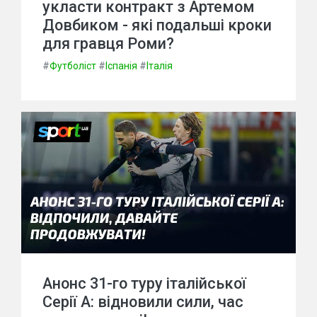
укласти контракт з Артемом
Довбиком - які подальші кроки
для гравця Роми?
#
Футболіст
#
Іспанія
#
Італія
Анонс 31-го туру італійської
Серії А: відновили сили, час