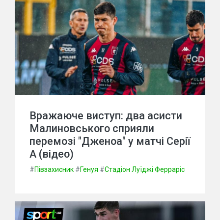
Вражаюче виступ: два асисти
Малиновського сприяли
перемозі "Дженоа" у матчі Серії
А (відео)
#
Півзахисник
#
Генуя
#
Стадіон Луїджі Ферраріс