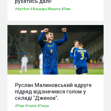
рухатись далі!
#
Футбол
#
Альваро Мората
#
Рим
Руслан Малиновський вдруге
підряд відзначився голом у
складі "Дженоа".
#
Рим
#
Італія
#
Генуя