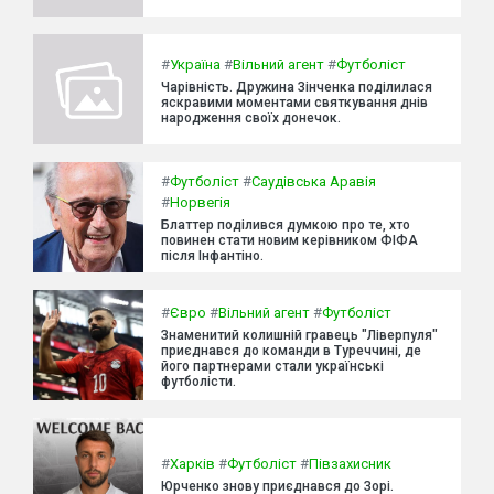
#
Україна
#
Вільний агент
#
Футболіст
Чарівність. Дружина Зінченка поділилася
яскравими моментами святкування днів
народження своїх донечок.
#
Футболіст
#
Саудівська Аравія
#
Норвегія
Блаттер поділився думкою про те, хто
повинен стати новим керівником ФІФА
після Інфантіно.
#
Євро
#
Вільний агент
#
Футболіст
Знаменитий колишній гравець "Ліверпуля"
приєднався до команди в Туреччині, де
його партнерами стали українські
футболісти.
#
Харків
#
Футболіст
#
Півзахисник
Юрченко знову приєднався до Зорі.