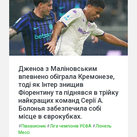
Дженоа з Маліновським
впевнено обіграла Кремонезе,
тоді як Інтер знищив
Фіорентину та піднявся в трійку
найкращих команд Серії А.
Болонья забезпечила собі
місце в єврокубках.
#
Півзахисник
#
Ліга чемпіонів УЄФА
#
Ліонель
Мессі