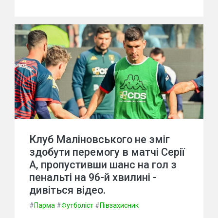
Клуб Маліновського не зміг
здобути перемогу в матчі Серії
А, пропустивши шанс на гол з
пенальті на 96-й хвилині -
дивіться відео.
#
Парма
#
Футболіст
#
Півзахисник