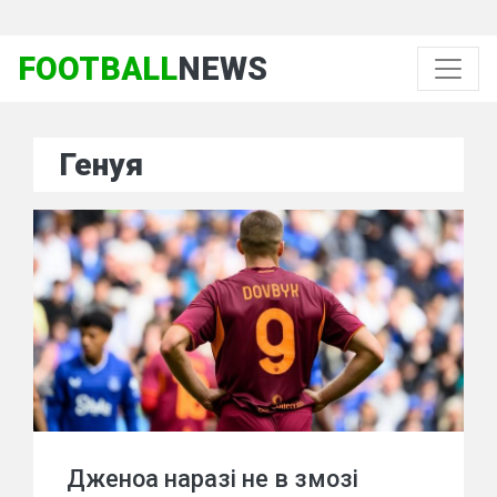
FOOTBALL
NEWS
Генуя
Дженоа наразі не в змозі