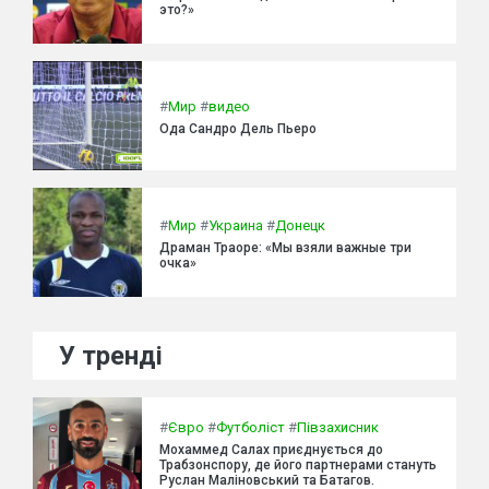
это?»
#
Мир
#
видео
Ода Сандро Дель Пьеро
#
Мир
#
Украина
#
Донецк
Драман Траоре: «Мы взяли важные три
очка»
У тренді
#
Євро
#
Футболіст
#
Півзахисник
Мохаммед Салах приєднується до
Трабзонспору, де його партнерами стануть
Руслан Маліновський та Батагов.