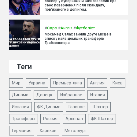
боксер у суперважкій вазі оголосив про
своє повернення після скандалу,
пов'язаного з допінгом.
#
Євро
#
Англія
#
Футболіст
Мохамед Салах зайняв друге місце в
списку найвідоміших трансферів
Трабзонспора.
Теги
Мир
Украина
Премьер-лига
Англия
Киев
Динамо
Донецк
Избранное
Италия
Испания
ФК Динамо
Главное
Шахтер
Трансферы
Россия
Арсенал
ФК Шахтер
Германия
Харьков
Металлург