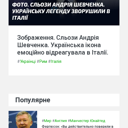
Зображення. Сльози Андрія
Шевченка. Українська ікона
емоційно відреагувала в Італії.
#
Українці
#
Рим
#
Італія
Популярне
#
Мир
#
Англия
#
Манчестер Юнайтед
Фергюсон: «Вы действительно поверили в