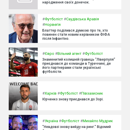
народження своїх донечок.
#
Футболіст
#
Саудівська Аравія
#
Норвегія
Блаттер поділився думкою про те, хто
повинен стати новим керівником ФІФА
після Інфантіно.
#
Євро
#
Вільний агент
#
Футболіст
Знаменитий колишній гравець "Ліверпуля"
приєднався до команди в Туреччині, де
його партнерами стали українські
футболісти.
#
Харків
#
Футболіст
#
Півзахисник
Юрченко знову приєднався до Зорі.
#
Україна
#
Футболіст
#
Михайло Мудрик
"Невдовзі знову вийду на ринг." Відомий