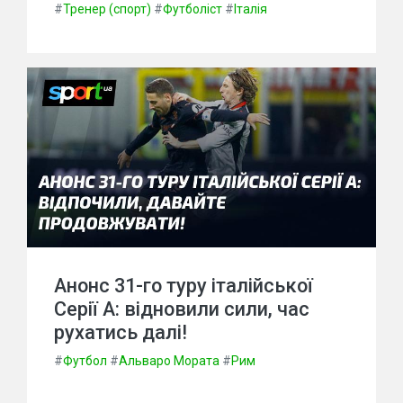
#
Тренер (спорт)
#
Футболіст
#
Італія
Анонс 31-го туру італійської
Серії А: відновили сили, час
рухатись далі!
#
Футбол
#
Альваро Мората
#
Рим