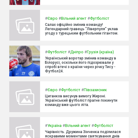
#
Євро
#
Вільний агент
#
Футболіст
Салах офіційно змінив команду!
Легендарний гравець "Ліверпуля" уклав
угоду з турецьким футбольним гігантом.
#
Футболіст
#
Дніпро
#
Грузія (країна)
Український воротар змінив команду в
Білорусі, оскільки його підозрювали у
спробі втечі з країни через річку Тису -
Футбол24.
#
Євро
#
Футболіст
#
Півзахисник
Циганков висунув вимогу Жироні.
Український футболіст прагне покинути
команду вже цього літа.
#
Україна
#
Вільний агент
#
Футболіст
Чарівність. Дружина Зінченка поділилася
яскравими моментами святкування днів