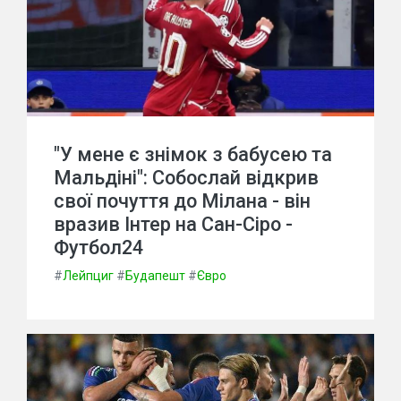
"У мене є знімок з бабусею та
Мальдіні": Собослай відкрив
свої почуття до Мілана - він
вразив Інтер на Сан-Сіро -
Футбол24
#
Лейпциг
#
Будапешт
#
Євро