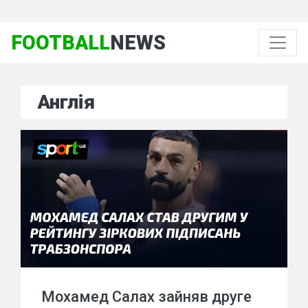
FOOTBALL
NEWS
Англія
Мохамед Салах зайняв друге