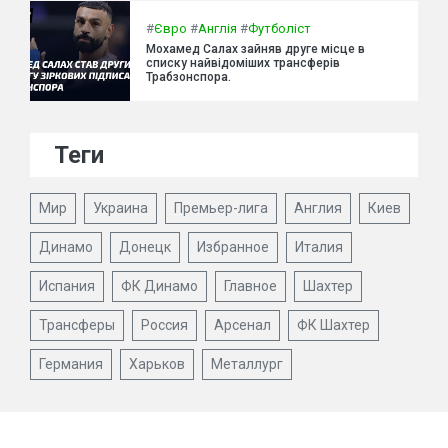
#
Євро
#
Англія
#
Футболіст
Мохамед Салах зайняв друге місце в
списку найвідоміших трансферів
Трабзонспора.
Теги
Мир
Украина
Премьер-лига
Англия
Киев
Динамо
Донецк
Избранное
Италия
Испания
ФК Динамо
Главное
Шахтер
Трансферы
Россия
Арсенал
ФК Шахтер
Германия
Харьков
Металлург