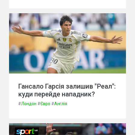
Гансало Гарсія залишив "Реал":
куди перейде нападник?
#
Лондон
#
Євро
#
Англія