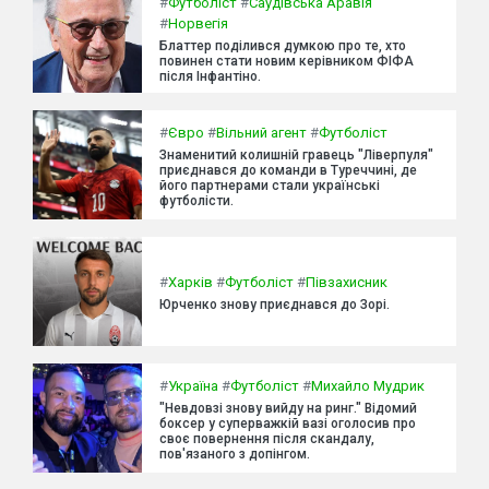
#
Футболіст
#
Саудівська Аравія
#
Норвегія
Блаттер поділився думкою про те, хто
повинен стати новим керівником ФІФА
після Інфантіно.
#
Євро
#
Вільний агент
#
Футболіст
Знаменитий колишній гравець "Ліверпуля"
приєднався до команди в Туреччині, де
його партнерами стали українські
футболісти.
#
Харків
#
Футболіст
#
Півзахисник
Юрченко знову приєднався до Зорі.
#
Україна
#
Футболіст
#
Михайло Мудрик
"Невдовзі знову вийду на ринг." Відомий
боксер у суперважкій вазі оголосив про
своє повернення після скандалу,
пов'язаного з допінгом.