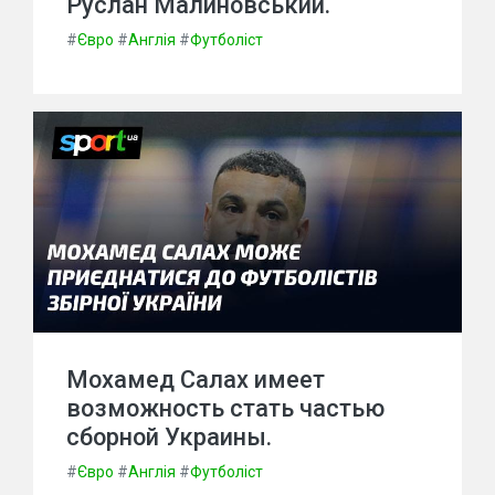
Руслан Малиновський.
#
Євро
#
Англія
#
Футболіст
Мохамед Салах имеет
возможность стать частью
сборной Украины.
#
Євро
#
Англія
#
Футболіст