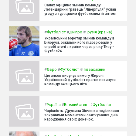
Салах офіційно змінив команду!
Легендарний гравець "Ліверпуля" уклав
угоду з турецьким футбольним гігантом.
#
Футболіст
#
Дніпро
#
Грузія (країна)
Український воротар змінив команду в
Білорусі, оскільки його підозрювали у
спробі втечі з країни через річку Тису -
Футбол24.
#
Євро
#
Футболіст
#
Півзахисник
Циганков висунув вимогу Жироні.
Український футболіст прагне покинути
команду вже цього літа.
#
Україна
#
Вільний агент
#
Футболіст
Чарівність. Дружина Зінченка поділилася
яскравими моментами святкування днів
народження своїх донечок.