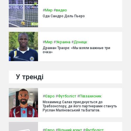
#
Мир
#
видео
Ода Сандро Дель Пьеро
#
Мир
#
Украина
#
Донецк
Драман Траоре: «Мы взяли важные три
очка»
У тренді
#
Євро
#
Футболіст
#
Півзахисник
Мохаммед Салах приєднується до
Трабзонспору, де його партнерами стануть
Руслан Маліновський та Батагов.
#
Євро
#
Вільний агент
#
Футболіст