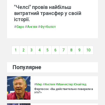
"Челсі" провів найбільш
витратний трансфер у своїй
історії.
#
Євро
#
Англія
#
Футболіст
1
2
3
4
5
6
7
8
9
10
Популярне
#
Мир
#
Англия
#
Манчестер Юнайтед
Фергюсон: «Вы действительно поверили в
это?»