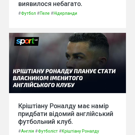
виявилося небагато.
#
Футбол
#
Пеле
#
Нідерланди
Кріштіану Роналду має намір
придбати відомий англійський
футбольний клуб.
#
Англія
#
Футболіст
#
Кріштіану Роналду