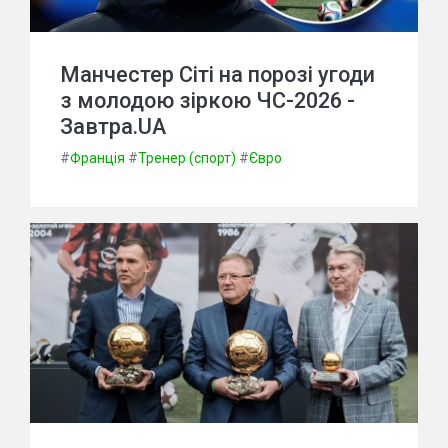
Манчестер Сіті на порозі угоди
з молодою зіркою ЧС-2026 -
Завтра.UA
#
Франція
#
Тренер (спорт)
#
Євро