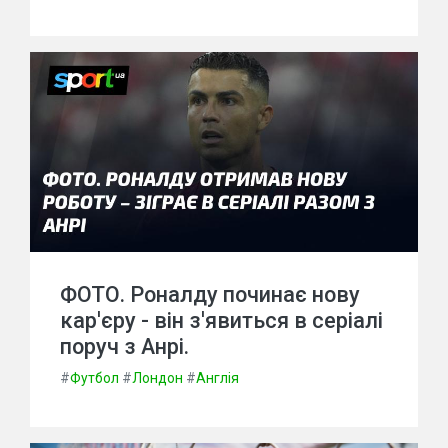
ФОТО. Роналду починає нову
кар'єру - він з'явиться в серіалі
поруч з Анрі.
#
Футбол
#
Лондон
#
Англія