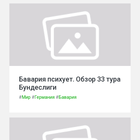
Бавария психует. Обзор 33 тура
Бундеслиги
#
Мир
#
Германия
#
Бавария