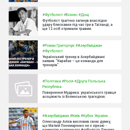
#
Футболіст
#
Бізнес
#
Дощ
Футболіст трагічно загинув внаслідок
удару блискавки під час гри в Таїланді, а
ще 12 осіб отримали травми.
#
Роман Григорчук
#
Азербайджан
#
Футболіст
Український тренер в Азербайджані
заявив: "Карабах – це команда для
тренерів".
#
Політика
#
Росія
#
Друга Польська
Республіка
Повернення Мудрика: українського гравця
асоціюють із Волинською трагедією.
#
Азербайджан
#
Київ
#
Кубок України
Олександр Алієв висловив свою думку,
що Матвій Пономаренко не є зіркою -
коментар колишнього футболіста Динамо.