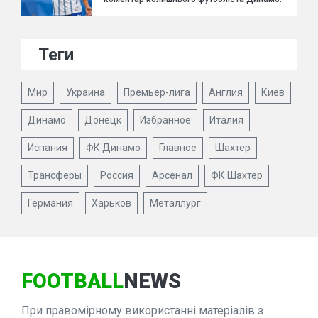
Теги
Мир
Украина
Премьер-лига
Англия
Киев
Динамо
Донецк
Избранное
Италия
Испания
ФК Динамо
Главное
Шахтер
Трансферы
Россия
Арсенал
ФК Шахтер
Германия
Харьков
Металлург
FOOTBALL
NEWS
При правомірному використанні матеріалів з