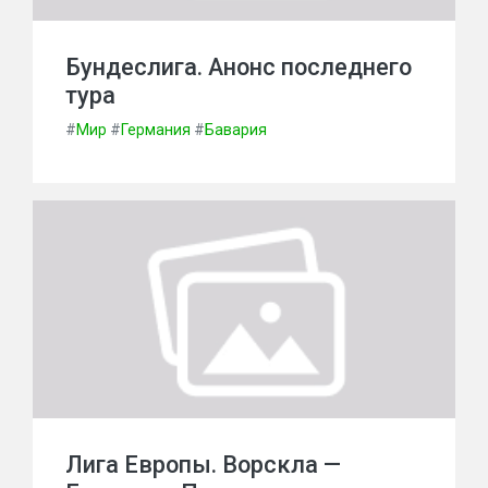
Бундеслига. Анонс последнего
тура
#
Мир
#
Германия
#
Бавария
Лига Европы. Ворскла —