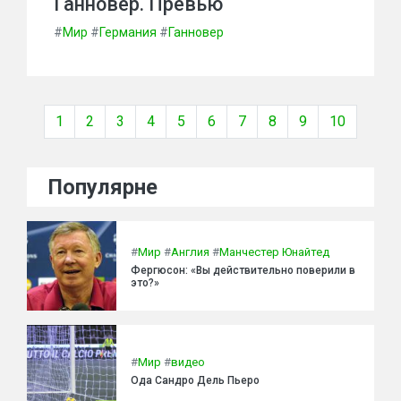
Ганновер. Превью
#
Мир
#
Германия
#
Ганновер
1
2
3
4
5
6
7
8
9
10
Популярне
#
Мир
#
Англия
#
Манчестер Юнайтед
Фергюсон: «Вы действительно поверили в
это?»
#
Мир
#
видео
Ода Сандро Дель Пьеро