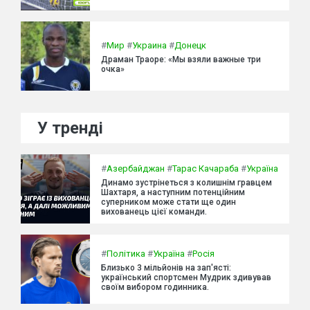
#
Мир
#
Украина
#
Донецк
Драман Траоре: «Мы взяли важные три
очка»
У тренді
#
Азербайджан
#
Тарас Качараба
#
Україна
Динамо зустрінеться з колишнім гравцем
Шахтаря, а наступним потенційним
суперником може стати ще один
вихованець цієї команди.
#
Політика
#
Україна
#
Росія
Близько 3 мільйонів на зап'ясті:
український спортсмен Мудрик здивував
своїм вибором годинника.