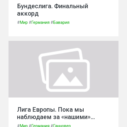
Бундеслига. Финальный
аккорд
#
Мир
#
Германия
#
Бавария
Лига Европы. Пока мы
наблюдаем за «нашими»…
#
Мир
#
Германия
#
Ганновер