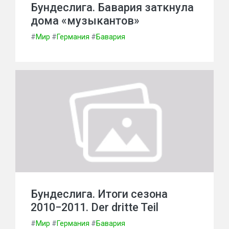
Бундеслига. Бавария заткнула
дома «музыкантов»
#
Мир
#
Германия
#
Бавария
Бундеслига. Итоги сезона
2010−2011. Der dritte Teil
#
Мир
#
Германия
#
Бавария