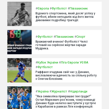
#
Європа
#
Футболіст
#
Півзахисник
Відомого спортсмена, який досяг успіху у
футболі, вбили неподалік від його житла:
дивовижні подробиці трагедії.
#
Футболіст
#
Півзахисник
#
Спорт
Вражаючий вчинок! Футболіст Челсі
готовий на серйозні жертви заради
Мудрика.
#
Кубок України
#
Ліга Європи УЄФА
#
Футболіст
Раффаел згадував свій час у Динамо,
висловлюючи вдячність за спільну роботу
з Олегом Блохіним.
#
Україна
#
Журналіст
#
Нідерланди
"Яка символіка прикрашає їхні груди?"
Остап Маркевич роз'яснив, чому команді
Динамо буде нелегко виступити у зустрічі
з Карабахом в рамках Ліги конференцій.