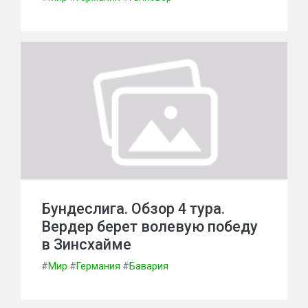
Бундеслига. Обзор 4 тура.
Вердер берет волевую победу
в Зинсхайме
#
Мир
#
Германия
#
Бавария