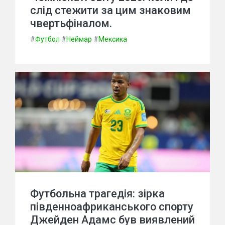
слід стежити за цим знаковим
чвертьфіналом.
#
Футбол
#
Неймар
#
Мексика
Футбольна трагедія: зірка
південноафриканського спорту
Джейден Адамс був виявлений