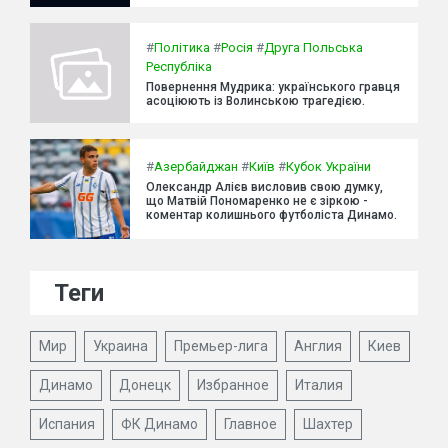
#
Політика
#
Росія
#
Друга Польська
Республіка
Повернення Мудрика: українського гравця
асоціюють із Волинською трагедією.
#
Азербайджан
#
Київ
#
Кубок України
Олександр Алієв висловив свою думку,
що Матвій Пономаренко не є зіркою -
коментар колишнього футболіста Динамо.
Теги
Мир
Украина
Премьер-лига
Англия
Киев
Динамо
Донецк
Избранное
Италия
Испания
ФК Динамо
Главное
Шахтер