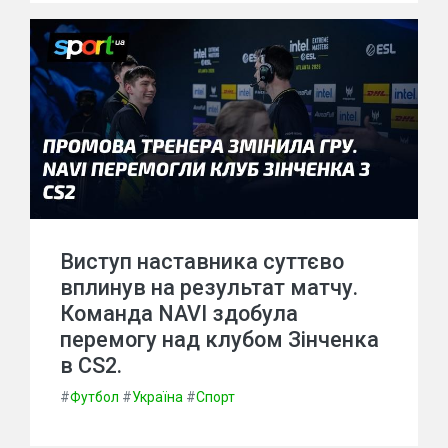
Виступ наставника суттєво
вплинув на результат матчу.
Команда NAVI здобула
перемогу над клубом Зінченка
в CS2.
#
Футбол
#
Україна
#
Спорт