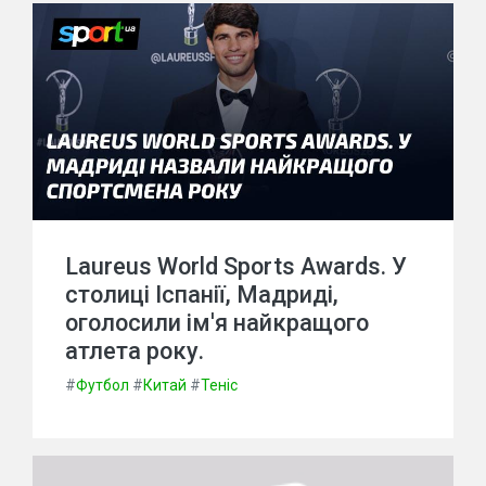
Laureus World Sports Awards. У
столиці Іспанії, Мадриді,
оголосили ім'я найкращого
атлета року.
#
Футбол
#
Китай
#
Теніс