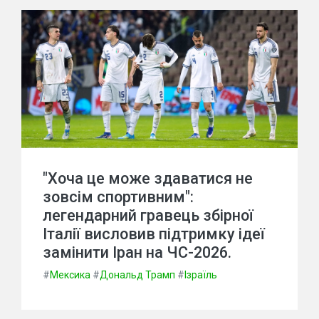
"Хоча це може здаватися не
зовсім спортивним":
легендарний гравець збірної
Італії висловив підтримку ідеї
замінити Іран на ЧС-2026.
#
Мексика
#
Дональд Трамп
#
Ізраїль