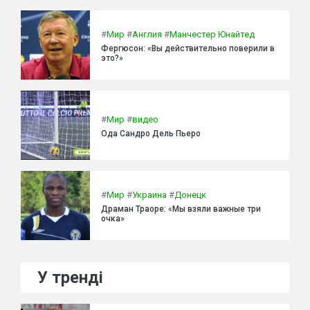
#
Мир
#
Англия
#
Манчестер Юнайтед
Фергюсон: «Вы действительно поверили в
это?»
#
Мир
#
видео
Ода Сандро Дель Пьеро
#
Мир
#
Украина
#
Донецк
Драман Траоре: «Мы взяли важные три
очка»
У тренді