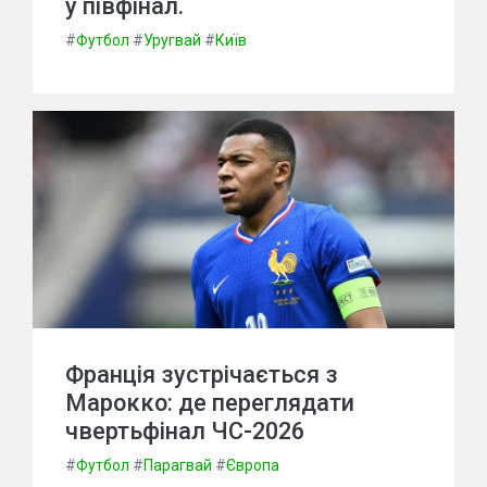
у півфінал.
#
Футбол
#
Уругвай
#
Київ
Франція зустрічається з
Марокко: де переглядати
чвертьфінал ЧС-2026
#
Футбол
#
Парагвай
#
Європа