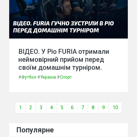
ВІДЕО. У Ріо FURIA отримали
неймовірний прийом перед
своїм домашнім турніром.
#
Футбол
#
Україна
#
Спорт
1
2
3
4
5
6
7
8
9
10
Популярне