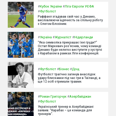
#
Кубок України
#
Ліга Європи УЄФА
#
Футболіст
Раффаел згадував свій час у Динамо,
висловлюючи вдячність за спільну роботу
з Олегом Блохіним.
#
Україна
#
Журналіст
#
Нідерланди
"Яка символіка прикрашає їхні груди?"
Остап Маркевич роз'яснив, чому команді
Динамо буде нелегко виступити у зустрічі
з Карабахом в рамках Ліги конференцій.
#
Футболіст
#
Бізнес
#
Дощ
Футболіст трагічно загинув внаслідок
удару блискавки під час гри в Таїланді, а
ще 12 осіб отримали травми.
#
Роман Григорчук
#
Азербайджан
#
Футболіст
Український тренер в Азербайджані
заявив: "Карабах – це команда для
тренерів".