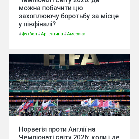
можна побачити цю
захоплюючу боротьбу за місце
у півфіналі?
#
Футбол
#
Аргентина
#
Америка
Норвегія проти Англії на
Чемпіонаті світу 2026: коли і де