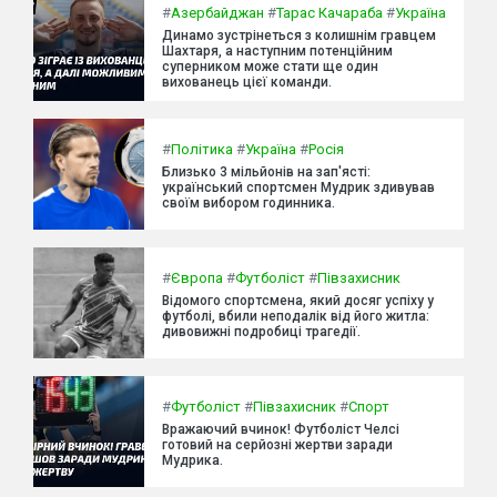
#
Азербайджан
#
Тарас Качараба
#
Україна
Динамо зустрінеться з колишнім гравцем
Шахтаря, а наступним потенційним
суперником може стати ще один
вихованець цієї команди.
#
Політика
#
Україна
#
Росія
Близько 3 мільйонів на зап'ясті:
український спортсмен Мудрик здивував
своїм вибором годинника.
#
Європа
#
Футболіст
#
Півзахисник
Відомого спортсмена, який досяг успіху у
футболі, вбили неподалік від його житла:
дивовижні подробиці трагедії.
#
Футболіст
#
Півзахисник
#
Спорт
Вражаючий вчинок! Футболіст Челсі
готовий на серйозні жертви заради
Мудрика.