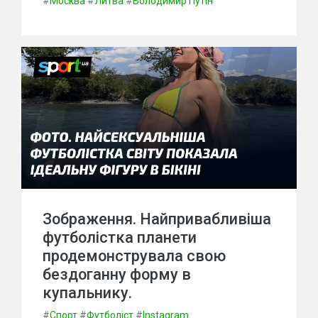
#
Москва
#
Литва
#
Володимир Путін
Зображення. Найпривабливіша
футболістка планети
продемонструвала свою
бездоганну форму в
купальнику.
#
Спорт
#
Футболіст
#
Instagram