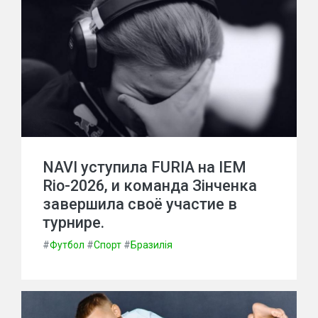
NAVI уступила FURIA на IEM
Rio-2026, и команда Зінченка
завершила своё участие в
турнире.
#
Футбол
#
Спорт
#
Бразилія