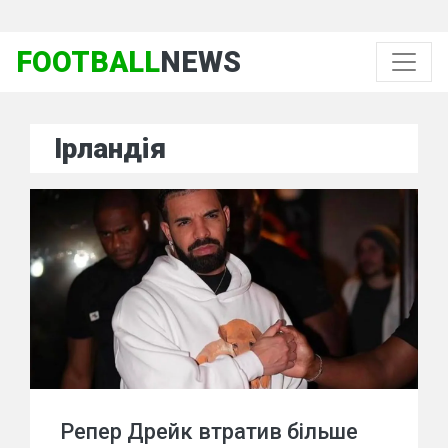
FOOTBALL
NEWS
Ірландія
Репер Дрейк втратив більше