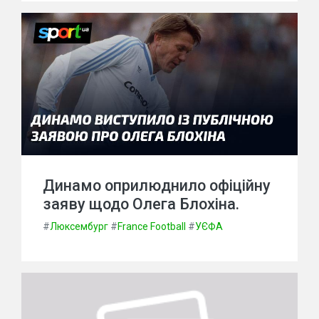
Динамо оприлюднило офіційну
заяву щодо Олега Блохіна.
#
Люксембург
#
France Football
#
УЄФА