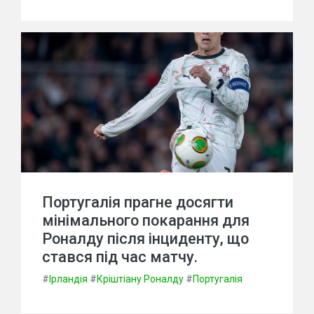
Португалія прагне досягти
мінімального покарання для
Роналду після інциденту, що
стався під час матчу.
#
Ірландія
#
Кріштіану Роналду
#
Португалія