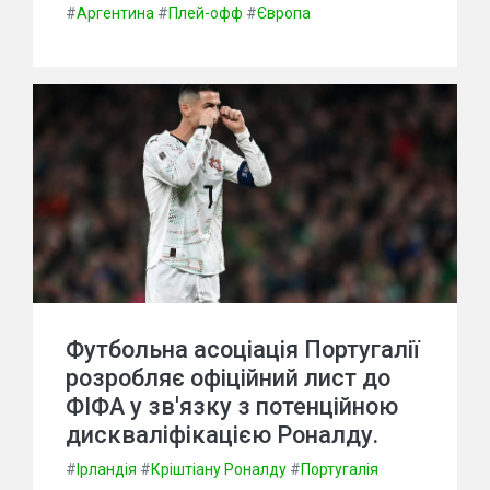
#
Аргентина
#
Плей-офф
#
Європа
Футбольна асоціація Португалії
розробляє офіційний лист до
ФІФА у зв'язку з потенційною
дискваліфікацією Роналду.
#
Ірландія
#
Кріштіану Роналду
#
Португалія