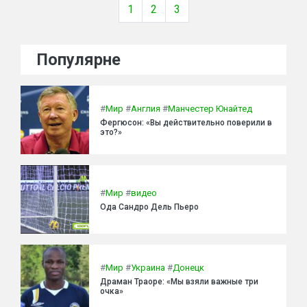
1
2
3
Популярне
#
Мир
#
Англия
#
Манчестер Юнайтед
Фергюсон: «Вы действительно поверили в
это?»
#
Мир
#
видео
Ода Сандро Дель Пьеро
#
Мир
#
Украина
#
Донецк
Драман Траоре: «Мы взяли важные три
очка»