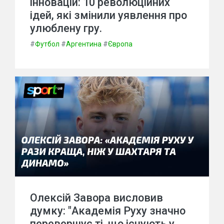
інновацій: 10 революційних
ідей, які змінили уявлення про
улюблену гру.
#
Футбол
#
Аргентина
#
Європа
Олексій Завора висловив
думку: "Академія Руху значно
перевершує ті, що існують у