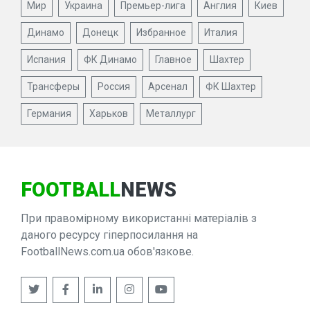
Мир
Украина
Премьер-лига
Англия
Киев
Динамо
Донецк
Избранное
Италия
Испания
ФК Динамо
Главное
Шахтер
Трансферы
Россия
Арсенал
ФК Шахтер
Германия
Харьков
Металлург
FOOTBALL
NEWS
При правомірному використанні матеріалів з
даного ресурсу гіперпосилання на
FootballNews.com.ua обов'язкове.