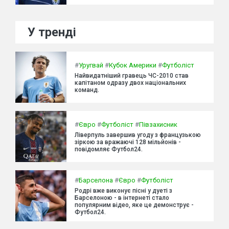
У тренді
#
Уругвай
#
Кубок Америки
#
Футболіст
Найвидатніший гравець ЧС-2010 став
капітаном одразу двох національних
команд.
#
Євро
#
Футболіст
#
Півзахисник
Ліверпуль завершив угоду з французькою
зіркою за вражаючі 128 мільйонів -
повідомляє Футбол24.
#
Барселона
#
Євро
#
Футболіст
Родрі вже виконує пісні у дуеті з
Барселоною - в інтернеті стало
популярним відео, яке це демонструє -
Футбол24.