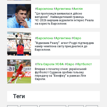
#
Барселона
#
Аргентина
#
Англія
"Ця пропозиція виявилася дійсно
вигідною". Найвидатніший гравець
ЧС-2026 вирішив відхилити інтерес Реала
на користь Барселони.
#
Барселона
#
Аргентина
#
Євро
"Відмовив Реалу": агент Родрі підтвердив
намір чемпіона світу приєднатися до
Барселони.
#
Ліга Європи УЄФА
#
Євро
#
Футболіст
Вперше з початку січня: український
футболіст Судаков зробив гольову
передачу за "Бенфіку" в рамках Ліги
Європи.
Теги