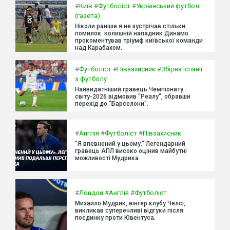
#
Київ
#
Футболіст
#
Український футбол
(газета)
Ніколи раніше я не зустрічав стільки
помилок: колишній нападник Динамо
прокоментував тріумф київської команди
над Карабахом.
#
Футболіст
#
Півзахисник
#
Збірна Іспанії
з футболу
Найвидатніший гравець Чемпіонату
світу-2026 відмовив "Реалу", обравши
перехід до "Барселони".
#
Англія
#
Футболіст
#
Півзахисник
"Я впевнений у цьому." Легендарний
гравець АПЛ високо оцінив майбутні
можливості Мудрика.
#
Лондон
#
Англія
#
Футболіст
Михайло Мудрик, вінгер клубу Челсі,
викликав суперечливі відгуки після
поєдинку проти Ювентуса.