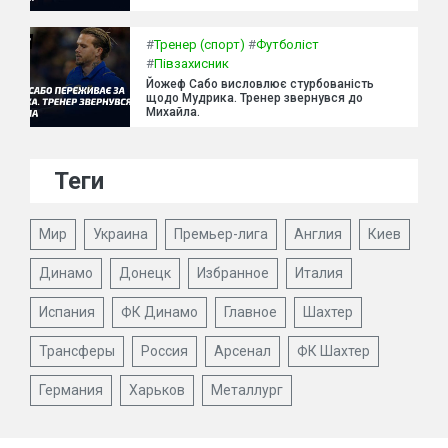
#
Тренер (спорт)
#
Футболіст
#
Півзахисник
Йожеф Сабо висловлює стурбованість
щодо Мудрика. Тренер звернувся до
Михайла.
Теги
Мир
Украина
Премьер-лига
Англия
Киев
Динамо
Донецк
Избранное
Италия
Испания
ФК Динамо
Главное
Шахтер
Трансферы
Россия
Арсенал
ФК Шахтер
Германия
Харьков
Металлург