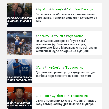
#
Футбол
#
Франція
#
Кріштіану Роналду
Сотні фанатів зібралися на чужу весільну
церемонію. Роналду виявився хитрішим за
всіх.
#
Аргентина
#
Англія
#
Футболіст
10 мільйонів доларів за "Руку Бога":
знамените футбольне взяття воріт,
оформлене Дієго Марадоною на світовому
чемпіонаті, буде продано на аукціоні.
#
Гана
#
Футболіст
#
Півзахисник
Динамо завершило угоду щодо переходу
хавбека перед початком сезону в УПЛ.
#
Лондон
#
Футболіст
#
Півзахисник
Один з провідних клубів в Україні знайшов
нову альтернативу для Вінісіуса Жуніора.