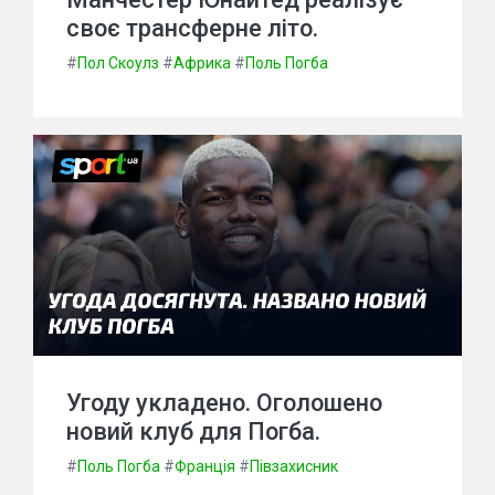
своє трансферне літо.
#
Пол Скоулз
#
Африка
#
Поль Погба
Угоду укладено. Оголошено
новий клуб для Погба.
#
Поль Погба
#
Франція
#
Півзахисник