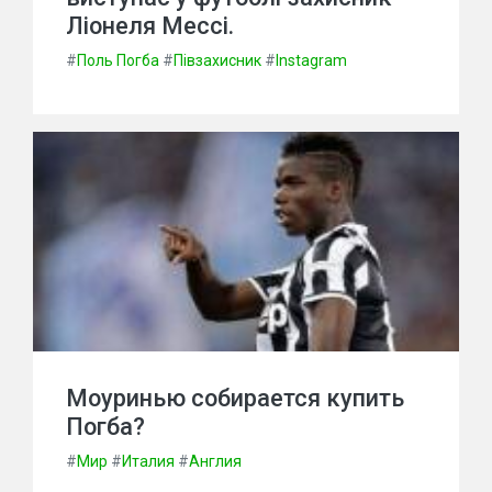
Ліонеля Мессі.
#
Поль Погба
#
Півзахисник
#
Instagram
Моуринью собирается купить
Погба?
#
Мир
#
Италия
#
Англия