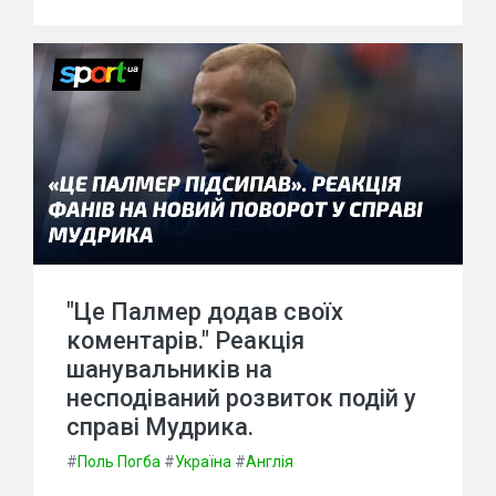
"Це Палмер додав своїх
коментарів." Реакція
шанувальників на
несподіваний розвиток подій у
справі Мудрика.
#
Поль Погба
#
Україна
#
Англія