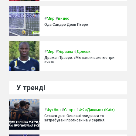
#
Мир
#
видео
Ода Сандро Дель Пьеро
#
Мир
#
Украина
#
Донецк
Драман Траоре: «Мы взяли важные три
очка»
У тренді
#
Футбол
#
Спорт
#
ФК «Динамо» (Київ)
Ставка дня: Основні поєдинки та
затребувані прогнози на 9 серпня.