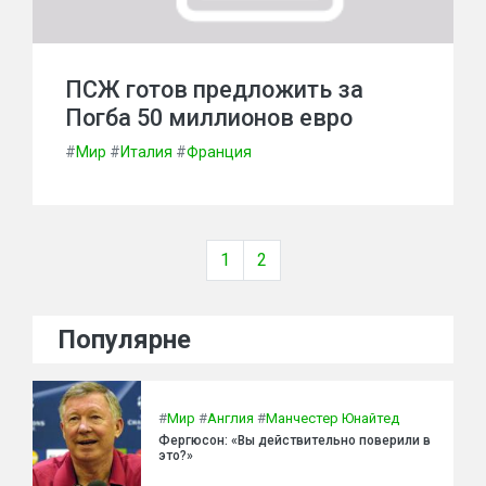
ПСЖ готов предложить за
Погба 50 миллионов евро
#
Мир
#
Италия
#
Франция
1
2
Популярне
#
Мир
#
Англия
#
Манчестер Юнайтед
Фергюсон: «Вы действительно поверили в
это?»