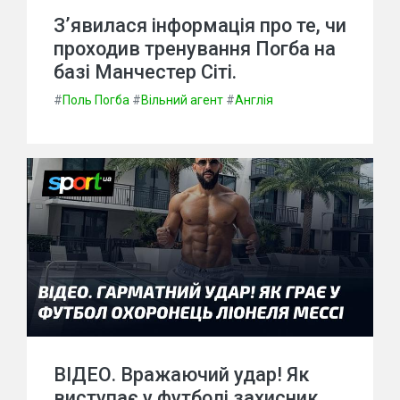
З’явилася інформація про те, чи
проходив тренування Погба на
базі Манчестер Сіті.
#
Поль Погба
#
Вільний агент
#
Англія
ВІДЕО. Вражаючий удар! Як
виступає у футболі захисник