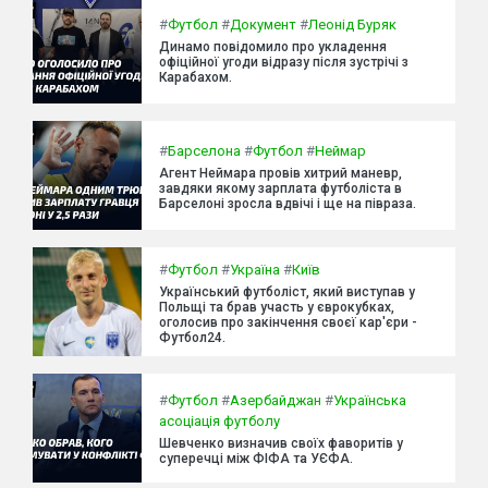
#
Футбол
#
Документ
#
Леонід Буряк
Динамо повідомило про укладення
офіційної угоди відразу після зустрічі з
Карабахом.
#
Барселона
#
Футбол
#
Неймар
Агент Неймара провів хитрий маневр,
завдяки якому зарплата футболіста в
Барселоні зросла вдвічі і ще на півраза.
#
Футбол
#
Україна
#
Київ
Український футболіст, який виступав у
Польщі та брав участь у єврокубках,
оголосив про закінчення своєї кар'єри -
Футбол24.
#
Футбол
#
Азербайджан
#
Українська
асоціація футболу
Шевченко визначив своїх фаворитів у
суперечці між ФІФА та УЄФА.