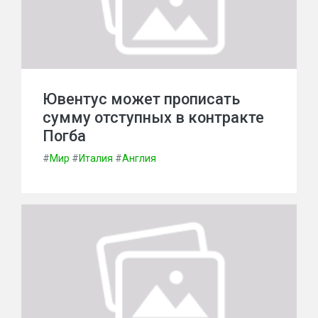
Ювентус может прописать
сумму отступных в контракте
Погба
#
Мир
#
Италия
#
Англия