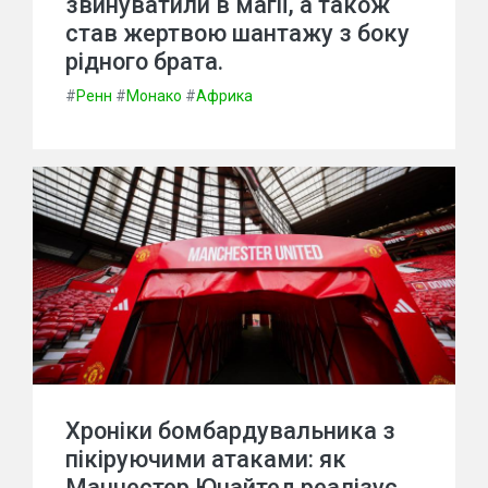
звинуватили в магії, а також
став жертвою шантажу з боку
рідного брата.
#
Ренн
#
Монако
#
Африка
Хроніки бомбардувальника з
пікіруючими атаками: як
Манчестер Юнайтед реалізує