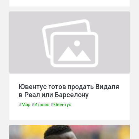
Ювентус готов продать Видаля
в Реал или Барселону
#
Мир
#
Италия
#
Ювентус