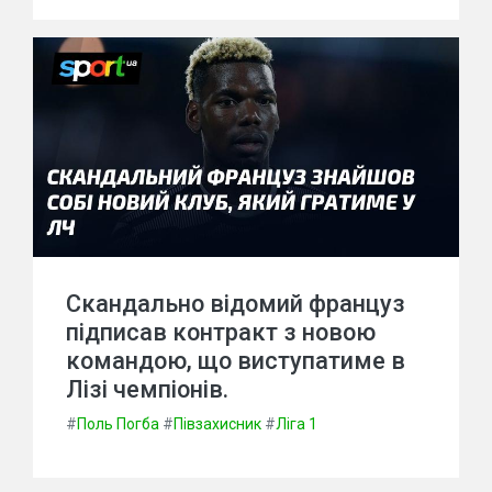
Скандально відомий француз
підписав контракт з новою
командою, що виступатиме в
Лізі чемпіонів.
#
Поль Погба
#
Півзахисник
#
Ліга 1