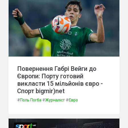
Повернення Габрі Вейги до
Європи: Порту готовий
викласти 15 мільйонів євро -
Спорт bigmir)net
#
Поль Погба
#
Журналіст
#
Євро