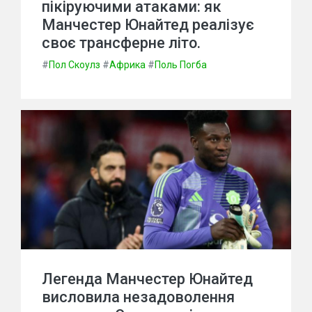
пікіруючими атаками: як
Манчестер Юнайтед реалізує
своє трансферне літо.
#
Пол Скоулз
#
Африка
#
Поль Погба
Легенда Манчестер Юнайтед
висловила незадоволення