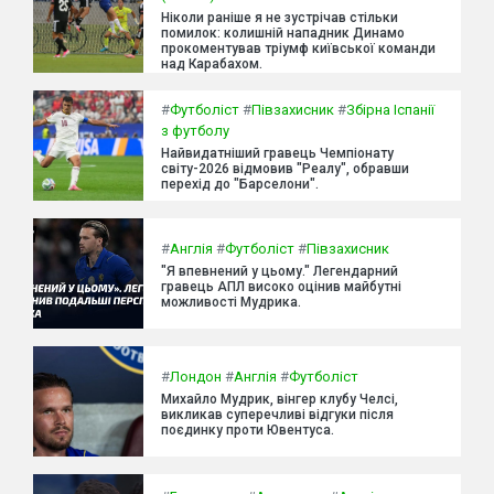
Ніколи раніше я не зустрічав стільки
помилок: колишній нападник Динамо
прокоментував тріумф київської команди
над Карабахом.
#
Футболіст
#
Півзахисник
#
Збірна Іспанії
з футболу
Найвидатніший гравець Чемпіонату
світу-2026 відмовив "Реалу", обравши
перехід до "Барселони".
#
Англія
#
Футболіст
#
Півзахисник
"Я впевнений у цьому." Легендарний
гравець АПЛ високо оцінив майбутні
можливості Мудрика.
#
Лондон
#
Англія
#
Футболіст
Михайло Мудрик, вінгер клубу Челсі,
викликав суперечливі відгуки після
поєдинку проти Ювентуса.