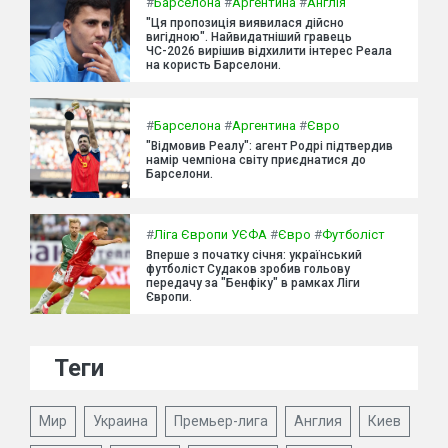
#
Барселона
#
Аргентина
#
Англія
"Ця пропозиція виявилася дійсно
вигідною". Найвидатніший гравець
ЧС-2026 вирішив відхилити інтерес Реала
на користь Барселони.
#
Барселона
#
Аргентина
#
Євро
"Відмовив Реалу": агент Родрі підтвердив
намір чемпіона світу приєднатися до
Барселони.
#
Ліга Європи УЄФА
#
Євро
#
Футболіст
Вперше з початку січня: український
футболіст Судаков зробив гольову
передачу за "Бенфіку" в рамках Ліги
Європи.
Теги
Мир
Украина
Премьер-лига
Англия
Киев