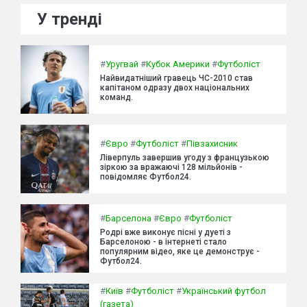
У тренді
#
Уругвай
#
Кубок Америки
#
Футболіст
Найвидатніший гравець ЧС-2010 став
капітаном одразу двох національних
команд.
#
Євро
#
Футболіст
#
Півзахисник
Ліверпуль завершив угоду з французькою
зіркою за вражаючі 128 мільйонів -
повідомляє Футбол24.
#
Барселона
#
Євро
#
Футболіст
Родрі вже виконує пісні у дуеті з
Барселоною - в інтернеті стало
популярним відео, яке це демонструє -
Футбол24.
#
Київ
#
Футболіст
#
Український футбол
(газета)