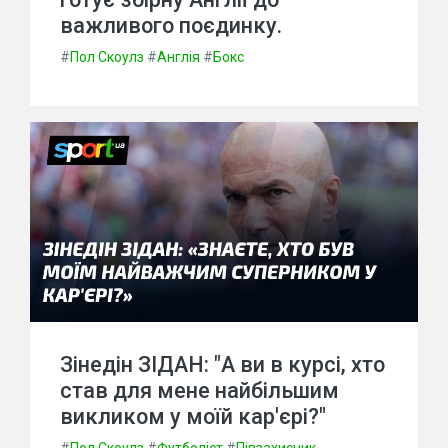
важливого поєдинку.
#
Пол Скоулз
#
Англія
#
Бокс
Зінедін ЗІДАН: "А ви в курсі, хто
став для мене найбільшим
викликом у моїй кар'єрі?"