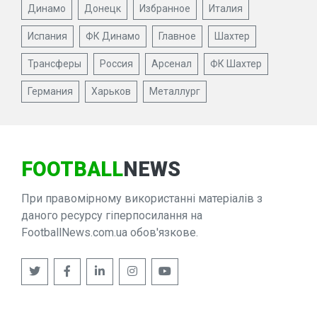
Динамо
Донецк
Избранное
Италия
Испания
ФК Динамо
Главное
Шахтер
Трансферы
Россия
Арсенал
ФК Шахтер
Германия
Харьков
Металлург
FOOTBALL
NEWS
При правомірному використанні матеріалів з
даного ресурсу гіперпосилання на
FootballNews.com.ua обов'язкове.