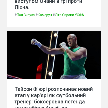
виступом Онани в грі проти
Ліона.
#
Пол Скоулз
#
Камерун
#
Ліга Європи УЄФА
Тайсон Ф'юрі розпочинає новий
етап у кар'єрі як футбольний
тренер: боксерська легенда
готує збірну Англії до