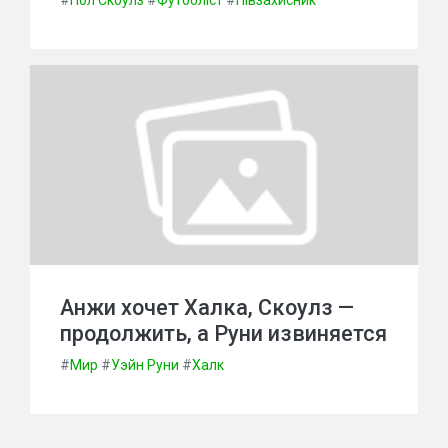
#
Пол Скоулз
#
Футболіст
#
Півзахисник
Анжи хочет Халка, Скоулз —
продолжить, а Руни извиняется
#
Мир
#
Уэйн Руни
#
Халк