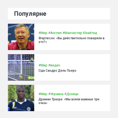
Популярне
#
Мир
#
Англия
#
Манчестер Юнайтед
Фергюсон: «Вы действительно поверили в
это?»
#
Мир
#
видео
Ода Сандро Дель Пьеро
#
Мир
#
Украина
#
Донецк
Драман Траоре: «Мы взяли важные три
очка»