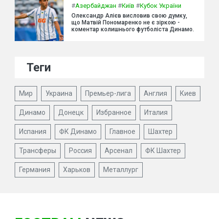
#
Азербайджан
#
Київ
#
Кубок України
Олександр Алієв висловив свою думку,
що Матвій Пономаренко не є зіркою -
коментар колишнього футболіста Динамо.
Теги
Мир
Украина
Премьер-лига
Англия
Киев
Динамо
Донецк
Избранное
Италия
Испания
ФК Динамо
Главное
Шахтер
Трансферы
Россия
Арсенал
ФК Шахтер
Германия
Харьков
Металлург