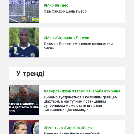
#
Мир
#
видео
Ода Сандро Дель Пьеро
#
Мир
#
Украина
#
Донецк
Драман Траоре: «Мы взяли важные три
очка»
У тренді
#
Азербайджан
#
Тарас Качараба
#
Україна
Динамо зустрінеться з колишнім гравцем
Шахтаря, а наступним потенційним
суперником може стати ще один
вихованець цієї команди.
#
Політика
#
Україна
#
Росія
Близько 3 мільйонів на зап'ясті: