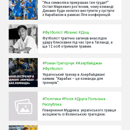
"Яка символіка прикрашає їхні груди?"
Остап Маркевич роз'яснив, чому команді
Динамо буде нелегко виступити у зустрічі
з Карабахом в рамках Ліги конференцій.
#
Футболіст
#
Бізнес
#
Дощ
Футболіст трагічно загинув внаслідок
удару блискавки під час гри в Таїланді, а
ще 12 осіб отримали травми.
#
Роман Григорчук
#
Азербайджан
#
Футболіст
Український тренер в Азербайджані
заявив: "Карабах – це команда для
тренерів".
#
Політика
#
Росія
#
Друга Польська
Республіка
Повернення Мудрика: українського гравця
асоціюють із Волинською трагедією.