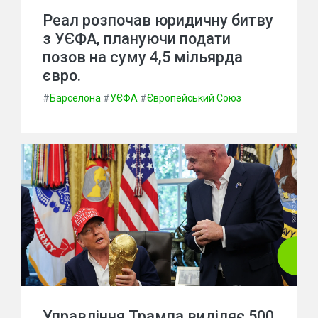
Реал розпочав юридичну битву
з УЄФА, плануючи подати
позов на суму 4,5 мільярда
євро.
#
Барселона
#
УЄФА
#
Європейський Союз
Управління Трампа виділяє 500