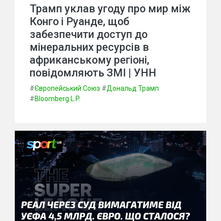
Трамп уклав угоду про мир між
Конго і Руанде, щоб
забезпечити доступ до
мінеральних ресурсів в
африканському регіоні,
повідомляють ЗМІ | УНН
#
Європейський Союз
#
Дональд Трамп
#
Bloomberg L.P.