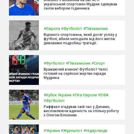
український спортсмен Мудрик здивував
своїм вибором годинника.
#
Європа
#
Футболіст
#
Півзахисник
Відомого спортсмена, який досяг успіху у
футболі, вбили неподалік від його житла:
дивовижні подробиці трагедії.
#
Футболіст
#
Півзахисник
#
Спорт
Вражаючий вчинок! Футболіст Челсі
готовий на серйозні жертви заради
Мудрика.
#
Кубок України
#
Ліга Європи УЄФА
#
Футболіст
Раффаел згадував свій час у Динамо,
висловлюючи вдячність за спільну роботу
з Олегом Блохіним.
#
Україна
#
Журналіст
#
Нідерланди