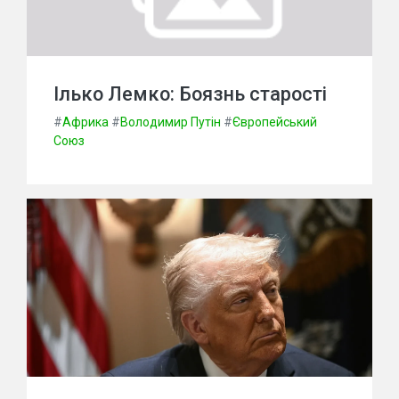
Ілько Лемко: Боязнь старості
#
Африка
#
Володимир Путін
#
Європейський
Союз