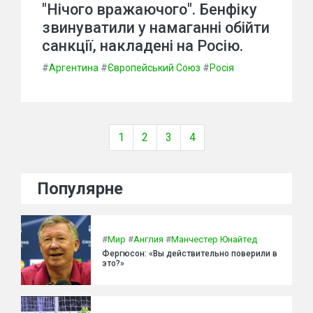
"Нічого вражаючого". Бенфіку
звинуватили у намаганні обійти
санкції, накладені на Росію.
#
Аргентина
#
Європейський Союз
#
Росія
1
2
3
4
Популярне
#
Мир
#
Англия
#
Манчестер Юнайтед
Фергюсон: «Вы действительно поверили в
это?»