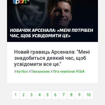
Новий гравець Арсенала: "Мені
знадобиться деякий час, щоб
усвідомити все це."
#
Футбол
#
Півзахисник
#
Ліга чемпіонів УЄФА
1
2
3
4
5
6
7
8
9
10