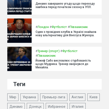
Динамо завершило угоду щодо переходу
хавбека перед початком сезону в УПЛ.
#
Лондон
#
Футболіст
#
Півзахисник
Один з провідних клубів в Україні знайшов
нову альтернативу для Вінісіуса Жуніора.
#
Тренер (спорт)
#
Футболіст
#
Півзахисник
Йожеф Сабо висловлює стурбованість
щодо Мудрика. Тренер звернувся до
Михайла.
Теги
Мир
Украина
Премьер-лига
Англия
Киев
Динамо
Донецк
Избранное
Италия