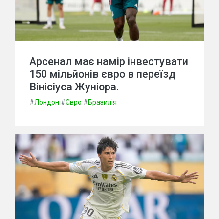
Арсенал має намір інвестувати
150 мільйонів євро в переїзд
Вінісіуса Жуніора.
#
Лондон
#
Євро
#
Бразилія