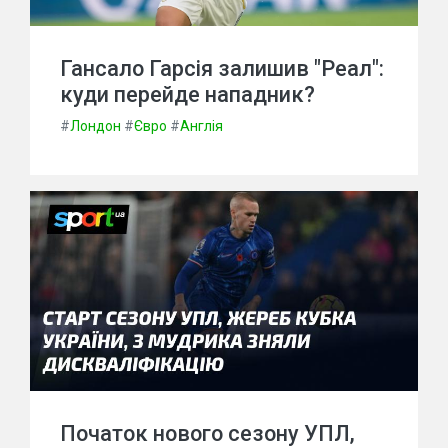
Гансало Гарсія залишив "Реал":
куди перейде нападник?
#
Лондон
#
Євро
#
Англія
Початок нового сезону УПЛ,