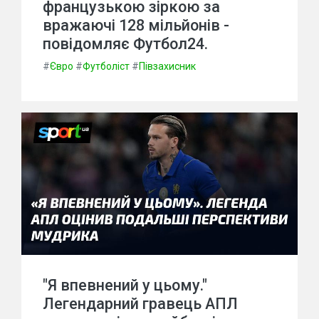
французькою зіркою за
вражаючі 128 мільйонів -
повідомляє Футбол24.
#
Євро
#
Футболіст
#
Півзахисник
"Я впевнений у цьому."
Легендарний гравець АПЛ