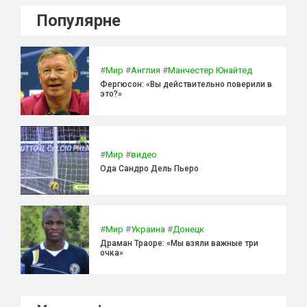
Популярне
#
Мир
#
Англия
#
Манчестер Юнайтед
Фергюсон: «Вы действительно поверили в
это?»
#
Мир
#
видео
Ода Сандро Дель Пьеро
#
Мир
#
Украина
#
Донецк
Драман Траоре: «Мы взяли важные три
очка»