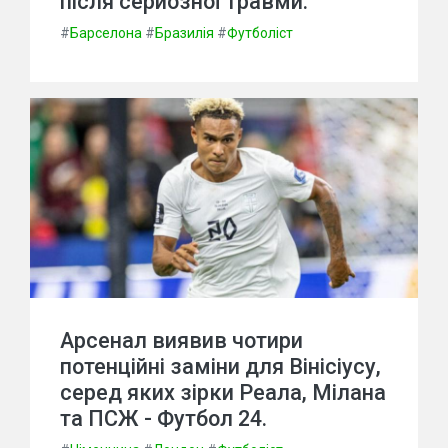
після серйозної травми.
#
Барселона
#
Бразилія
#
Футболіст
Арсенал виявив чотири
потенційні заміни для Вінісіусу,
серед яких зірки Реала, Мілана
та ПСЖ - Футбол 24.