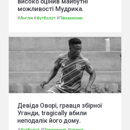
високо оцінив майбутні
можливості Мудрика.
#
Англія
#
Футболіст
#
Півзахисник
Девіда Оворі, гравця збірної
Уганди, tragically вбили
неподалік його дому.
#
Футболіст
#
Півзахисник
#
Іспанія