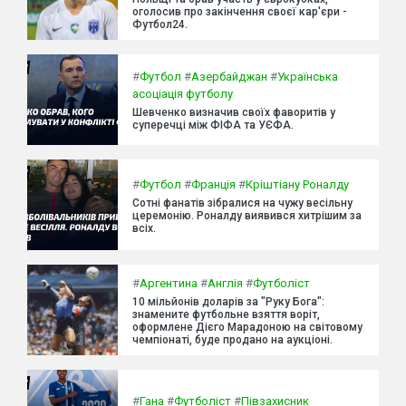
оголосив про закінчення своєї кар'єри -
Футбол24.
#
Футбол
#
Азербайджан
#
Українська
асоціація футболу
Шевченко визначив своїх фаворитів у
суперечці між ФІФА та УЄФА.
#
Футбол
#
Франція
#
Кріштіану Роналду
Сотні фанатів зібралися на чужу весільну
церемонію. Роналду виявився хитрішим за
всіх.
#
Аргентина
#
Англія
#
Футболіст
10 мільйонів доларів за "Руку Бога":
знамените футбольне взяття воріт,
оформлене Дієго Марадоною на світовому
чемпіонаті, буде продано на аукціоні.
#
Гана
#
Футболіст
#
Півзахисник