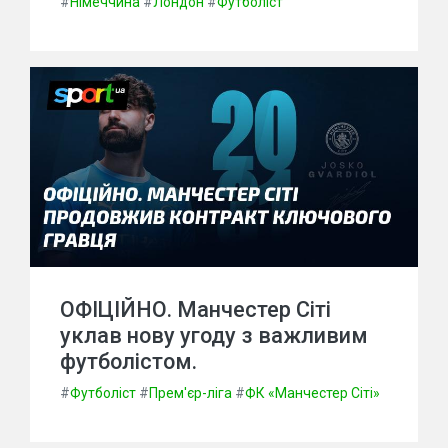
#
Німеччина
#
Лондон
#
Футболіст
ОФІЦІЙНО. Манчестер Сіті
уклав нову угоду з важливим
футболістом.
#
Футболіст
#
Прем'єр-ліга
#
ФК «Манчестер Сіті»