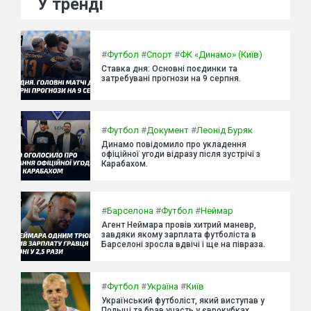
У тренді
#
Футбол
#
Спорт
#
ФК «Динамо» (Київ)
Ставка дня: Основні поєдинки та
затребувані прогнози на 9 серпня.
#
Футбол
#
Документ
#
Леонід Буряк
Динамо повідомило про укладення
офіційної угоди відразу після зустрічі з
Карабахом.
#
Барселона
#
Футбол
#
Неймар
Агент Неймара провів хитрий маневр,
завдяки якому зарплата футболіста в
Барселоні зросла вдвічі і ще на півраза.
#
Футбол
#
Україна
#
Київ
Український футболіст, який виступав у
Польщі та брав участь у єврокубках,