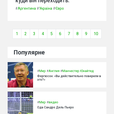
куди він переходить.
#
Аргентина
#
Україна
#
Євро
1
2
3
4
5
6
7
8
9
10
Популярне
#
Мир
#
Англия
#
Манчестер Юнайтед
Фергюсон: «Вы действительно поверили в
это?»
#
Мир
#
видео
Ода Сандро Дель Пьеро