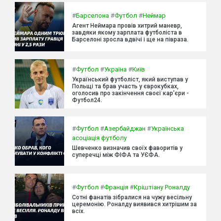
#
Барселона
#
Футбол
#
Неймар
Агент Неймара провів хитрий маневр,
завдяки якому зарплата футболіста в
Барселоні зросла вдвічі і ще на півраза.
#
Футбол
#
Україна
#
Київ
Український футболіст, який виступав у
Польщі та брав участь у єврокубках,
оголосив про закінчення своєї кар'єри -
Футбол24.
#
Футбол
#
Азербайджан
#
Українська
асоціація футболу
Шевченко визначив своїх фаворитів у
суперечці між ФІФА та УЄФА.
#
Футбол
#
Франція
#
Кріштіану Роналду
Сотні фанатів зібралися на чужу весільну
церемонію. Роналду виявився хитрішим за
всіх.