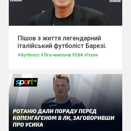
Пішов з життя легендарний
італійський футболіст Барезі.
#
Футболіст
#
Ліга чемпіонів УЄФА
#
Італія