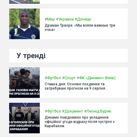
#
Мир
#
Украина
#
Донецк
Драман Траоре: «Мы взяли важные три
очка»
У тренді
#
Футбол
#
Спорт
#
ФК «Динамо» (Київ)
Ставка дня: Основні поєдинки та
затребувані прогнози на 9 серпня.
#
Футбол
#
Документ
#
Леонід Буряк
Динамо повідомило про укладення
офіційної угоди відразу після зустрічі з
Карабахом.