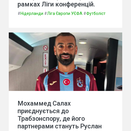
рамках Ліги конференцій.
#
Нідерланди
#
Ліга Європи УЄФА
#
Футболіст
Мохаммед Салах
приєднується до
Трабзонспору, де його
партнерами стануть Руслан