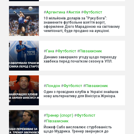
#
Аргентина
#
Англія
#
Футболіст
10 мільйонів доларів за "Руку Бога":
знамените футбольне взяття воріт,
оформлене Дієго Марадоною на світовому
чемпіонаті, буде продано на аукціоні.
#
Гана
#
Футболіст
#
Півзахисник
Динамо завершило угоду щодо переходу
хавбека перед початком сезону в УПЛ.
#
Лондон
#
Футболіст
#
Півзахисник
Один з провідних клубів в Україні знайшов
нову альтернативу для Вінісіуса Жуніора.
#
Тренер (спорт)
#
Футболіст
#
Півзахисник
Йожеф Сабо висловлює стурбованість
щодо Мудрика. Тренер звернувся до