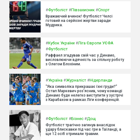
#
Футболіст
#
Півзахисник
#
Спорт
Вражаючий вчинок! Футболіст Челсі
готовий на серйозні жертви заради
Мудрика.
#
Кубок України
#
Ліга Європи УЄФА
#
Футболіст
Раффаел згадував свій час у Динамо,
висловлюючи вдячність за спільну роботу
з Олегом Блохіним.
#
Україна
#
Журналіст
#
Нідерланди
"Яка символіка прикрашає їхні груди?"
Остап Маркевич роз'яснив, чому команді
Динамо буде нелегко виступити у зустрічі
з Карабахом в рамках Ліги конференцій.
#
Футболіст
#
Бізнес
#
Дощ
Футболіст трагічно загинув внаслідок
удару блискавки під час гри в Таїланді, а
ще 12 осіб отримали травми.