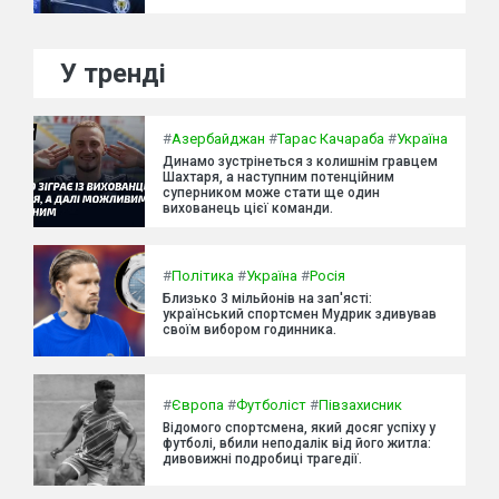
У тренді
#
Азербайджан
#
Тарас Качараба
#
Україна
Динамо зустрінеться з колишнім гравцем
Шахтаря, а наступним потенційним
суперником може стати ще один
вихованець цієї команди.
#
Політика
#
Україна
#
Росія
Близько 3 мільйонів на зап'ясті:
український спортсмен Мудрик здивував
своїм вибором годинника.
#
Європа
#
Футболіст
#
Півзахисник
Відомого спортсмена, який досяг успіху у
футболі, вбили неподалік від його житла:
дивовижні подробиці трагедії.