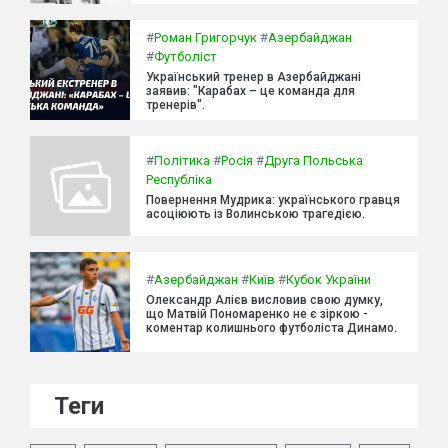
#
Роман Григорчук
#
Азербайджан
#
Футболіст
Український тренер в Азербайджані
заявив: "Карабах – це команда для
тренерів".
#
Політика
#
Росія
#
Друга Польська
Республіка
Повернення Мудрика: українського гравця
асоціюють із Волинською трагедією.
#
Азербайджан
#
Київ
#
Кубок України
Олександр Алієв висловив свою думку,
що Матвій Пономаренко не є зіркою -
коментар колишнього футболіста Динамо.
Теги