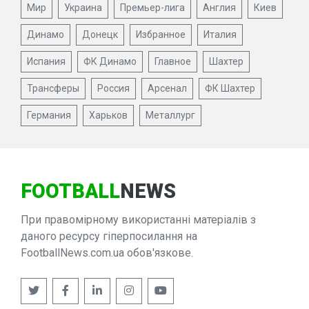
Мир
Украина
Премьер-лига
Англия
Киев
Динамо
Донецк
Избранное
Италия
Испания
ФК Динамо
Главное
Шахтер
Трансферы
Россия
Арсенал
ФК Шахтер
Германия
Харьков
Металлург
FOOTBALL
NEWS
При правомірному використанні матеріалів з
даного ресурсу гіперпосилання на
FootballNews.com.ua обов'язкове.