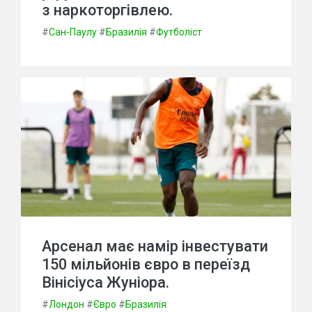
з наркоторгівлею.
#
Сан-Паулу
#
Бразилія
#
Футболіст
Арсенал має намір інвестувати
150 мільйонів євро в переїзд
Вінісіуса Жуніора.
#
Лондон
#
Євро
#
Бразилія