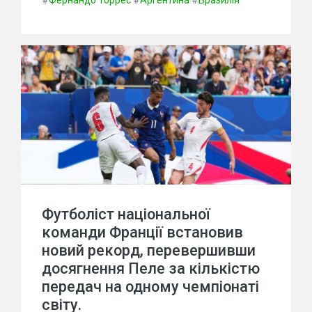
#
Фернандо Торрес
#
Аргентина
#
Бразилія
Футболіст національної
команди Франції встановив
новий рекорд, перевершивши
досягнення Пеле за кількістю
передач на одному чемпіонаті
світу.