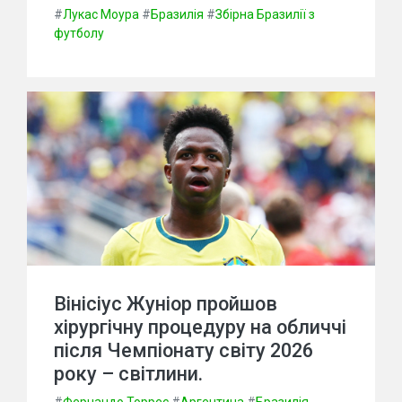
#
Лукас Моура
#
Бразилія
#
Збірна Бразилії з
футболу
Вінісіус Жуніор пройшов
хірургічну процедуру на обличчі
після Чемпіонату світу 2026
року – світлини.