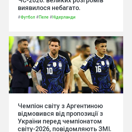
ЧС-2026: великих розгромів
виявилося небагато.
#
Футбол
#
Пеле
#
Нідерланди
Чемпіон світу з Аргентиною
відмовився від пропозиції з
України перед чемпіонатом
світу-2026, повідомляють ЗМІ.