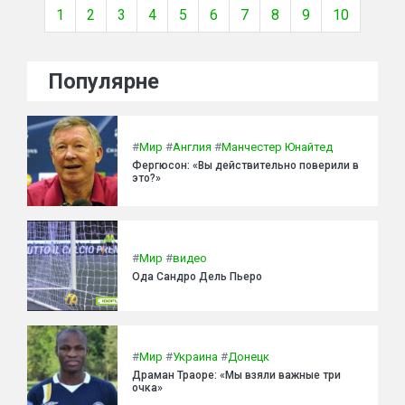
1
2
3
4
5
6
7
8
9
10
Популярне
#
Мир
#
Англия
#
Манчестер Юнайтед
Фергюсон: «Вы действительно поверили в
это?»
#
Мир
#
видео
Ода Сандро Дель Пьеро
#
Мир
#
Украина
#
Донецк
Драман Траоре: «Мы взяли важные три
очка»