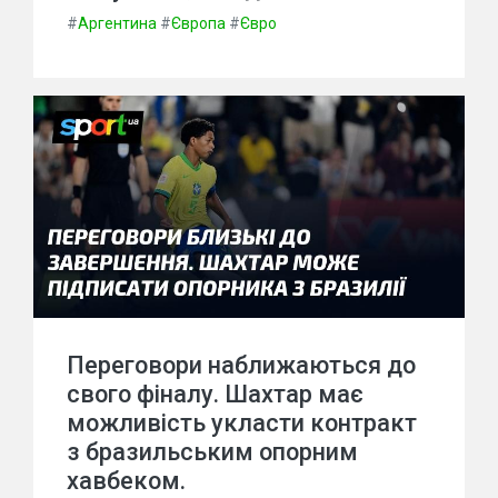
#
Аргентина
#
Європа
#
Євро
Переговори наближаються до
свого фіналу. Шахтар має
можливість укласти контракт
з бразильським опорним
хавбеком.