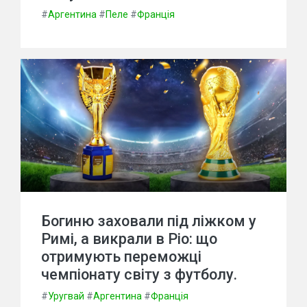
#
Аргентина
#
Пеле
#
Франція
Богиню заховали під ліжком у
Римі, а викрали в Ріо: що
отримують переможці
чемпіонату світу з футболу.
#
Уругвай
#
Аргентина
#
Франція