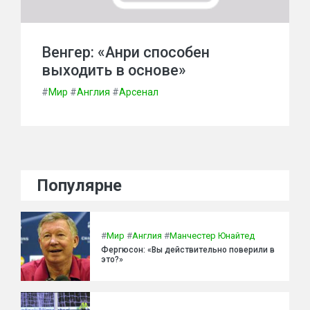
Венгер: «Анри способен
выходить в основе»
#
Мир
#
Англия
#
Арсенал
Популярне
#
Мир
#
Англия
#
Манчестер Юнайтед
Фергюсон: «Вы действительно поверили в
это?»