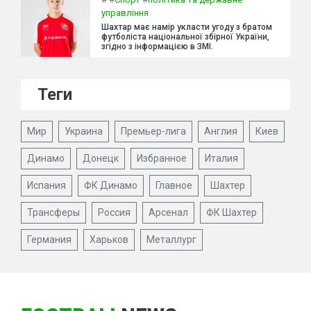
управління
Шахтар має намір укласти угоду з братом
футболіста національної збірної України,
згідно з інформацією в ЗМІ.
Теги
Мир
Украина
Премьер-лига
Англия
Киев
Динамо
Донецк
Избранное
Италия
Испания
ФК Динамо
Главное
Шахтер
Трансферы
Россия
Арсенал
ФК Шахтер
Германия
Харьков
Металлург