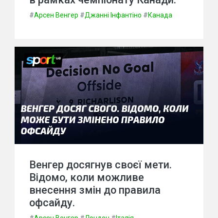
#
Арсен Венгер
#
Джанні Інфантіно
#
Канада
Венгер досягнув своєї мети.
Відомо, коли можливе
внесення змін до правила
офсайду.