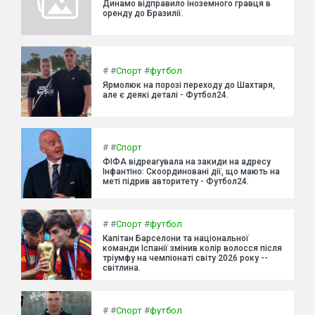
Динамо відправило іноземного гравця в
оренду до Бразилії.
#
#
Спорт
#
футбол
Ярмолюк на порозі переходу до Шахтаря,
але є деякі деталі - Футбол24.
#
#
Спорт
ФІФА відреагувала на закиди на адресу
Інфантіно: Скоординовані дії, що мають на
меті підрив авторитету - Футбол24.
#
#
Спорт
#
футбол
Капітан Барселони та національної
команди Іспанії змінив колір волосся після
тріумфу на чемпіонаті світу 2026 року --
світлина.
#
#
Спорт
#
футбол