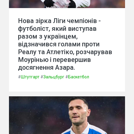
Нова зірка Ліги чемпіонів -
футболіст, який виступав
разом з українцем,
відзначився голами проти
Реалу та Атлетіко, розчарував
Моурінью і перевершив
досягнення Азара.
#
Штутгарт
#
Зальцбург
#
Баскетбол