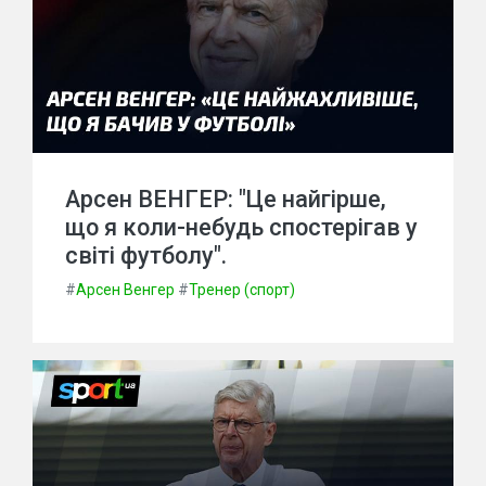
Арсен ВЕНГЕР: "Це найгірше,
що я коли-небудь спостерігав у
світі футболу".
#
Арсен Венгер
#
Тренер (спорт)