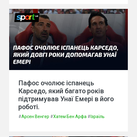
Пафос очолює іспанець
Карседо, який багато років
підтримував Унаї Емері в його
роботі.
#
Арсен Венгер
#
Хатем Бен Арфа
#
Ізраїль