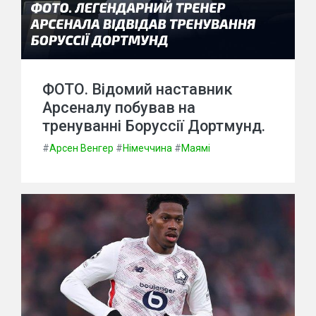
ФОТО. Відомий наставник
Арсеналу побував на
тренуванні Боруссії Дортмунд.
#
Арсен Венгер
#
Німеччина
#
Маямі