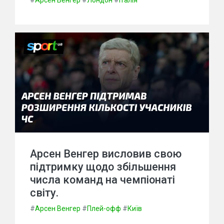
#
Арсен Венгер
#
Лондон
#
Італія
Арсен Венгер висловив свою
підтримку щодо збільшення
числа команд на чемпіонаті
світу.
#
Арсен Венгер
#
Плей-офф
#
Київ