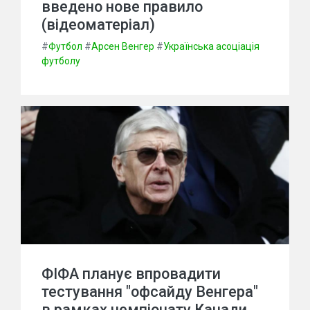
введено нове правило
(відеоматеріал)
#
Футбол
#
Арсен Венгер
#
Українська асоціація
футболу
ФІФА планує впровадити
тестування "офсайду Венгера"
в рамках чемпіонату Канади.