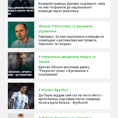
Колишній гравець Динамо поділився, чому
не зміг потрапити до національної
команди через Шевченка.
#
Бізнес
#
#
політика та державне
управління
Павлушко: За інші національні команди на
олімпіадах з математики виступають
Левченко та Галушко.
#
#
змагальна дисципліна
#
наука та
техніка
Капітан Оболоні висловив думку:
"Результат нічиєї з Буковиною є
позитивним".
#
#
Спорт
#
футбол
Де Пауль віддав свій гол на честь Мессі -
аргентинець підставив плече товаришу
після втрати батька - Футбол24
#
#
Спорт
#
політика та державне