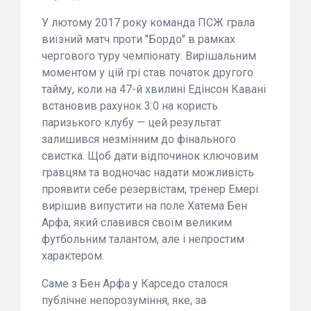
У лютому 2017 року команда ПСЖ грала
виїзний матч проти "Бордо" в рамках
чергового туру чемпіонату. Вирішальним
моментом у цій грі став початок другого
тайму, коли на 47-й хвилині Едінсон Кавані
встановив рахунок 3:0 на користь
паризького клубу — цей результат
залишився незмінним до фінального
свистка. Щоб дати відпочинок ключовим
гравцям та водночас надати можливість
проявити себе резервістам, тренер Емері
вирішив випустити на поле Хатема Бен
Арфа, який славився своїм великим
футбольним талантом, але і непростим
характером.
Саме з Бен Арфа у Карседо сталося
публічне непорозуміння, яке, за