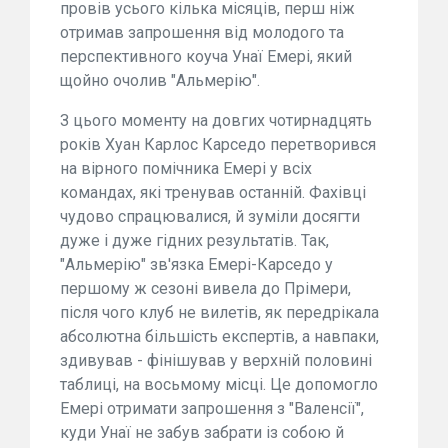
провів усього кілька місяців, перш ніж
отримав запрошення від молодого та
перспективного коуча Унаї Емері, який
щойно очолив "Альмерію".
З цього моменту на довгих чотирнадцять
років Хуан Карлос Карседо перетворився
на вірного помічника Емері у всіх
командах, які тренував останній. Фахівці
чудово спрацювалися, й зуміли досягти
дуже і дуже гідних результатів. Так,
"Альмерію" зв'язка Емері-Карседо у
першому ж сезоні вивела до Прімери,
після чого клуб не вилетів, як передрікала
абсолютна більшість експертів, а навпаки,
здивував - фінішував у верхній половині
таблиці, на восьмому місці. Це допомогло
Емері отримати запрошення з "Валенсії",
куди Унаї не забув забрати із собою й