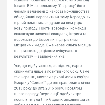
ухвалив пропозицію з болотистого регіону
Іспанії. В Московському "Спартаку" його
чекали величезні фінансові можливості та
обнадійливі перспективи, тому Карседо, як
вірний помічник, слідував за ним у цю
нову пригоду. Проте, всередині команди
спалахнули численні скандали, інтриги та
ворожість до Емері, які підігрівалися
місцевими медіа. Вже через кілька місяців
це призвело до цілком очікуваного
результату — звільнення Унаї.
Усе, що відбувається, як відомо, варто
сприймати лише з позитивного боку. Саме
так, нарешті, настали зіркові часи в кар'єрі
Емері - у "Севільї", де він працював з січня
2013 року до літа 2016 року. Протягом
цього періоду "нервіонці" здобули три
поспіль титули Ліги Європи, закріпивши за