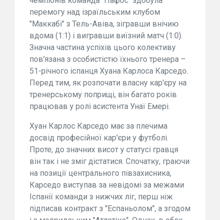
чемпіонів команда "Пафос" здобула
перемогу над ізраїльським клубом
"Маккабі" з Тель-Авіва, зігравши внічию
вдома (1:1) і вигравши виїзний матч (1:0).
Значна частина успіхів цього колективу
пов'язана з особистістю їхнього тренера –
51-річного іспанця Хуана Карлоса Карседо.
Перед тим, як розпочати власну кар'єру на
тренерському поприщі, він багато років
працював у ролі асистента Унаї Емері.
Хуан Карлос Карседо має за плечима
досвід професійної кар'єри у футболі.
Проте, до значних висот у статусі гравця
він так і не зміг дістатися. Спочатку, граючи
на позиції центрального півзахисника,
Карседо виступав за невідомі за межами
Іспанії команди з нижчих ліг, перш ніж
підписав контракт з "Еспаньолом", а згодом