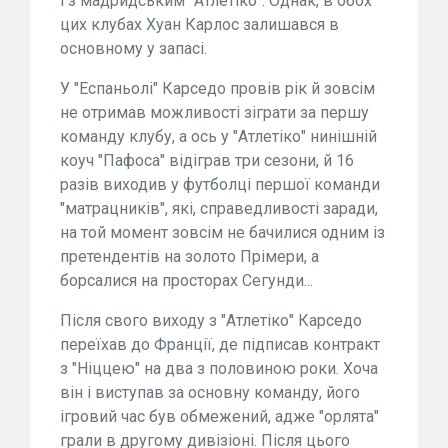
і з мадридським "Атлетіко". Однак, в обох
цих клубах Хуан Карлос залишався в
основному у запасі.
У "Еспаньолі" Карседо провів рік й зовсім
не отримав можливості зіграти за першу
команду клубу, а ось у "Атлетіко" нинішній
коуч "Пафоса" відіграв три сезони, й 16
разів виходив у футболці першої команди
"матрацників", які, справедливості заради,
на той момент зовсім не бачилися одним із
претендентів на золото Прімери, а
борсалися на просторах Сегунди...
Після свого виходу з "Атлетіко" Карседо
переїхав до Франції, де підписав контракт
з "Ніццею" на два з половиною роки. Хоча
він і виступав за основну команду, його
ігровий час був обмежений, адже "орлята"
грали в другому дивізіоні. Після цього