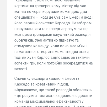
"канонірів" стала помітною незвична
картина: на тренерському містку під час
матчів по черзі керували командою два
спеціалісти — іноді це був сам Емері, а іноді
його перший асистент Карседо. Незабаром
шанувальники та експерти зрозуміли, що
між цими тренерами існує чіткий розподіл
обов'язків. Унаї активно підказує та
стимулює команду, коли вона має м'яч і
намагається створити моменти для атаки,
тоді як Хуан Карлос відповідає за тактичні
аспекти гри, коли потрібно зосередитися на
захисті.
Спочатку експерти хвалили Емері та
Карседо за креативний підхід,
відзначаючи, що такий розподіл обов'язків
- це розумна тактика, яка дозволяє досягти
команді максимальної ефективності у