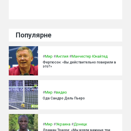
Популярне
#
Мир
#
Англия
#
Манчестер Юнайтед
Фергюсон: «Вы действительно поверили в
это?»
#
Мир
#
видео
Ода Сандро Дель Пьеро
#
Мир
#
Украина
#
Донецк
Драман Траоре: «Мы взяли важные три