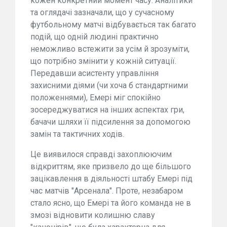
кожен конкретний момент часу. Аналітики
та оглядачі зазначали, що у сучасному
футбольному матчі відбувається так багато
подій, що одній людині практично
неможливо встежити за усім й зрозуміти,
що потрібно змінити у кожній ситуації.
Передавши асистенту управління
захисними діями (чи хоча б стандартними
положеннями), Емері міг спокійно
зосереджуватися на інших аспектах гри,
бачачи шляхи її підсилення за допомогою
замін та тактичних ходів.
Це виявилося справді захоплюючим
відкриттям, яке призвело до ще більшого
зацікавлення в діяльності штабу Емері під
час матчів "Арсенала". Проте, незабаром
стало ясно, що Емері та його команда не в
змозі відновити колишню славу