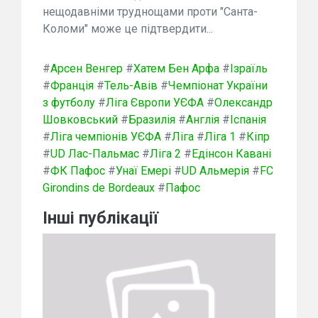
нещодавніми труднощами проти "Санта-
Коломи" може це підтвердити...
#
Арсен Венгер
#
Хатем Бен Арфа
#
Ізраїль
#
Франція
#
Тель-Авів
#
Чемпіонат України
з футболу
#
Ліга Європи УЄФА
#
Олександр
Шовковський
#
Бразилія
#
Англія
#
Іспанія
#
Ліга чемпіонів УЄФА
#
Ліга
#
Ліга 1
#
Кіпр
#
UD Лас-Пальмас
#
Ліга 2
#
Едінсон Кавані
#
ФК Пафос
#
Унаї Емері
#
UD Альмерія
#
FC
Girondins de Bordeaux
#
Пафос
Інші публікації