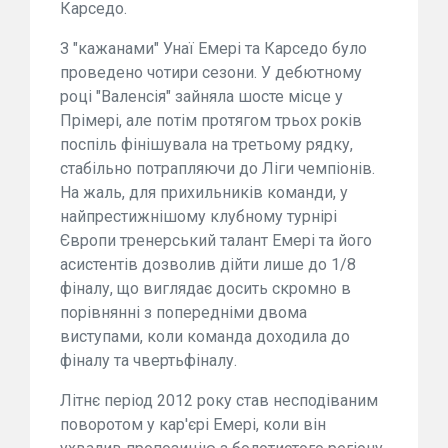
Карседо.
З "кажанами" Унаї Емері та Карседо було
проведено чотири сезони. У дебютному
році "Валенсія" зайняла шосте місце у
Прімері, але потім протягом трьох років
поспіль фінішувала на третьому рядку,
стабільно потрапляючи до Ліги чемпіонів.
На жаль, для прихильників команди, у
найпрестижнішому клубному турнірі
Європи тренерський талант Емері та його
асистентів дозволив дійти лише до 1/8
фіналу, що виглядає досить скромно в
порівнянні з попередніми двома
виступами, коли команда доходила до
фіналу та чвертьфіналу.
Літнє період 2012 року став несподіваним
поворотом у кар'єрі Емері, коли він