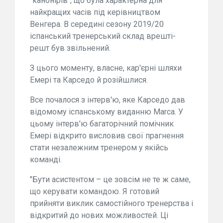
"канонірів", що була характерна для
найкращих часів під керівництвом
Венгера. В середині сезону 2019/20
іспанський тренерський склад врешті-
решт був звільнений.
З цього моменту, власне, кар'єрні шляхи
Емері та Карседо й розійшлися.
Все почалося з інтерв'ю, яке Карседо дав
відомому іспанському виданню Marca. У
цьому інтерв'ю багаторічний помічник
Емері відкрито висловив свої прагнення
стати незалежним тренером у якійсь
команді.
"Бути асистентом – це зовсім не те ж саме,
що керувати командою. Я готовий
прийняти виклик самостійного тренерства і
відкритий до нових можливостей. Ці