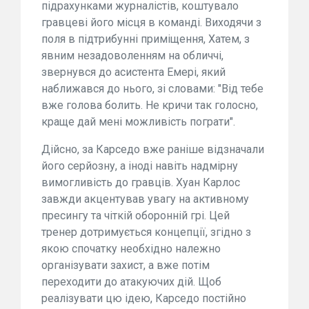
підрахунками журналістів, коштувало
гравцеві його місця в команді. Виходячи з
поля в підтрибунні приміщення, Хатем, з
явним незадоволенням на обличчі,
звернувся до асистента Емері, який
наближався до нього, зі словами: "Від тебе
вже голова болить. Не кричи так голосно,
краще дай мені можливість пограти".
Дійсно, за Карседо вже раніше відзначали
його серйозну, а іноді навіть надмірну
вимогливість до гравців. Хуан Карлос
завжди акцентував увагу на активному
пресингу та чіткій оборонній грі. Цей
тренер дотримується концепції, згідно з
якою спочатку необхідно належно
організувати захист, а вже потім
переходити до атакуючих дій. Щоб
реалізувати цю ідею, Карседо постійно