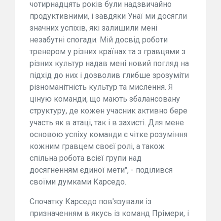
чотирнадцять років були надзвичайно
продуктивними, і завдяки Унаї ми досягли
значних успіхів, які залишили мені
незабутні спогади. Мій досвід роботи
тренером у різних країнах та з гравцями з
різних культур надав мені новий погляд на
підхід до них і дозволив глибше зрозуміти
різноманітність культур та мислення. Я
ціную команди, що мають збалансовану
структуру, де кожен учасник активно бере
участь як в атаці, так і в захисті. Для мене
основою успіху команди є чітке розуміння
кожним гравцем своєї ролі, а також
спільна робота всієї групи над
досягненням єдиної мети", - поділився
своїми думками Карседо.
Спочатку Карседо пов'язували із
призначенням в якусь із команд Прімери, і