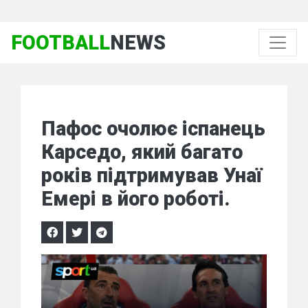
FOOTBALL
NEWS
Пафос очолює іспанець
Карседо, який багато
років підтримував Унаї
Емері в його роботі.