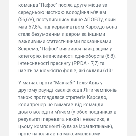
команда "Пафос" посіла друге місце за
середньою часткою володіння м'ячем
(56,6%), поступившись лише АПОЕЛу, який
мав 57,8%, під керівництвом Карседо вона
стала безумовним лідером за іншими
важливими статистичними показниками.
Зокрема, "Пафос" виявився найкращим у
категоріях інтенсивності єдиноборств (6,8),
інтенсивності пресингу (PPDA - 7,7) та
навіть за кількістю фолів, які склали 613!
У матчах проти "Маккабі" Тель-Авів у
другому раунді кваліфікації Ліги чемпіонів
також проглядалася стратегія Карседо,
коли тренер не вимагав від команди
довго володіти м'ячем (у обох поєдинках в
результаті перевага, нехай і невелика, в
цьому компоненті була за ізраїльтянами),
проте наполягав на максимальному