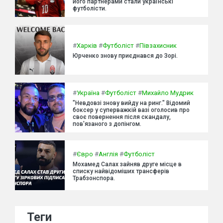
його партнерами стали українські
футболісти.
#
Харків
#
Футболіст
#
Півзахисник
Юрченко знову приєднався до Зорі.
#
Україна
#
Футболіст
#
Михайло Мудрик
"Невдовзі знову вийду на ринг." Відомий
боксер у суперважкій вазі оголосив про
своє повернення після скандалу,
пов'язаного з допінгом.
#
Євро
#
Англія
#
Футболіст
Мохамед Салах зайняв друге місце в
списку найвідоміших трансферів
Трабзонспора.
Теги