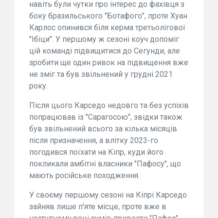
навіть були чутки про інтерес до фахівця з
боку бразильського "Ботафого", проте Хуан
Карлос опинився біля керма третьолігової
"Ібіци". У першому ж сезоні коуч допоміг
цій команді підвищитися до Сегунди, але
зробити ще один ривок на підвищення вже
не зміг та був звільнений у грудні 2021
року.
Після цього Карседо недовго та без успіхів
попрацював із "Сарагосою", звідки також
був звільнений всього за кілька місяців
після призначення, а влітку 2023-го
погодився поїхати на Кіпр, куди його
покликали амбітні власники "Пафосу", що
мають російське походження.
У своєму першому сезоні на Кіпрі Карседо
зайняв лише п'яте місце, проте вже в