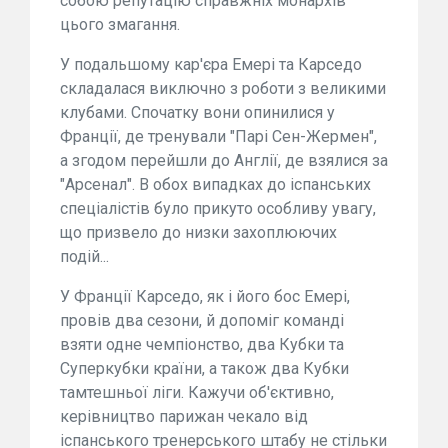
собою репутацію справжніх монархів
цього змагання.
У подальшому кар'єра Емері та Карседо
складалася виключно з роботи з великими
клубами. Спочатку вони опинилися у
Франції, де тренували "Парі Сен-Жермен",
а згодом перейшли до Англії, де взялися за
"Арсенал". В обох випадках до іспанських
спеціалістів було прикуто особливу увагу,
що призвело до низки захоплюючих
подій...
У Франції Карседо, як і його бос Емері,
провів два сезони, й допоміг команді
взяти одне чемпіонство, два Кубки та
Суперкубки країни, а також два Кубки
тамтешньої ліги. Кажучи об'єктивно,
керівництво парижан чекало від
іспанського тренерського штабу не стільки