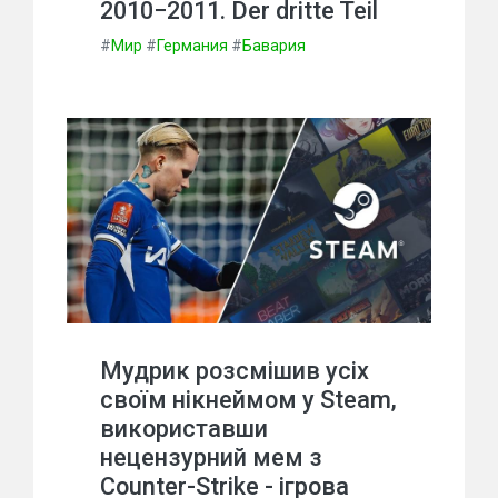
2010−2011. Der dritte Teil
#
Мир
#
Германия
#
Бавария
Мудрик розсмішив усіх
своїм нікнеймом у Steam,
використавши
нецензурний мем з
Counter-Strike - ігрова