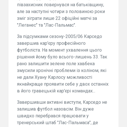
півзахисник повернувся на батьківщину,
але за наступні чотири з половиною роки
зміг зіграти лише 22 офіційні матчі за
"Леганес" та "Лас-Пальмас".
За підсумками сезону-2005/06 Карседо
завершив кар'єру професійного
футболіста. На момент ухвалення цього
рішення йому було всього-лишень 33. Так
рано залишити зелене поле хавбека
змусили хронічні проблеми із коліном, які
не дали Хуану Карлосу можливості
якнайкраще проявити себе у двох останніх
в його гравецькій кар'єрі командах...
Завершивши активні виступи, Карседо не
залишив футбол назовсім. Він дуже
швидко перебрався працювати у
тренерський штаб "Лас-Пальмаса", де