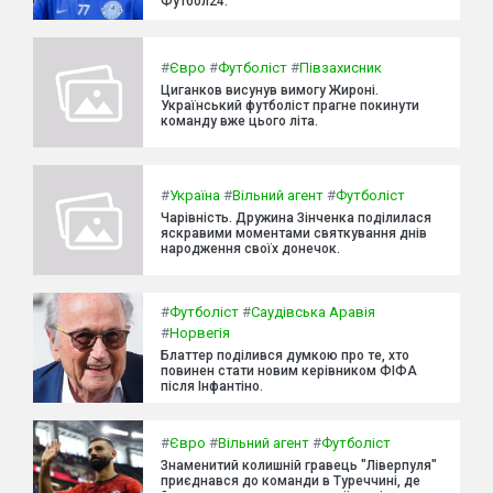
Футбол24.
#
Євро
#
Футболіст
#
Півзахисник
Циганков висунув вимогу Жироні.
Український футболіст прагне покинути
команду вже цього літа.
#
Україна
#
Вільний агент
#
Футболіст
Чарівність. Дружина Зінченка поділилася
яскравими моментами святкування днів
народження своїх донечок.
#
Футболіст
#
Саудівська Аравія
#
Норвегія
Блаттер поділився думкою про те, хто
повинен стати новим керівником ФІФА
після Інфантіно.
#
Євро
#
Вільний агент
#
Футболіст
Знаменитий колишній гравець "Ліверпуля"
приєднався до команди в Туреччині, де