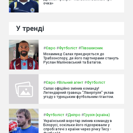
очка»
У тренді
#
Євро
#
Футболіст
#
Півзахисник
Мохаммед Салах приєднується до
Трабзонспору, де його партнерами стануть
Руслан Маліновський та Батагов.
#
Євро
#
Вільний агент
#
Футболіст
Салах офіційно змінив команду!
Легендарний гравець "Ліверпуля" уклав
угоду з турецьким футбольним гігантом.
#
Футболіст
#
Дніпро
#
Грузія (країна)
Український воротар змінив команду в
Білорусі, оскільки його підозрювали у
спробі втечі з країни через річку Тису -