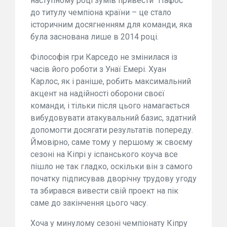
наступному році зумів привести "Пафос"
до титулу чемпіона країни – це стало
історичним досягненням для команди, яка
була заснована лише в 2014 році.
Філософія гри Карседо не змінилася із
часів його роботи з Унаї Емері. Хуан
Карлос, як і раніше, робить максимальний
акцент на надійності оборони своєї
команди, і тільки після цього намагається
вибудовувати атакувальний базис, здатний
допомогти досягати результатів попереду.
Ймовірно, саме тому у першому ж своєму
сезоні на Кіпрі у іспанського коуча все
пішло не так гладко, оскільки він з самого
початку підписував дворічну трудову угоду
та збирався вивести свій проект на пік
саме до закінчення цього часу.
Хоча у минулому сезоні чемпіонату Кіпру