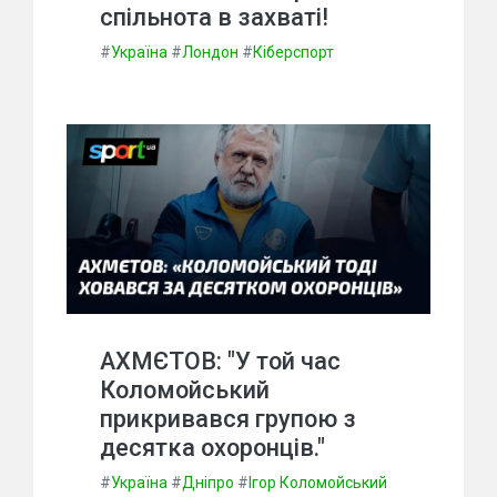
спільнота в захваті!
#
Україна
#
Лондон
#
Кіберспорт
АХМЄТОВ: "У той час
Коломойський
прикривався групою з
десятка охоронців."
#
Україна
#
Дніпро
#
Ігор Коломойський