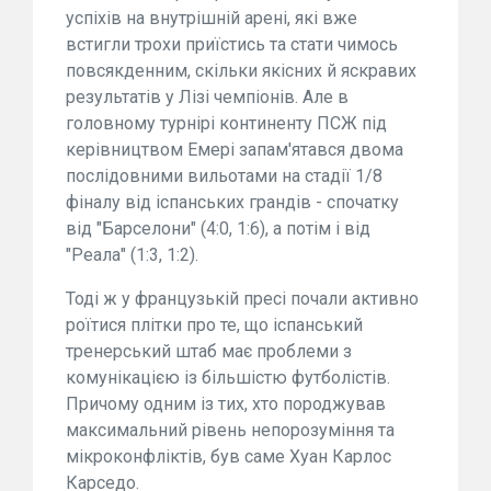
успіхів на внутрішній арені, які вже
встигли трохи приїстись та стати чимось
повсякденним, скільки якісних й яскравих
результатів у Лізі чемпіонів. Але в
головному турнірі континенту ПСЖ під
керівництвом Емері запам'ятався двома
послідовними вильотами на стадії 1/8
фіналу від іспанських грандів - спочатку
від "Барселони" (4:0, 1:6), а потім і від
"Реала" (1:3, 1:2).
Тоді ж у французькій пресі почали активно
роїтися плітки про те, що іспанський
тренерський штаб має проблеми з
комунікацією із більшістю футболістів.
Причому одним із тих, хто породжував
максимальний рівень непорозуміння та
мікроконфліктів, був саме Хуан Карлос
Карседо.