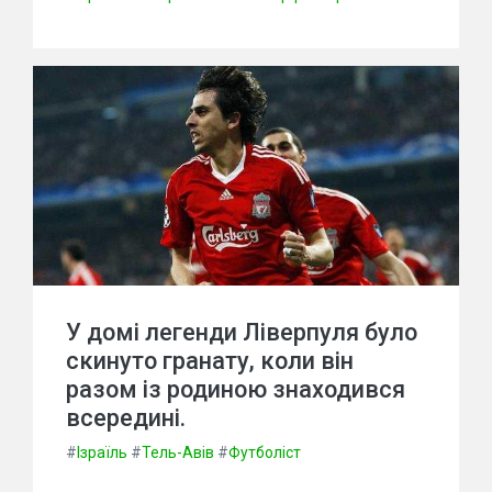
У домі легенди Ліверпуля було
скинуто гранату, коли він
разом із родиною знаходився
всередині.
#
Ізраїль
#
Тель-Авів
#
Футболіст