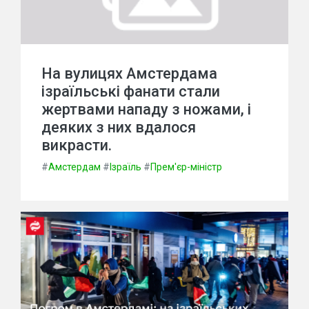
На вулицях Амстердама
ізраїльські фанати стали
жертвами нападу з ножами, і
деяких з них вдалося
викрасти.
#
Амстердам
#
Ізраїль
#
Прем'єр-міністр