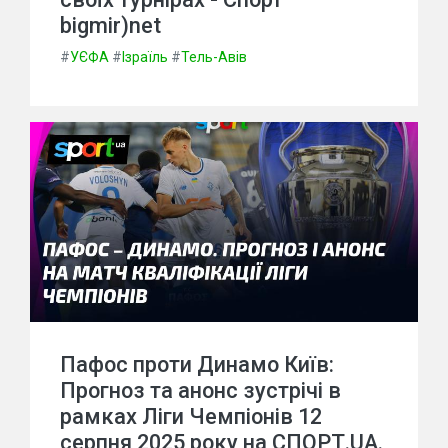
bigmir)net
#
УЄФА
#
Ізраїль
#
Тель-Авів
Пафос проти Динамо Київ:
Прогноз та анонс зустрічі в
рамках Ліги Чемпіонів 12
серпня 2025 року на СПОРТ.UA.