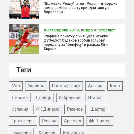
"Відмовив Реалу": агент Родрі підтвердив
намір чемпіона світу приєднатися до
Барселони.
#
Ліга Європи УЄФА
#
Євро
#
Футболіст
Вперше з початку січня: український
футболіст Судаков зробив гольову
передачу за "Бенфіку" в рамках Ліги
Європи.
Теги
Мир
Украина
Премьер-лига
Англия
Киев
Динамо
Донецк
Избранное
Италия
Испания
ФК Динамо
Главное
Шахтер
Трансферы
Россия
Арсенал
ФК Шахтер
Германия
Харьков
Металлург