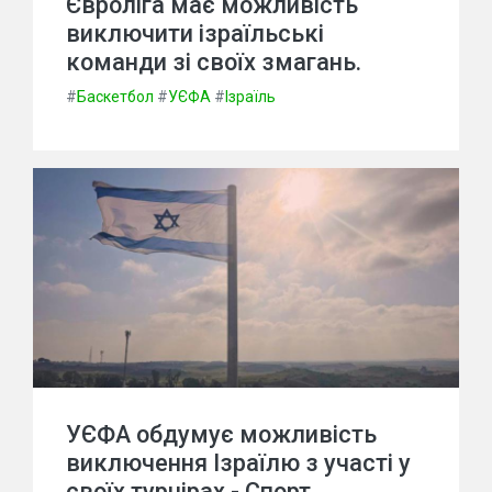
Євроліга має можливість
виключити ізраїльські
команди зі своїх змагань.
#
Баскетбол
#
УЄФА
#
Ізраїль
УЄФА обдумує можливість
виключення Ізраїлю з участі у
своїх турнірах - Спорт