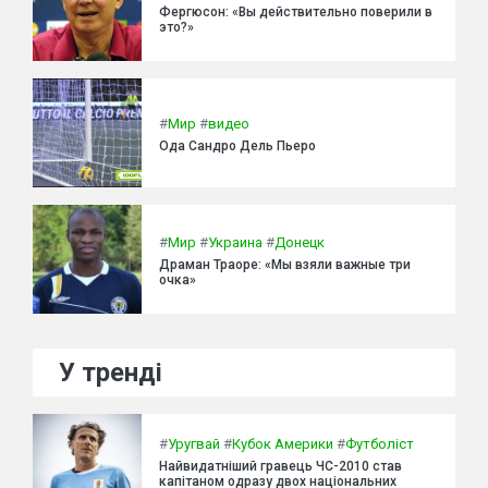
Фергюсон: «Вы действительно поверили в
это?»
#
Мир
#
видео
Ода Сандро Дель Пьеро
#
Мир
#
Украина
#
Донецк
Драман Траоре: «Мы взяли важные три
очка»
У тренді
#
Уругвай
#
Кубок Америки
#
Футболіст
Найвидатніший гравець ЧС-2010 став
капітаном одразу двох національних