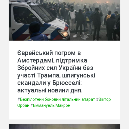
Єврейський погром в
Амстердамі, підтримка
Збройних сил України без
участі Трампа, шпигунські
скандали у Брюсселі:
актуальні новини дня.
#
Безпілотний бойовий літальний апарат
#
Віктор
Орбан
#
Еммануель Макрон