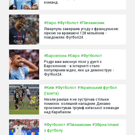
команд.
#
Євро
#
Футболіст
#
Півзахисник
Ліверпуль завершив угоду з французькою
зіркою за вражаючі 128 мільйонів -
повідомляє Футбол24.
#
Барселона
#
Євро
#
Футболіст
Родрі вже виконує пісні у дуеті з
Барселоною - в інтернеті стало
популярним відео, яке це демонструє -
Футбол24.
#
Київ
#
Футболіст
#
Український футбол
(газета)
Ніколи раніше я не зустрічав стільки
помилок: колишній нападник Динамо
прокоментував тріумф київської команди
над Карабахом.
#
Футболіст
#
Півзахисник
#
Збірна Іспанії
з футболу