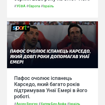
#
УЄФА
#
Європа
#
Ізраїль
Пафос очолює іспанець
Карседо, який багато років
підтримував Унаї Емері в його
роботі.
#
Арсен Венгер
#
Хатем Бен Арфа
#
Ізраїль