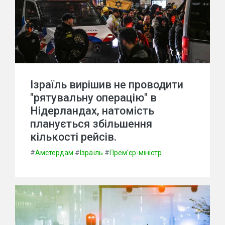
Ізраїль вирішив не проводити
"рятувальну операцію" в
Нідерландах, натомість
планується збільшення
кількості рейсів.
#
Амстердам
#
Ізраїль
#
Прем'єр-міністр