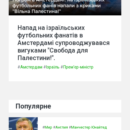
Напад на ізраїльських
футбольних фанатів в
Амстердамі супроводжувався
вигуками "Свобода для
Палестини!".
#
Амстердам
#
Ізраїль
#
Прем'єр-міністр
Популярне
#
Мир
#
Англия
#
Манчестер Юнайтед