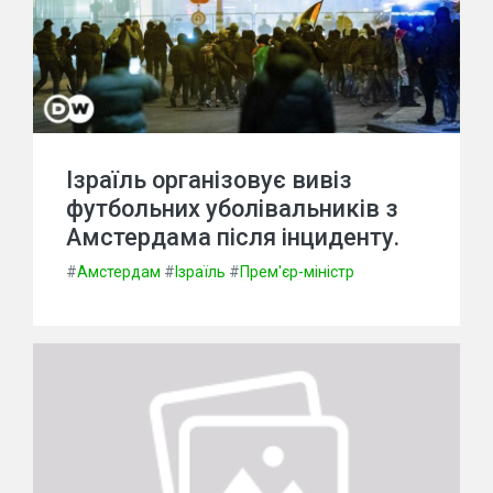
Ізраїль організовує вивіз
футбольних уболівальників з
Амстердама після інциденту.
#
Амстердам
#
Ізраїль
#
Прем'єр-міністр