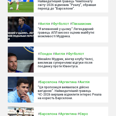
Найвидатніший гравець Чемпіонату
світу-2026 відмовив "Реалу", обравши
перехід до "Барселони".
#
Англія
#
Футболіст
#
Півзахисник
"Я впевнений у цьому." Легендарний
гравець АПЛ високо оцінив майбутні
можливості Мудрика.
#
Лондон
#
Англія
#
Футболіст
Михайло Мудрик, вінгер клубу Челсі,
викликав суперечливі відгуки після
поєдинку проти Ювентуса.
#
Барселона
#
Аргентина
#
Англія
"Ця пропозиція виявилася дійсно
вигідною". Найвидатніший гравець
ЧС-2026 вирішив відхилити інтерес Реала
на користь Барселони.
#
Барселона
#
Аргентина
#
Євро