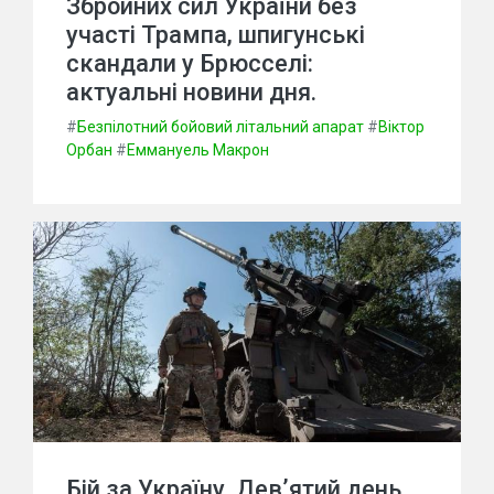
Збройних сил України без
участі Трампа, шпигунські
скандали у Брюсселі:
актуальні новини дня.
#
Безпілотний бойовий літальний апарат
#
Віктор
Орбан
#
Еммануель Макрон
Бій за Україну. Дев’ятий день