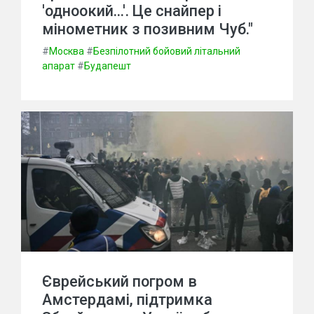
'одноокий...'. Це снайпер і
мінометник з позивним Чуб."
#
Москва
#
Безпілотний бойовий літальний
апарат
#
Будапешт
Єврейський погром в
Амстердамі, підтримка