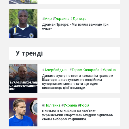
#
Мир
#
Украина
#
Донецк
Драман Траоре: «Мы взяли важные три
очка»
У тренді
#
Азербайджан
#
Тарас Качараба
#
Україна
Динамо зустрінеться з колишнім гравцем
Шахтаря, а наступним потенційним
суперником може стати ще один
вихованець цієї команди.
#
Політика
#
Україна
#
Росія
Близько 3 мільйонів на зап'ясті:
український спортсмен Мудрик здивував
своїм вибором годинника.