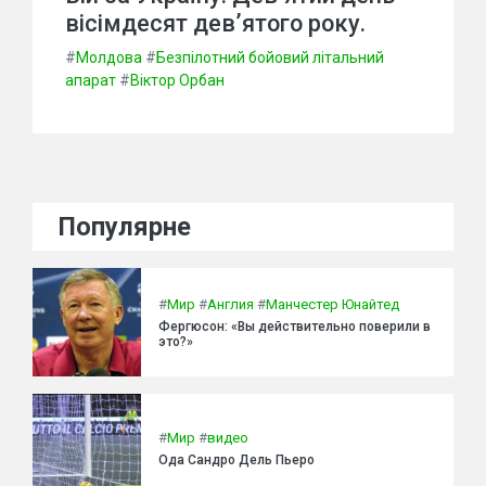
вісімдесят дев’ятого року.
#
Молдова
#
Безпілотний бойовий літальний
апарат
#
Віктор Орбан
Популярне
#
Мир
#
Англия
#
Манчестер Юнайтед
Фергюсон: «Вы действительно поверили в
это?»
#
Мир
#
видео
Ода Сандро Дель Пьеро