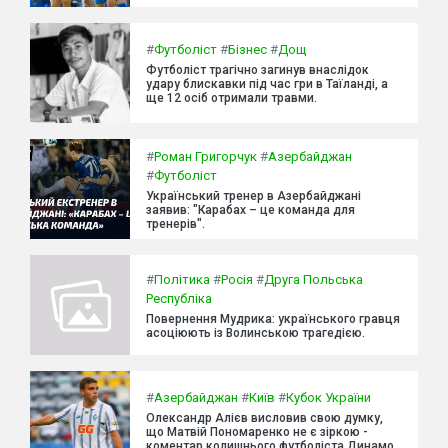
#
Футболіст
#
Бізнес
#
Дощ
Футболіст трагічно загинув внаслідок
удару блискавки під час гри в Таїланді, а
ще 12 осіб отримали травми.
#
Роман Григорчук
#
Азербайджан
#
Футболіст
Український тренер в Азербайджані
заявив: "Карабах – це команда для
тренерів".
#
Політика
#
Росія
#
Друга Польська
Республіка
Повернення Мудрика: українського гравця
асоціюють із Волинською трагедією.
#
Азербайджан
#
Київ
#
Кубок України
Олександр Алієв висловив свою думку,
що Матвій Пономаренко не є зіркою -
коментар колишнього футболіста Динамо.