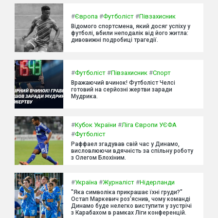
#
Європа
#
Футболіст
#
Півзахисник
Відомого спортсмена, який досяг успіху у
футболі, вбили неподалік від його житла:
дивовижні подробиці трагедії.
#
Футболіст
#
Півзахисник
#
Спорт
Вражаючий вчинок! Футболіст Челсі
готовий на серйозні жертви заради
Мудрика.
#
Кубок України
#
Ліга Європи УЄФА
#
Футболіст
Раффаел згадував свій час у Динамо,
висловлюючи вдячність за спільну роботу
з Олегом Блохіним.
#
Україна
#
Журналіст
#
Нідерланди
"Яка символіка прикрашає їхні груди?"
Остап Маркевич роз'яснив, чому команді
Динамо буде нелегко виступити у зустрічі
з Карабахом в рамках Ліги конференцій.