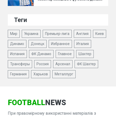
Теги
Мир
Украина
Премьер-лига
Англия
Киев
Динамо
Донецк
Избранное
Италия
Испания
ФК Динамо
Главное
Шахтер
Трансферы
Россия
Арсенал
ФК Шахтер
Германия
Харьков
Металлург
FOOTBALL
NEWS
При правомірному використанні матеріалів з