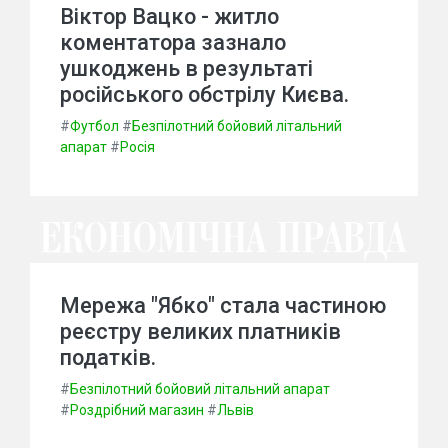
Віктор Вацко - житло
коментатора зазнало
ушкоджень в результаті
російського обстрілу Києва.
#
Футбол
#
Безпілотний бойовий літальний
апарат
#
Росія
Мережа "Ябко" стала частиною
реєстру великих платників
податків.
#
Безпілотний бойовий літальний апарат
#
Роздрібний магазин
#
Львів