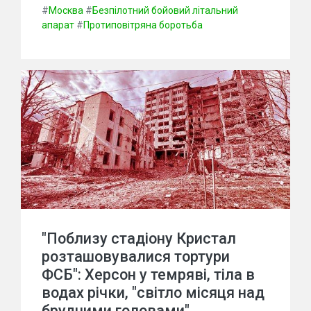
#
Москва
#
Безпілотний бойовий літальний
апарат
#
Протиповітряна боротьба
"Поблизу стадіону Кристал
розташовувалися тортури
ФСБ": Херсон у темряві, тіла в
водах річки, "світло місяця над
брудними головами".