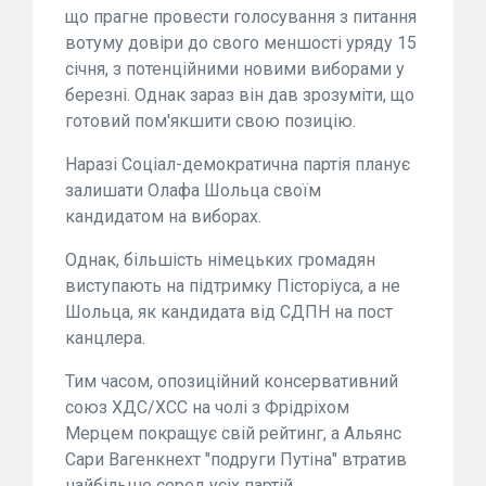
що прагне провести голосування з питання
вотуму довіри до свого меншості уряду 15
січня, з потенційними новими виборами у
березні. Однак зараз він дав зрозуміти, що
готовий пом'якшити свою позицію.
Наразі Соціал-демократична партія планує
залишати Олафа Шольца своїм
кандидатом на виборах.
Однак, більшість німецьких громадян
виступають на підтримку Пісторіуса, а не
Шольца, як кандидата від СДПН на пост
канцлера.
Тим часом, опозиційний консервативний
союз ХДС/ХСС на чолі з Фрідріхом
Мерцем покращує свій рейтинг, а Альянс
Сари Вагенкнехт "подруги Путіна" втратив
найбільше серед усіх партій.