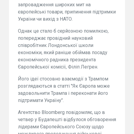
запровадження широких мит на
європейські товари, припинення підтримки
України чи вихід з НАТО.
Однак це стало б серйозною помилкою,
попереджає провідний науковий
співробітник Лондонської школи
економіки, який раніше обіймав посаду
економічного радника президента
Європейської комісії, Філіп Легрен.
Його ідеї стосовно взаємодії з Трампом
розглядаються в статті "Як Європа може
задовольнити Трампа і переконати його
підтримати Україну".
Агентство Bloomberg повідомляє, що в
четвер у Будапешті відбулося обговорення
лідерами Європейського Союзу щодо
можливого продовження військової