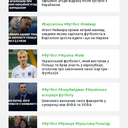
офіційної угоди відразу після зустрічі з
Карабахом.
#
Барселона
#
Футбол
#
Неймар
Агент Неймара провів хитрий маневр,
завдяки якому зарплата футболіста в
Барселоні зросла вдвічі і ще на півраза.
#
Футбол
#
Україна
#
Київ
Український футболіст, який виступав у
Польщі та брав участь у єврокубках,
оголосив про закінчення своєї кар'єри -
Футбол24.
#
Футбол
#
Азербайджан
#
Українська
асоціація футболу
Шевченко визначив своїх фаворитів у
суперечці між ФІФА та УЄФА.
#
Футбол
#
Франція
#
Кріштіану Роналду