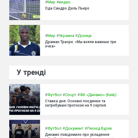
#
Мир
#
видео
Ода Сандро Дель Пьеро
#
Мир
#
Украина
#
Донецк
Драман Траоре: «Мы взяли важные три
очка»
У тренді
#
Футбол
#
Спорт
#
ФК «Динамо» (Київ)
Ставка дня: Основні поєдинки та
затребувані прогнози на 9 серпня.
#
Футбол
#
Документ
#
Леонід Буряк
Динамо повідомило про укладення