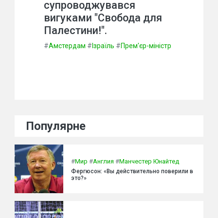
супроводжувався
вигуками "Свобода для
Палестини!".
#
Амстердам
#
Ізраїль
#
Прем'єр-міністр
Популярне
#
Мир
#
Англия
#
Манчестер Юнайтед
Фергюсон: «Вы действительно поверили в
это?»