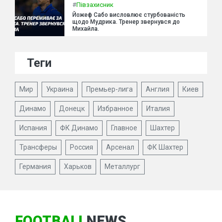
#
Півзахисник
Йожеф Сабо висловлює стурбованість
щодо Мудрика. Тренер звернувся до
Михайла.
Теги
Мир
Украина
Премьер-лига
Англия
Киев
Динамо
Донецк
Избранное
Италия
Испания
ФК Динамо
Главное
Шахтер
Трансферы
Россия
Арсенал
ФК Шахтер
Германия
Харьков
Металлург
FOOTBALL
NEWS