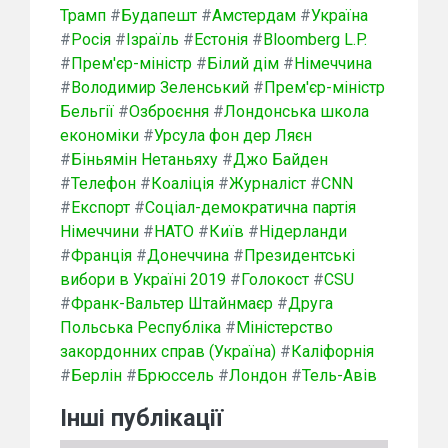
Трамп
#
Будапешт
#
Амстердам
#
Україна
#
Росія
#
Ізраїль
#
Естонія
#
Bloomberg L.P.
#
Прем'єр-міністр
#
Білий дім
#
Німеччина
#
Володимир Зеленський
#
Прем'єр-міністр
Бельгії
#
Озброєння
#
Лондонська школа
економіки
#
Урсула фон дер Ляєн
#
Біньямін Нетаньяху
#
Джо Байден
#
Телефон
#
Коаліція
#
Журналіст
#
CNN
#
Експорт
#
Соціал-демократична партія
Німеччини
#
НАТО
#
Київ
#
Нідерланди
#
Франція
#
Донеччина
#
Президентські
вибори в Україні 2019
#
Голокост
#
CSU
#
Франк-Вальтер Штайнмаєр
#
Друга
Польська Республіка
#
Міністерство
закордонних справ (Україна)
#
Каліфорнія
#
Берлін
#
Брюссель
#
Лондон
#
Тель-Авів
Інші публікації