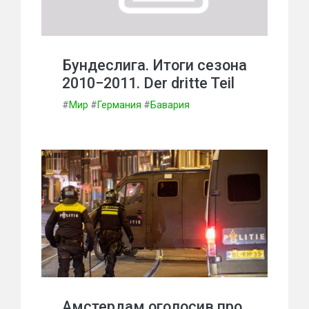
Бундеслига. Итоги сезона
2010−2011. Der dritte Teil
#
Мир
#
Германия
#
Бавария
Амстердам оголосив про