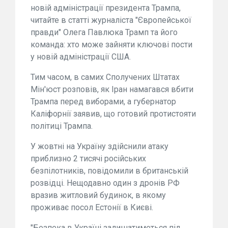
новій адміністрації президента Трампа,
читайте в статті журналіста "Європейської
правди" Олега Павлюка Трамп та його
команда: хто може зайняти ключові пости
у новій адміністрації США.
Тим часом, в самих Сполучених Штатах
Мін'юст розповів, як Іран намагався вбити
Трампа перед виборами, а губернатор
Каліфорнії заявив, що готовий протистояти
політиці Трампа.
У жовтні на Україну здійснили атаку
приблизно 2 тисячі російських
безпілотників, повідомили в британській
розвідці. Нещодавно один з дронів РФ
вразив житловий будинок, в якому
проживає посол Естонії в Києві.
"Безпека в Україні залишатиметься під