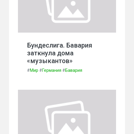
Бундеслига. Бавария
заткнула дома
«музыкантов»
#
Мир
#
Германия
#
Бавария