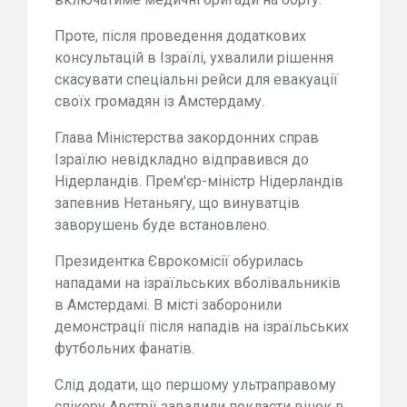
Проте, після проведення додаткових
консультацій в Ізраїлі, ухвалили рішення
скасувати спеціальні рейси для евакуації
своїх громадян із Амстердаму.
Глава Міністерства закордонних справ
Ізраїлю невідкладно відправився до
Нідерландів. Прем'єр-міністр Нідерландів
запевнив Нетаньягу, що винуватців
заворушень буде встановлено.
Президентка Єврокомісії обурилась
нападами на ізраїльських вболівальників
в Амстердамі. В місті заборонили
демонстрації після нападів на ізраїльських
футбольних фанатів.
Слід додати, що першому ультраправому
спікеру Австрії завадили покласти вінок в