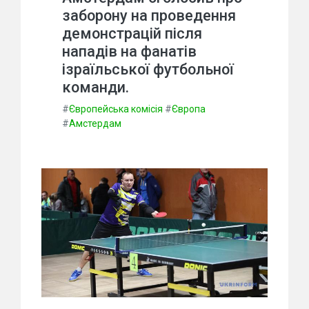
заборону на проведення
демонстрацій після
нападів на фанатів
ізраїльської футбольної
команди.
#
Європейська комісія
#
Європа
#
Амстердам