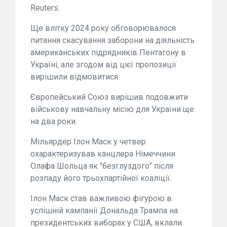
Reuters.
Ще влітку 2024 року обговорювалося
питання скасування заборони на діяльність
американських підрядників Пентагону в
Україні, але згодом від цієї пропозиції
вирішили відмовитися.
Європейський Союз вирішив подовжити
військову навчальну місію для України ще
на два роки.
Мільярдер Ілон Маск у четвер
охарактеризував канцлера Німеччини
Олафа Шольца як "безглуздого" після
розпаду його трьохпартійної коаліції.
Ілон Маск став важливою фігурою в
успішній кампанії Дональда Трампа на
президентських виборах у США, вклали