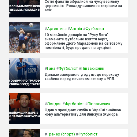
Сотні фанатів зібралися на чужу весільну
церемонію. Роналду виявився хитрішим за
всіх.
#
Аргентина
#
Англія
#
Футболіст
10 мільйонів доларів за "Руку Бога":
знамените футбольне взяття воріт,
оформлене Дієго Марадоною на світовому
чемпіонаті, буде продано на аукціоні.
#
Гана
#
Футболіст
#
Півзахисник
Динамо завершило угоду щодо переходу
хавбека перед початком сезону в УПЛ.
#
Лондон
#
Футболіст
#
Півзахисник
Один з провідних клубів в Україні знайшов
нову альтернативу для Вінісіуса Жуніора.
#
Тренер (спорт)
#
Футболіст