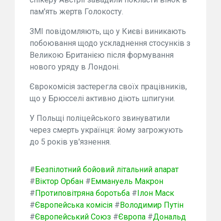
пам'ять жертв Голокосту.
ЗМІ повідомляють, що у Києві виникають
побоювання щодо ускладнення стосунків з
Великою Британією після формування
нового уряду в Лондоні.
Єврокомісія застерегла своїх працівників,
що у Брюсселі активно діють шпигуни.
У Польщі поліцейського звинуватили
через смерть українця: йому загрожують
до 5 років ув'язнення.
#
Безпілотний бойовий літальний апарат
#
Віктор Орбан
#
Еммануель Макрон
#
Протиповітряна боротьба
#
Ілон Маск
#
Європейська комісія
#
Володимир Путін
#
Європейський Союз
#
Європа
#
Дональд