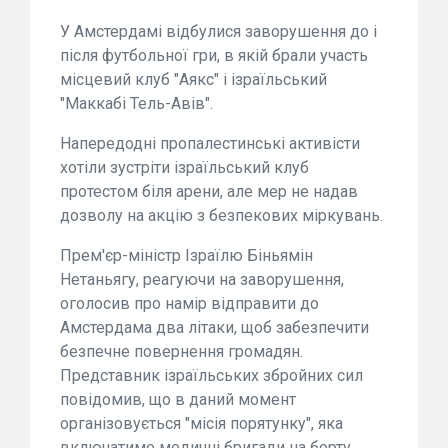
У Амстердамі відбулися заворушення до і
після футбольної гри, в якій брали участь
місцевий клуб "Аякс" і ізраїльський
"Маккабі Тель-Авів".
Напередодні пропалестинські активісти
хотіли зустріти ізраїльський клуб
протестом біля арени, але мер не надав
дозволу на акцію з безпекових міркувань.
Прем'єр-міністр Ізраїлю Біньямін
Нетаньягу, реагуючи на заворушення,
оголосив про намір відправити до
Амстердама два літаки, щоб забезпечити
безпечне повернення громадян.
Представник ізраїльських збройних сил
повідомив, що в даний момент
організовується "місія порятунку", яка
включатиме медичні бригади на борту.