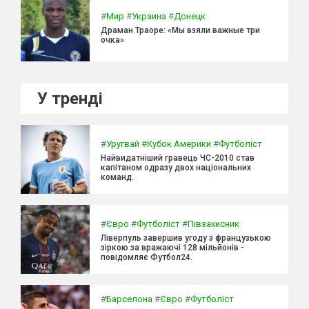
#
Мир
#
Украина
#
Донецк
Драман Траоре: «Мы взяли важные три
очка»
У тренді
#
Уругвай
#
Кубок Америки
#
Футболіст
Найвидатніший гравець ЧС-2010 став
капітаном одразу двох національних
команд.
#
Євро
#
Футболіст
#
Півзахисник
Ліверпуль завершив угоду з французькою
зіркою за вражаючі 128 мільйонів -
повідомляє Футбол24.
#
Барселона
#
Євро
#
Футболіст