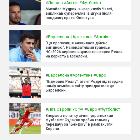
#
Лондон
#
Англія
#
Футболіст
Михайло Мудрик, вінгер клубу Челсі,
викликав суперечливі відгуки після
поєдинку проти Ювентуса.
#
Барселона
#
Аргентина
#
Англія
"Ця пропозиція виявилася дійсно
вигідною". Найвидатніший гравець
ЧС-2026 вирішив відхилити інтерес Реала
на користь Барселони.
#
Барселона
#
Аргентина
#
Євро
"Відмовив Реалу": агент Родрі підтвердив
намір чемпіона світу приєднатися до
Барселони.
#
Ліга Європи УЄФА
#
Євро
#
Футболіст
Вперше з початку січня: український
футболіст Судаков зробив гольову
передачу за "Бенфіку" в рамках Ліги
Європи.