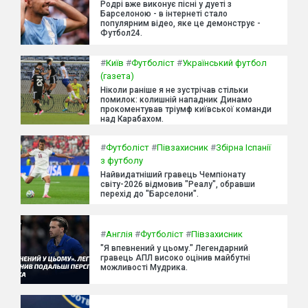
Родрі вже виконує пісні у дуеті з
Барселоною - в інтернеті стало
популярним відео, яке це демонструє -
Футбол24.
#
Київ
#
Футболіст
#
Український футбол
(газета)
Ніколи раніше я не зустрічав стільки
помилок: колишній нападник Динамо
прокоментував тріумф київської команди
над Карабахом.
#
Футболіст
#
Півзахисник
#
Збірна Іспанії
з футболу
Найвидатніший гравець Чемпіонату
світу-2026 відмовив "Реалу", обравши
перехід до "Барселони".
#
Англія
#
Футболіст
#
Півзахисник
"Я впевнений у цьому." Легендарний
гравець АПЛ високо оцінив майбутні
можливості Мудрика.