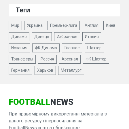
Теги
Мир
Украина
Премьер-лига
Англия
Киев
Динамо
Донецк
Избранное
Италия
Испания
ФК Динамо
Главное
Шахтер
Трансферы
Россия
Арсенал
ФК Шахтер
Германия
Харьков
Металлург
FOOTBALL
NEWS
При правомірному використанні матеріалів з
даного ресурсу гіперпосилання на
FootballNews.com.ua обов'язкове.