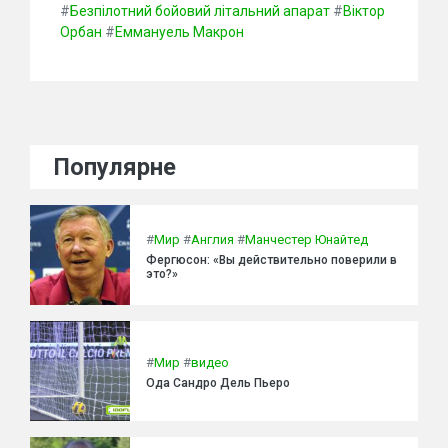
#
Безпілотний бойовий літальний апарат
#
Віктор
Орбан
#
Еммануель Макрон
Популярне
#
Мир
#
Англия
#
Манчестер Юнайтед
Фергюсон: «Вы действительно поверили в
это?»
#
Мир
#
видео
Ода Сандро Дель Пьеро