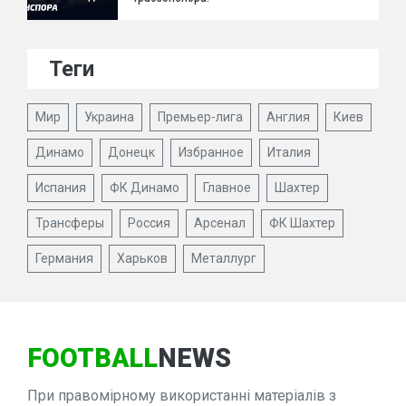
Теги
Мир
Украина
Премьер-лига
Англия
Киев
Динамо
Донецк
Избранное
Италия
Испания
ФК Динамо
Главное
Шахтер
Трансферы
Россия
Арсенал
ФК Шахтер
Германия
Харьков
Металлург
FOOTBALL
NEWS
При правомірному використанні матеріалів з