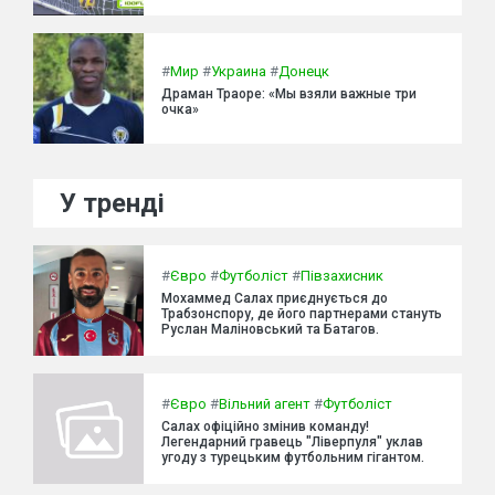
#
Мир
#
Украина
#
Донецк
Драман Траоре: «Мы взяли важные три
очка»
У тренді
#
Євро
#
Футболіст
#
Півзахисник
Мохаммед Салах приєднується до
Трабзонспору, де його партнерами стануть
Руслан Маліновський та Батагов.
#
Євро
#
Вільний агент
#
Футболіст
Салах офіційно змінив команду!
Легендарний гравець "Ліверпуля" уклав
угоду з турецьким футбольним гігантом.