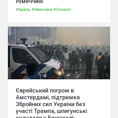
Німеччині
#
Ізраїль
#
Німеччина
#
Голокост
Єврейський погром в
Амстердамі, підтримка
Збройних сил України без
участі Трампа, шпигунські
скандали у Брюсселі: