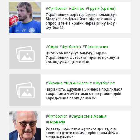
#
Футболіст
#
Дніпро
#
Грузія (країна)
Український воротар змінив команду в
Білорусі, оскільки його підозрювали у
спробі втечі з країни через річку Тису -
Футбол24.
#
Євро
#
Футболіст
#
Півзахисник
Циганков висунув вимогу Жироні.
Український футболіст прагне покинути
команду вже цього літа.
#
Україна
#
Вільний агент
#
Футболіст
Чарівність. Дружина Зінченка поділилася
яскравими моментами святкування днів
народження своїх донечок.
#
Футболіст
#
Саудівська Аравія
#
Норвегія
Блаттер поділився думкою про те, хто
повинен стати новим керівником ФІФА
після Інфантіно.