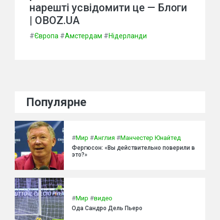
нарешті усвідомити це — Блоги
| OBOZ.UA
#
Європа
#
Амстердам
#
Нідерланди
Популярне
#
Мир
#
Англия
#
Манчестер Юнайтед
Фергюсон: «Вы действительно поверили в
это?»
#
Мир
#
видео
Ода Сандро Дель Пьеро