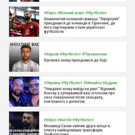
#
Євро
#
Вільний агент
#
Футболіст
Знаменитий колишній гравець "Ліверпуля"
приєднався до команди в Туреччині, де
його партнерами стали українські
футболісти.
#
Харків
#
Футболіст
#
Півзахисник
Юрченко знову приєднався до Зорі.
#
Україна
#
Футболіст
#
Михайло Мудрик
"Невдовзі знову вийду на ринг." Відомий
боксер у суперважкій вазі оголосив про
своє повернення після скандалу,
пов'язаного з допінгом.
#
Євро
#
Англія
#
Футболіст
Мохамед Салах зайняв друге місце в
списку найвідоміших трансферів
Трабзонспора.