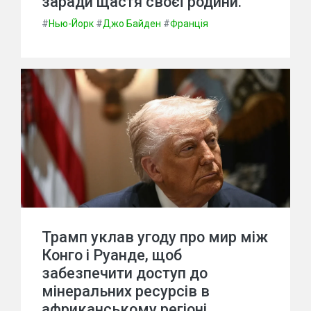
заради щастя своєї родини.
#
Нью-Йорк
#
Джо Байден
#
Франція
Трамп уклав угоду про мир між
Конго і Руанде, щоб
забезпечити доступ до
мінеральних ресурсів в
африканському регіоні,