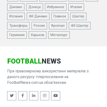
Динамо
Донецк
Избранное
Италия
Испания
ФК Динамо
Главное
Шахтер
Трансферы
Россия
Арсенал
ФК Шахтер
Германия
Харьков
Металлург
FOOTBALL
NEWS
При правомірному використанні матеріалів з
даного ресурсу гіперпосилання на
FootballNews.com.ua обов'язкове.