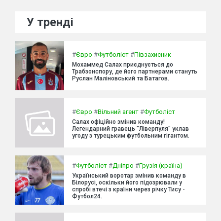
У тренді
#
Євро
#
Футболіст
#
Півзахисник
Мохаммед Салах приєднується до
Трабзонспору, де його партнерами стануть
Руслан Маліновський та Батагов.
#
Євро
#
Вільний агент
#
Футболіст
Салах офіційно змінив команду!
Легендарний гравець "Ліверпуля" уклав
угоду з турецьким футбольним гігантом.
#
Футболіст
#
Дніпро
#
Грузія (країна)
Український воротар змінив команду в
Білорусі, оскільки його підозрювали у
спробі втечі з країни через річку Тису -
Футбол24.