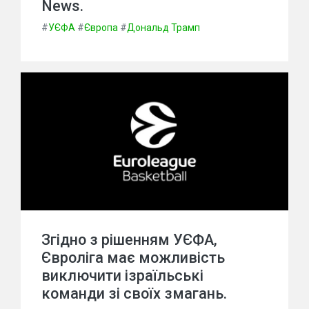
News.
#
УЄФА
#
Європа
#
Дональд Трамп
Згідно з рішенням УЄФА,
Євроліга має можливість
виключити ізраїльські
команди зі своїх змагань.