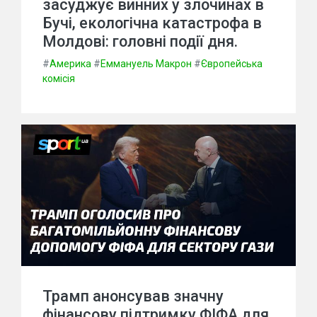
засуджує винних у злочинах в
Бучі, екологічна катастрофа в
Молдові: головні події дня.
#
Америка
#
Еммануель Макрон
#
Європейська
комісія
Трамп анонсував значну
фінансову підтримку ФІФА для