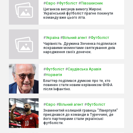
#
Євро
#
Футболіст
#
Півзахисник
Циганков висунув вимогу Жироні.
Український футболіст прагне покинути
команду вже цього літа.
#
Україна
#
Вільний агент
#
Футболіст
Чарівність. Дружина Зінченка поділилася
яскравими моментами святкування днів
народження своїх донечок.
#
Футболіст
#
Саудівська Аравія
#
Норвегія
Блаттер поділився думкою про те, хто
повинен стати новим керівником ФІФА
після Інфантіно.
#
Євро
#
Вільний агент
#
Футболіст
Знаменитий колишній гравець "Ліверпуля"
приєднався до команди в Туреччині, де
його партнерами стали українські
футболісти.