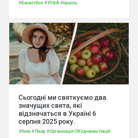
#
Баскетбол
#
УЄФА
#
Ізраїль
Сьогодні ми святкуємо два
значущих свята, які
відзначаться в Україні 6
серпня 2025 року.
#
Київ
#
Лікар
#
Організація Об'єднаних Націй