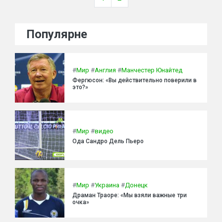
Популярне
#
Мир
#
Англия
#
Манчестер Юнайтед
Фергюсон: «Вы действительно поверили в
это?»
#
Мир
#
видео
Ода Сандро Дель Пьеро
#
Мир
#
Украина
#
Донецк
Драман Траоре: «Мы взяли важные три
очка»