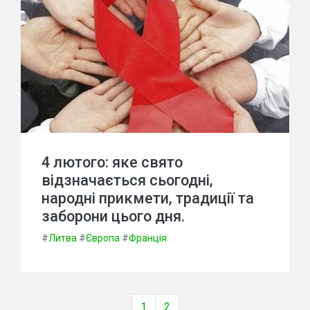
4 лютого: яке свято
відзначається сьогодні,
народні прикмети, традиції та
заборони цього дня.
#
Литва
#
Європа
#
Франція
1
2