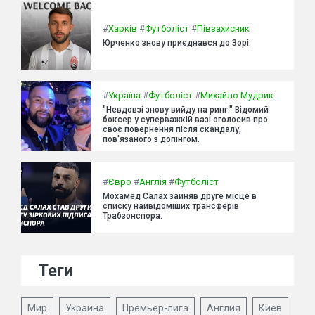
#
Харків
#
Футболіст
#
Півзахисник
Юрченко знову приєднався до Зорі.
#
Україна
#
Футболіст
#
Михайло Мудрик
"Невдовзі знову вийду на ринг." Відомий
боксер у суперважкій вазі оголосив про
своє повернення після скандалу,
пов'язаного з допінгом.
#
Євро
#
Англія
#
Футболіст
Мохамед Салах зайняв друге місце в
списку найвідоміших трансферів
Трабзонспора.
Теги
Мир
Украина
Премьер-лига
Англия
Киев