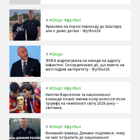
#
#
Спорт
#
футбол
Ярмолюк на порозі переходу до Шахтаря,
але є деякі деталі - Футбол24.
#
#
Спорт
ФІФА відреагувала на закиди на адресу
Інфантіно: Скоординовані дії, що мають на
меті підрив авторитету - Футбол24.
#
#
Спорт
#
футбол
Капітан Барселони та національної
команди Іспанії змінив колір волосся після
тріумфу на чемпіонаті світу 2026 року --
світлина.
#
#
Спорт
#
футбол
Колишній гравець Динамо поділився, чому
не зміг потрапити до національної