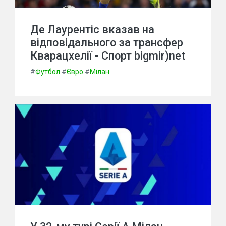
Де Лаурентіс вказав на
відповідального за трансфер
Кварацхелії - Спорт bigmir)net
#
Футбол
#
Євро
#
Мілан