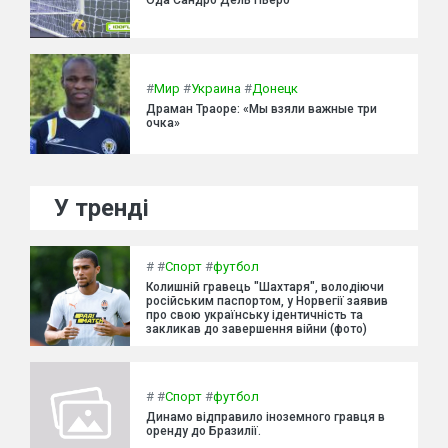
#
Мир
#
Украина
#
Донецк
Драман Траоре: «Мы взяли важные три
очка»
У тренді
#
#
Спорт
#
футбол
Колишній гравець "Шахтаря", володіючи
російським паспортом, у Норвегії заявив
про свою українську ідентичність та
закликав до завершення війни (фото)
#
#
Спорт
#
футбол
Динамо відправило іноземного гравця в
оренду до Бразилії.