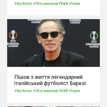
#
Футболіст
#
Ліга чемпіонів УЄФА
#
Італія
Пішов з життя легендарний
італійський футболіст Барезі.
#
Футболіст
#
Ліга чемпіонів УЄФА
#
Італія