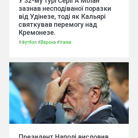
У 32-му турі Серії А Мілан
зазнав несподіваної поразки
від Удінезе, тоді як Кальярі
святкував перемогу над
Кремонезе.
#
Футбол
#
Верона
#
Італія
Президент Наполі висловив