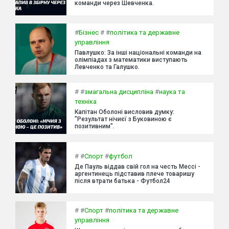
команди через Шевченка.
#
Бізнес
#
#
політика та державне
управління
Павлушко: За інші національні команди на
олімпіадах з математики виступають
Левченко та Галушко.
#
#
змагальна дисципліна
#
наука та
техніка
Капітан Оболоні висловив думку:
"Результат нічиєї з Буковиною є
позитивним".
#
#
Спорт
#
футбол
Де Пауль віддав свій гол на честь Мессі -
аргентинець підставив плече товаришу
після втрати батька - Футбол24
#
#
Спорт
#
політика та державне
управління