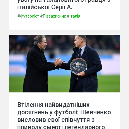
італійської Серії А.
#
Футболіст
#
Півзахисник
#
Італія
Втілення найвидатніших
досягнень у футболі: Шевченко
висловив свої співчуття з
приводу смерті легендарного