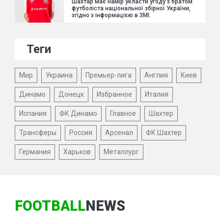
Шахтар має намір укласти угоду з братом
футболіста національної збірної України,
згідно з інформацією в ЗМІ.
Теги
Мир
Украина
Премьер-лига
Англия
Киев
Динамо
Донецк
Избранное
Италия
Испания
ФК Динамо
Главное
Шахтер
Трансферы
Россия
Арсенал
ФК Шахтер
Германия
Харьков
Металлург
FOOTBALL
NEWS