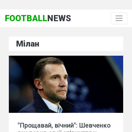
FOOTBALL
NEWS
Мілан
"Прощавай, вічний": Шевченко