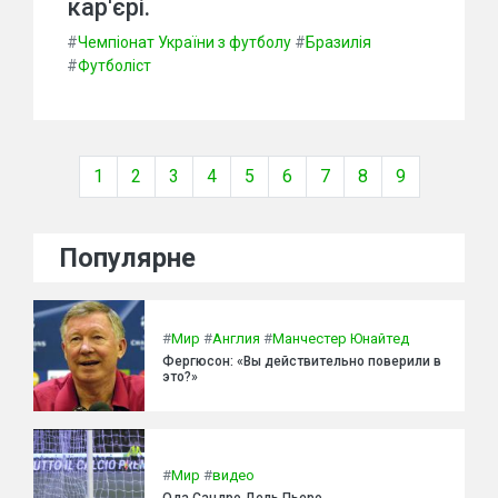
кар'єрі.
#
Чемпіонат України з футболу
#
Бразилія
#
Футболіст
1
2
3
4
5
6
7
8
9
Популярне
#
Мир
#
Англия
#
Манчестер Юнайтед
Фергюсон: «Вы действительно поверили в
это?»
#
Мир
#
видео
Ода Сандро Дель Пьеро