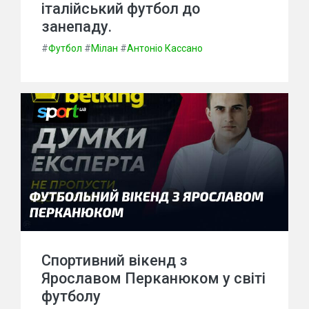
італійський футбол до
занепаду.
#
Футбол
#
Мілан
#
Антоніо Кассано
Спортивний вікенд з
Ярославом Перканюком у світі
футболу