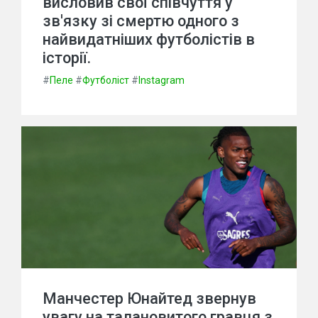
висловив свої співчуття у
зв'язку зі смертю одного з
найвидатніших футболістів в
історії.
#
Пеле
#
Футболіст
#
Instagram
Манчестер Юнайтед звернув
увагу на талановитого гравця з