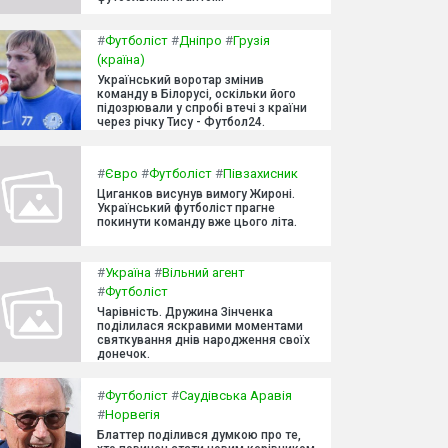
#
Футболіст
#
Дніпро
#
Грузія
(країна)
Український воротар змінив
команду в Білорусі, оскільки його
підозрювали у спробі втечі з країни
через річку Тису - Футбол24.
#
Євро
#
Футболіст
#
Півзахисник
Циганков висунув вимогу Жироні.
Український футболіст прагне
покинути команду вже цього літа.
#
Україна
#
Вільний агент
#
Футболіст
Чарівність. Дружина Зінченка
поділилася яскравими моментами
святкування днів народження своїх
донечок.
#
Футболіст
#
Саудівська Аравія
#
Норвегія
Блаттер поділився думкою про те,