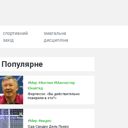
спортивний
змагальна
захід
дисципліна
Популярне
#
Мир
#
Англия
#
Манчестер
Юнайтед
Фергюсон: «Вы действительно
поверили в это?»
#
Мир
#
видео
Ода Сандро Дель Пьеро