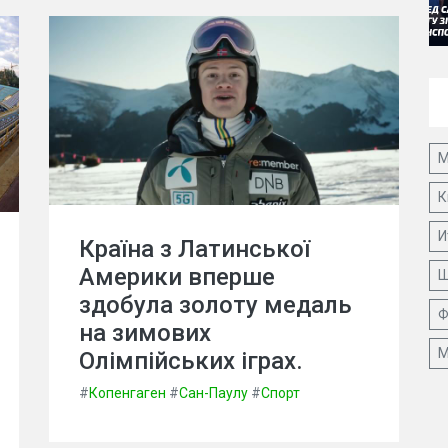
М
К
И
Країна з Латинської
Америки вперше
Ш
здобула золоту медаль
Ф
на зимових
М
Олімпійських іграх.
#
Копенгаген
#
Сан-Паулу
#
Спорт