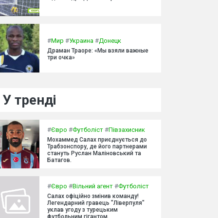
#
Мир
#
Украина
#
Донецк
Драман Траоре: «Мы взяли важные
три очка»
У тренді
#
Євро
#
Футболіст
#
Півзахисник
Мохаммед Салах приєднується до
Трабзонспору, де його партнерами
стануть Руслан Маліновський та
Батагов.
#
Євро
#
Вільний агент
#
Футболіст
Салах офіційно змінив команду!
Легендарний гравець "Ліверпуля"
уклав угоду з турецьким
футбольним гігантом.