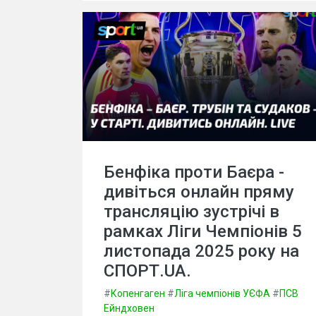
Бенфіка проти Баєра -
дивіться онлайн пряму
трансляцію зустрічі в
рамках Ліги Чемпіонів 5
листопада 2025 року на
СПОРТ.UA.
#
Копенгаген
#
Ліга чемпіонів УЄФА
#
ПСВ
Ейндховен