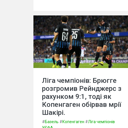
Ліга чемпіонів: Брюгге
розгромив Рейнджерс з
рахунком 9:1, тоді як
Копенгаген обірвав мрії
Шакірі.
#
Базель
#
Копенгаген
#
Ліга чемпіонів
УЄФА