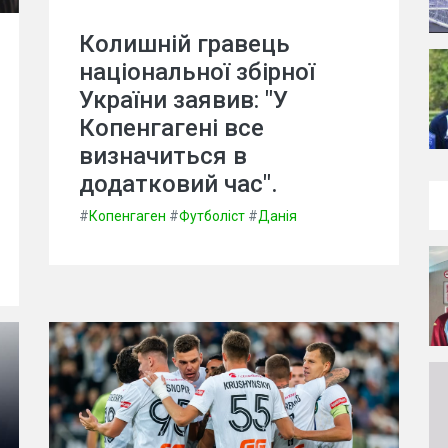
Колишній гравець
національної збірної
України заявив: "У
Копенгагені все
визначиться в
додатковий час".
#
Копенгаген
#
Футболіст
#
Данія