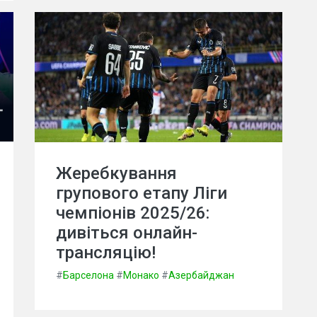
Жеребкування
групового етапу Ліги
чемпіонів 2025/26:
дивіться онлайн-
трансляцію!
#
Барселона
#
Монако
#
Азербайджан