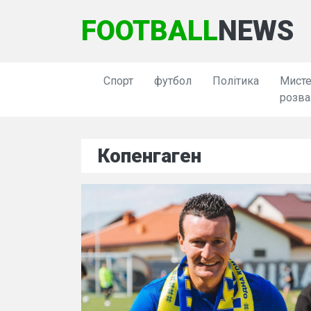
FOOTBALL
NEWS
Спорт
футбол
Політика
Мисте
розва
Копенгаген