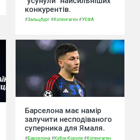
"усунули" найсильніших
конкурентів.
#
Зальцбург
#
Копенгаген
#
УЄФА
Барселона має намір
залучити несподіваного
суперника для Ямаля.
#
Барселона
#
Кубок Короля
#
Копенгаген