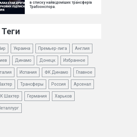
в списку найвідоміших трансферів
Трабзонспора.
Теги
ир
Украина
Премьер-лига
Англия
иев
Динамо
Донецк
Избранное
талия
Испания
ФК Динамо
Главное
ахтер
Трансферы
Россия
Арсенал
К Шахтер
Германия
Харьков
еталлург