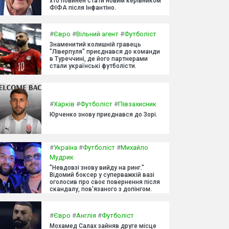
хто повинен стати новим керівником
ФІФА після Інфантіно.
#
Євро
#
Вільний агент
#
Футболіст
Знаменитий колишній гравець
"Ліверпуля" приєднався до команди
в Туреччині, де його партнерами
стали українські футболісти.
#
Харків
#
Футболіст
#
Півзахисник
Юрченко знову приєднався до Зорі.
#
Україна
#
Футболіст
#
Михайло
Мудрик
"Невдовзі знову вийду на ринг."
Відомий боксер у суперважкій вазі
оголосив про своє повернення після
скандалу, пов'язаного з допінгом.
#
Євро
#
Англія
#
Футболіст
Мохамед Салах зайняв друге місце