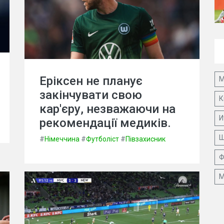
Еріксен не планує
М
закінчувати свою
К
кар'єру, незважаючи на
И
рекомендації медиків.
Ш
#
Німеччина
#
Футболіст
#
Півзахисник
Ф
М