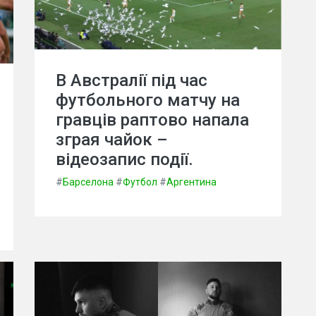
В Австралії під час
футбольного матчу на
гравців раптово напала
зграя чайок –
відеозапис події.
#
Барселона
#
Футбол
#
Аргентина