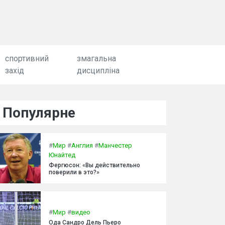
спортивний
змагальна
захід
дисципліна
Популярне
#
Мир
#
Англия
#
Манчестер
Юнайтед
Фергюсон: «Вы действительно
поверили в это?»
#
Мир
#
видео
Ода Сандро Дель Пьеро