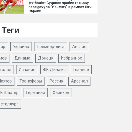
футболіст Судаков зробив гольову
передачу за "Бенфіку" в рамках Ліги
Європи.
Теги
ир
Украина
Премьер-лига
Англия
иев
Динамо
Донецк
Избранное
талия
Испания
ФК Динамо
Главное
ахтер
Трансферы
Россия
Арсенал
К Шахтер
Германия
Харьков
еталлург