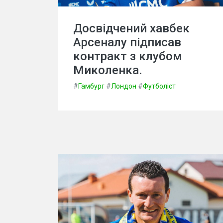
Досвідчений хавбек
Арсеналу підписав
контракт з клубом
Миколенка.
#
Гамбург
#
Лондон
#
Футболіст