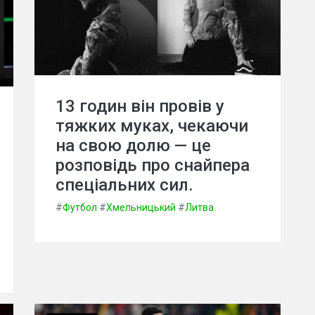
13 годин він провів у
тяжких муках, чекаючи
на свою долю — це
розповідь про снайпера
спеціальних сил.
#
Футбол
#
Хмельницький
#
Литва