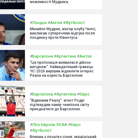
можливості Мудрика.
#
Лондон
#
Англія
#
Футболіст
Михайло Мудрик, вінгер клубу Челсі,
викликав суперечливі відгуки після
поєдинку проти Ювентуса.
#
Барселона
#
Аргентина
#
Англія
"Ця пропозиція виявилася дійсно
вигідною". Найвидатніший гравець
ЧС-2026 вирішив відхилити інтерес
Реала на користь Барселони.
#
Барселона
#
Аргентина
#
Євро
"Відмовив Реалу": агент Родрі
підтвердив намір чемпіона світу
приєднатися до Барселони.
#
Ліга Європи УЄФА
#
Євро
#
Футболіст
Вперше з початку січня: український