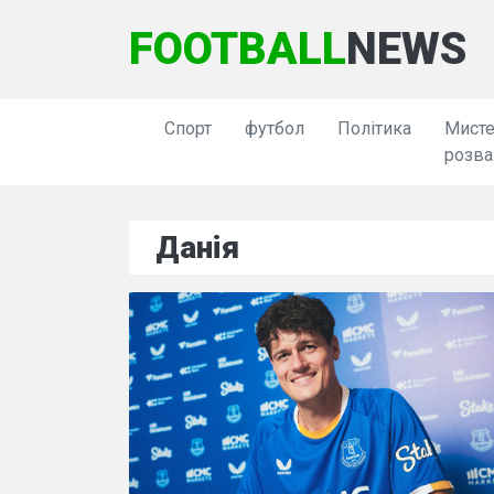
FOOTBALL
NEWS
Спорт
футбол
Політика
Мисте
розва
Данія