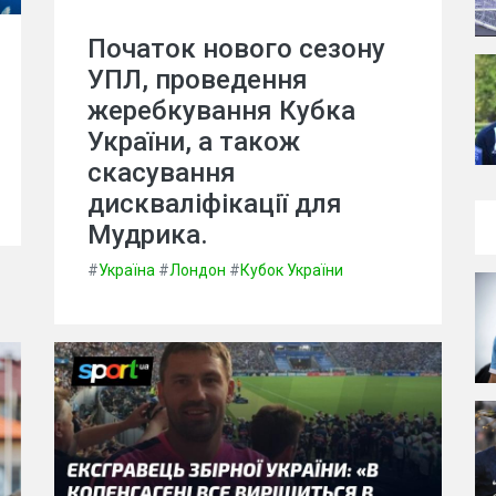
Початок нового сезону
УПЛ, проведення
жеребкування Кубка
України, а також
скасування
дискваліфікації для
Мудрика.
#
Україна
#
Лондон
#
Кубок України