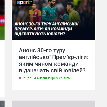
Анонс 30-го туру
англійської Прем'єр-ліги:
яким чином команди
відзначать свій ювілей?
#
Лондон
#
Англія
#
Прем'єр-ліга