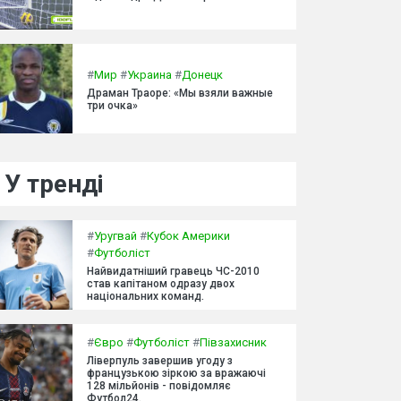
#
Мир
#
Украина
#
Донецк
Драман Траоре: «Мы взяли важные
три очка»
У тренді
#
Уругвай
#
Кубок Америки
#
Футболіст
Найвидатніший гравець ЧС-2010
став капітаном одразу двох
національних команд.
#
Євро
#
Футболіст
#
Півзахисник
Ліверпуль завершив угоду з
французькою зіркою за вражаючі
128 мільйонів - повідомляє
Футбол24.