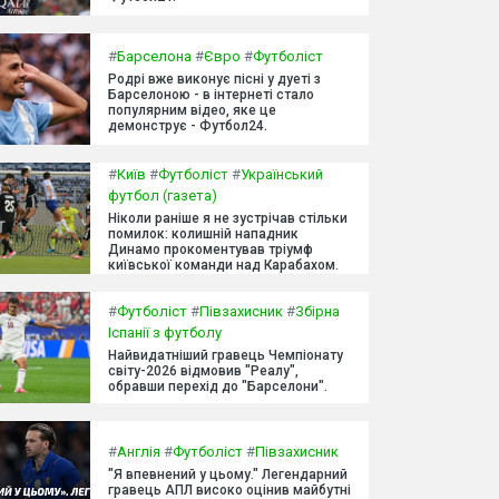
#
Барселона
#
Євро
#
Футболіст
Родрі вже виконує пісні у дуеті з
Барселоною - в інтернеті стало
популярним відео, яке це
демонструє - Футбол24.
#
Київ
#
Футболіст
#
Український
футбол (газета)
Ніколи раніше я не зустрічав стільки
помилок: колишній нападник
Динамо прокоментував тріумф
київської команди над Карабахом.
#
Футболіст
#
Півзахисник
#
Збірна
Іспанії з футболу
Найвидатніший гравець Чемпіонату
світу-2026 відмовив "Реалу",
обравши перехід до "Барселони".
#
Англія
#
Футболіст
#
Півзахисник
"Я впевнений у цьому." Легендарний
гравець АПЛ високо оцінив майбутні