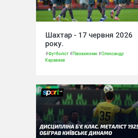
Шахтар - 17 червня 2026
року.
#
Футболіст
#
Півзахисник
#
Олександр
Караваєв