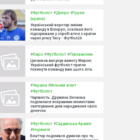
#
Футболіст
#
Дніпро
#
Грузія
(країна)
Український воротар змінив
команду в Білорусі, оскільки його
підозрювали у спробі втечі з країни
через річку Тису - Футбол24.
#
Євро
#
Футболіст
#
Півзахисник
Циганков висунув вимогу Жироні.
Український футболіст прагне
покинути команду вже цього літа.
#
Україна
#
Вільний агент
#
Футболіст
Чарівність. Дружина Зінченка
поділилася яскравими моментами
святкування днів народження своїх
донечок.
#
Футболіст
#
Саудівська Аравія
#
Норвегія
Блаттер поділився думкою про те,