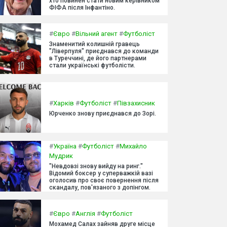
хто повинен стати новим керівником
ФІФА після Інфантіно.
#
Євро
#
Вільний агент
#
Футболіст
Знаменитий колишній гравець
"Ліверпуля" приєднався до команди
в Туреччині, де його партнерами
стали українські футболісти.
#
Харків
#
Футболіст
#
Півзахисник
Юрченко знову приєднався до Зорі.
#
Україна
#
Футболіст
#
Михайло
Мудрик
"Невдовзі знову вийду на ринг."
Відомий боксер у суперважкій вазі
оголосив про своє повернення після
скандалу, пов'язаного з допінгом.
#
Євро
#
Англія
#
Футболіст
Мохамед Салах зайняв друге місце