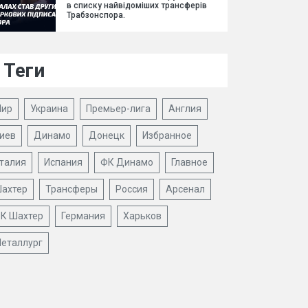
в списку найвідоміших трансферів
Трабзонспора.
Теги
ир
Украина
Премьер-лига
Англия
иев
Динамо
Донецк
Избранное
талия
Испания
ФК Динамо
Главное
ахтер
Трансферы
Россия
Арсенал
К Шахтер
Германия
Харьков
еталлург