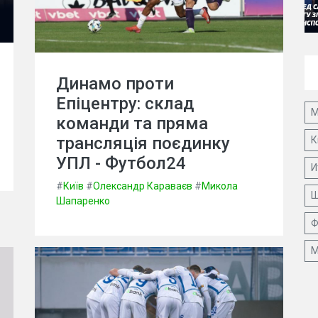
Динамо проти
Епіцентру: склад
М
команди та пряма
трансляція поєдинку
К
УПЛ - Футбол24
И
#
Київ
#
Олександр Караваєв
#
Микола
Ш
Шапаренко
Ф
М