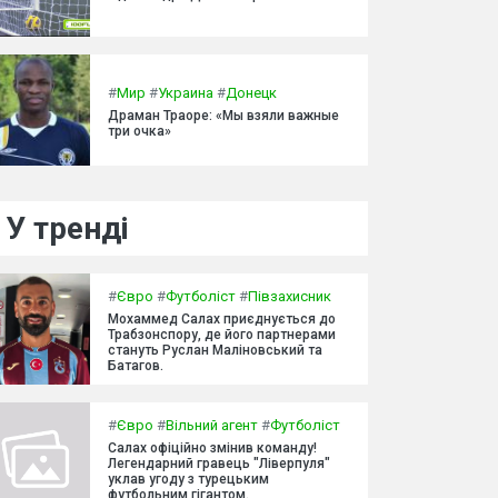
#
Мир
#
Украина
#
Донецк
Драман Траоре: «Мы взяли важные
три очка»
У тренді
#
Євро
#
Футболіст
#
Півзахисник
Мохаммед Салах приєднується до
Трабзонспору, де його партнерами
стануть Руслан Маліновський та
Батагов.
#
Євро
#
Вільний агент
#
Футболіст
Салах офіційно змінив команду!
Легендарний гравець "Ліверпуля"
уклав угоду з турецьким
футбольним гігантом.