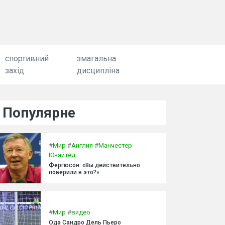
спортивний
змагальна
захід
дисципліна
Популярне
#
Мир
#
Англия
#
Манчестер
Юнайтед
Фергюсон: «Вы действительно
поверили в это?»
#
Мир
#
видео
Ода Сандро Дель Пьеро