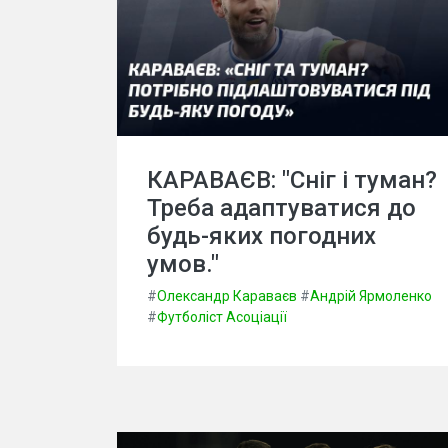
КАРАВАЄВ: "Сніг і туман?
Треба адаптуватися до
будь-яких погодних
умов."
#
Олександр Караваєв
#
Андрій Ярмоленко
#
Футболіст Асоціації