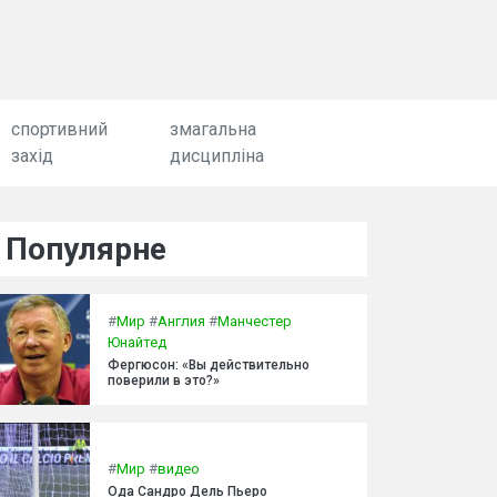
спортивний
змагальна
захід
дисципліна
Популярне
#
Мир
#
Англия
#
Манчестер
Юнайтед
Фергюсон: «Вы действительно
поверили в это?»
#
Мир
#
видео
Ода Сандро Дель Пьеро