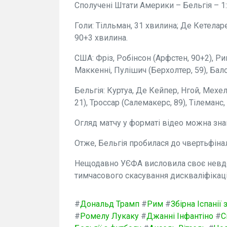
Сполучені Штати Америки – Бельгія – 1
Голи: Тілльман, 31 хвилина; Де Кетеларе
90+3 хвилина.
США: Фріз, Робінсон (Арфстен, 90+2), Рим
Маккенні, Пулішич (Берхолтер, 59), Балог
Бельгія: Куртуа, Де Кейпер, Нгой, Мехеле
21), Троссар (Салемакерс, 89), Тілеманс,
Огляд матчу у форматі відео можна зна
Отже, Бельгія пробилася до чвертьфінал
Нещодавно УЄФА висловила своє невдо
тимчасового скасування дискваліфікаці
#
Дональд Трамп
#
Рим
#
Збірна Іспанії
#
Ромелу Лукаку
#
Джанні Інфантіно
#
С