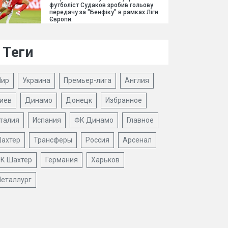
футболіст Судаков зробив гольову
передачу за "Бенфіку" в рамках Ліги
Європи.
Теги
ир
Украина
Премьер-лига
Англия
иев
Динамо
Донецк
Избранное
талия
Испания
ФК Динамо
Главное
ахтер
Трансферы
Россия
Арсенал
К Шахтер
Германия
Харьков
еталлург