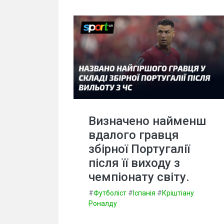
Визначено найменш
вдалого гравця
збірної Португалії
після її виходу з
чемпіонату світу.
#
Футболіст
#
Іспанія
#
Кріштіану
Роналду