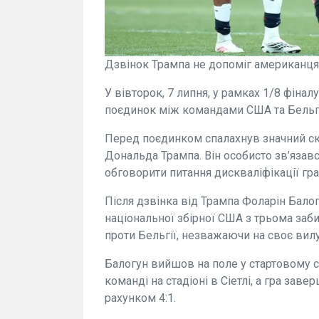
Дзвінок Трампа не допоміг американця
У вівторок, 7 липня, у рамках 1/8 фінал
поєдинок між командами США та Бельгі
Перед поєдинком спалахнув значний с
Дональда Трампа. Він особисто зв’язав
обговорити питання дискваліфікації гр
Після дзвінка від Трампа Фоларін Бал
національної збірної США з трьома заби
проти Бельгії, незважаючи на своє вил
Балогун вийшов на поле у стартовому ск
команді на стадіоні в Сіетлі, а гра за
рахунком 4:1.