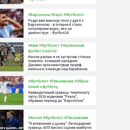
#
Барселона
#
Євро
#
Футболіст
Родрі вже виконує пісні у дуеті з
Барселоною - в інтернеті стало
популярним відео, яке це
демонструє - Футбол24.
#
Київ
#
Футболіст
#
Український
футбол (газета)
Ніколи раніше я не зустрічав стільки
помилок: колишній нападник
Динамо прокоментував тріумф
київської команди над Карабахом.
#
Футболіст
#
Півзахисник
#
Збірна
Іспанії з футболу
Найвидатніший гравець Чемпіонату
світу-2026 відмовив "Реалу",
обравши перехід до "Барселони".
#
Англія
#
Футболіст
#
Півзахисник
"Я впевнений у цьому." Легендарний
гравець АПЛ високо оцінив майбутні