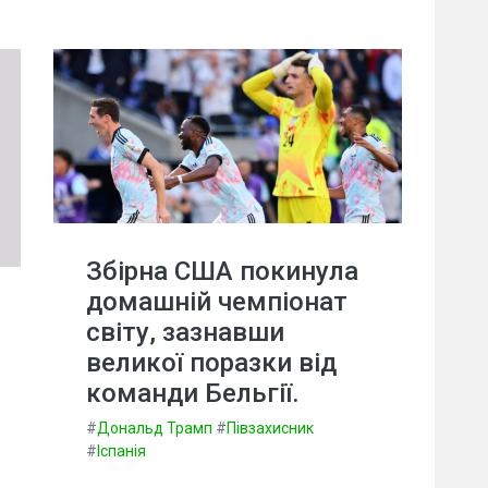
Збірна США покинула
домашній чемпіонат
світу, зазнавши
великої поразки від
команди Бельгії.
#
Дональд Трамп
#
Півзахисник
#
Іспанія