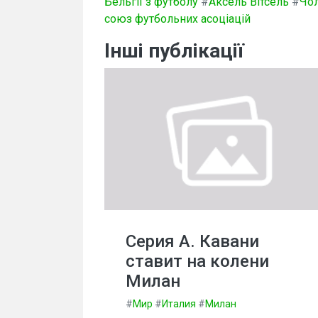
Бельгії з футболу
#
Аксель Вітсель
#
Чол
союз футбольних асоціацій
Інші публікації
Серия А. Кавани
ставит на колени
Милан
#
Мир
#
Италия
#
Милан