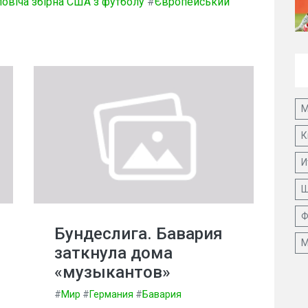
овіча збірна США з футболу
#
Європейський
М
К
И
Ш
Ф
Бундеслига. Бавария
М
заткнула дома
«музыкантов»
#
Мир
#
Германия
#
Бавария