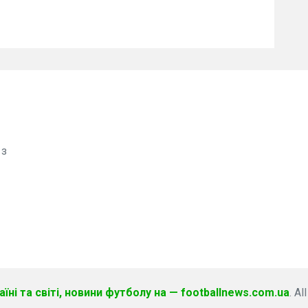
 з
їні та світі, новини футболу на — footballnews.com.ua
. Al