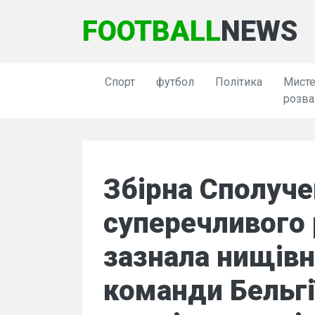
FOOTBALL
NEWS
Спорт
футбол
Політика
Мисте
розва
Збірна Сполуче
суперечливого
зазнала нищівн
команди Бельгії