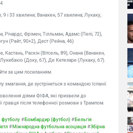
:4
, 9 і 33 хвилини; Ванакен, 57 хвилина; Лукаку,
, Річардс, Фрімен, Тілльман, Адамс (Пепі, 72),
ун (Райт, 90+2), Дест (Рейна, 46).
, Кастань, Раскін (Вітсель, 89), Онана (Ванакен,
 Лукебакіо (Доку, 67), Де Кетеларе (Лукаку, 67).
йти за цим посиланням.
у змагання, де зустрінеться з командою Іспанії.
волення діями ФІФА, які призвели до
ї гравця після телефонної розмови з Трампом.
 з футболу
#
Бомбардир (футбол)
#
Бельгія
іетл
#
Міжнародна футбольна асоціація
#
Збірна