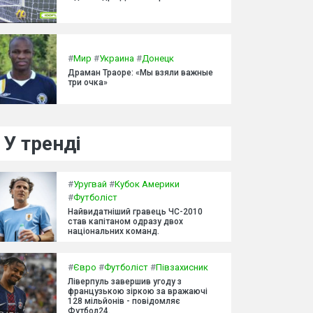
#
Мир
#
Украина
#
Донецк
Драман Траоре: «Мы взяли важные
три очка»
У тренді
#
Уругвай
#
Кубок Америки
#
Футболіст
Найвидатніший гравець ЧС-2010
став капітаном одразу двох
національних команд.
#
Євро
#
Футболіст
#
Півзахисник
Ліверпуль завершив угоду з
французькою зіркою за вражаючі
128 мільйонів - повідомляє
Футбол24.