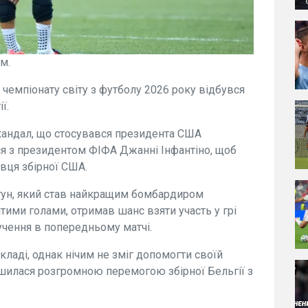
м.
у чемпіонату світу з футболу 2026 року відбувся
ї.
кандал, що стосувався президента США
ся з президентом ФІФА Джанні Інфантіно, щоб
авця збірної США.
огун, який став найкращим бомбардиром
тими голами, отримав шанс взяти участь у грі
учення в попередньому матчі.
ладі, однак нічим не зміг допомогти своїй
вершилася розгромною перемогою збірної Бельгії з