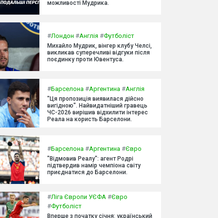
можливості Мудрика.
#
Лондон
#
Англія
#
Футболіст
Михайло Мудрик, вінгер клубу Челсі,
викликав суперечливі відгуки після
поєдинку проти Ювентуса.
#
Барселона
#
Аргентина
#
Англія
"Ця пропозиція виявилася дійсно
вигідною". Найвидатніший гравець
ЧС-2026 вирішив відхилити інтерес
Реала на користь Барселони.
#
Барселона
#
Аргентина
#
Євро
"Відмовив Реалу": агент Родрі
підтвердив намір чемпіона світу
приєднатися до Барселони.
#
Ліга Європи УЄФА
#
Євро
#
Футболіст
Вперше з початку січня: український