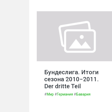
Бундеслига. Итоги
сезона 2010−2011.
Der dritte Teil
#
Мир
#
Германия
#
Бавария