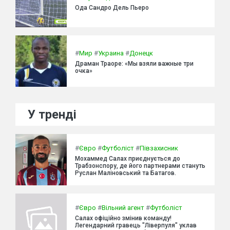
Ода Сандро Дель Пьеро
#
Мир
#
Украина
#
Донецк
Драман Траоре: «Мы взяли важные три
очка»
У тренді
#
Євро
#
Футболіст
#
Півзахисник
Мохаммед Салах приєднується до
Трабзонспору, де його партнерами стануть
Руслан Маліновський та Батагов.
#
Євро
#
Вільний агент
#
Футболіст
Салах офіційно змінив команду!
Легендарний гравець "Ліверпуля" уклав