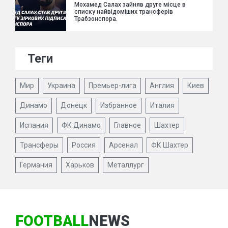
Мохамед Салах зайняв друге місце в
списку найвідоміших трансферів
Трабзонспора.
Теги
Мир
Украина
Премьер-лига
Англия
Киев
Динамо
Донецк
Избранное
Италия
Испания
ФК Динамо
Главное
Шахтер
Трансферы
Россия
Арсенал
ФК Шахтер
Германия
Харьков
Металлург
FOOTBALL
NEWS