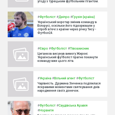
угоду з турецьким футбольним гігантом.
#
Футболіст
#
Дніпро
#
Грузія (країна)
Український воротар змінив команду в
Білорусі, оскільки його підозрювали у
спробі втечі з країни через річку Тису -
Футбол24.
#
Євро
#
Футболіст
#
Півзахисник
Циганков висунув вимогу Жироні.
Український футболіст прагне покинути
команду вже цього літа.
#
Україна
#
Вільний агент
#
Футболіст
Чарівність. Дружина Зінченка поділилася
яскравими моментами святкування днів
народження своїх донечок.
#
Футболіст
#
Саудівська Аравія
#
Норвегія