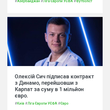
#
Азербайджан
#
Ліга Європи УЄФА
#
Футболіст
Олексій Сич підписав контракт
з Динамо, перейшовши з
Карпат за суму в 1 мільйон
євро.
#
Київ
#
Ліга Європи УЄФА
#
Євро