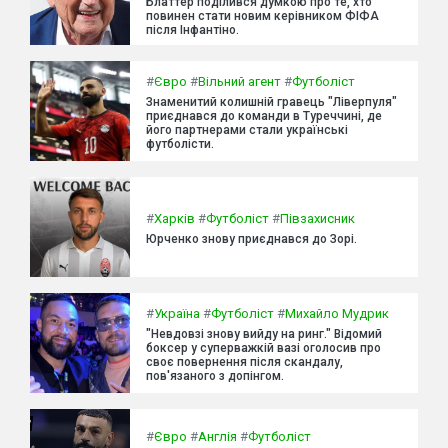
Блаттер поділився думкою про те, хто
повинен стати новим керівником ФІФА
після Інфантіно.
#
Євро
#
Вільний агент
#
Футболіст
Знаменитий колишній гравець "Ліверпуля"
приєднався до команди в Туреччині, де
його партнерами стали українські
футболісти.
#
Харків
#
Футболіст
#
Півзахисник
Юрченко знову приєднався до Зорі.
#
Україна
#
Футболіст
#
Михайло Мудрик
"Невдовзі знову вийду на ринг." Відомий
боксер у суперважкій вазі оголосив про
своє повернення після скандалу,
пов'язаного з допінгом.
#
Євро
#
Англія
#
Футболіст