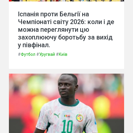
Іспанія проти Бельгії на
Чемпіонаті світу 2026: коли і де
можна переглянути цю
захоплюючу боротьбу за вихід
у півфінал.
#
Футбол
#
Уругвай
#
Київ