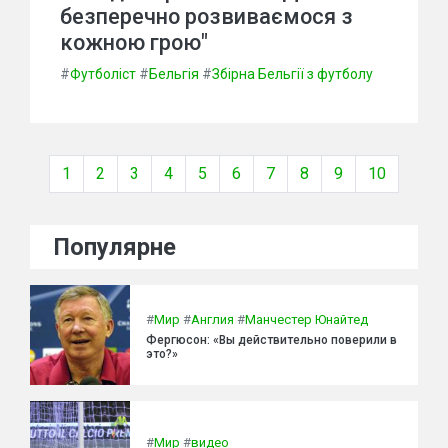
безперечно розвиваємося з
кожною грою"
#
Футболіст
#
Бельгія
#
Збірна Бельгії з футболу
1
2
3
4
5
6
7
8
9
10
Популярне
#
Мир
#
Англия
#
Манчестер Юнайтед
Фергюсон: «Вы действительно поверили в
это?»
#
Мир
#
видео