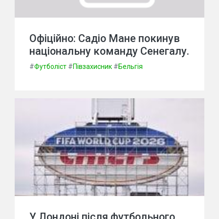
Офіційно: Садіо Мане покинув
національну команду Сенегалу.
#
Футболіст
#
Півзахисник
#
Бельгія
У Лондоні після футбольного