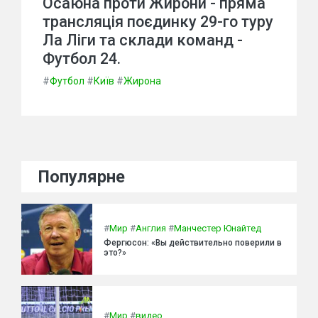
Осаюна проти Жирони - пряма
трансляція поєдинку 29-го туру
Ла Ліги та склади команд -
Футбол 24.
#
Футбол
#
Київ
#
Жирона
Популярне
#
Мир
#
Англия
#
Манчестер Юнайтед
Фергюсон: «Вы действительно поверили в
это?»
#
Мир
#
видео