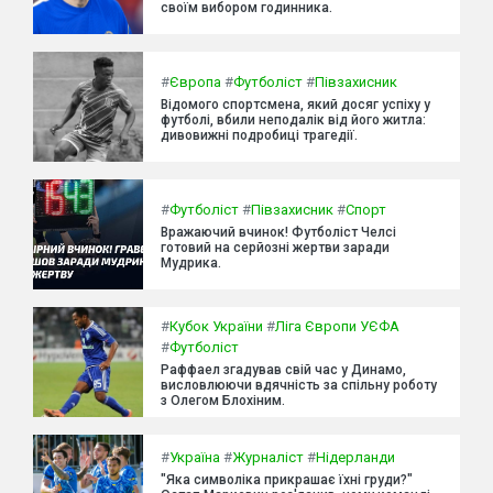
своїм вибором годинника.
#
Європа
#
Футболіст
#
Півзахисник
Відомого спортсмена, який досяг успіху у
футболі, вбили неподалік від його житла:
дивовижні подробиці трагедії.
#
Футболіст
#
Півзахисник
#
Спорт
Вражаючий вчинок! Футболіст Челсі
готовий на серйозні жертви заради
Мудрика.
#
Кубок України
#
Ліга Європи УЄФА
#
Футболіст
Раффаел згадував свій час у Динамо,
висловлюючи вдячність за спільну роботу
з Олегом Блохіним.
#
Україна
#
Журналіст
#
Нідерланди
"Яка символіка прикрашає їхні груди?"