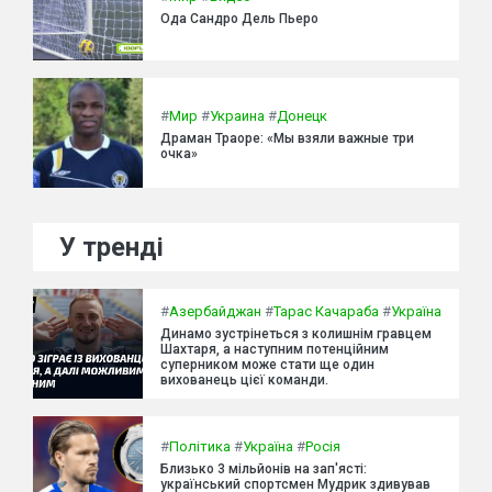
Ода Сандро Дель Пьеро
#
Мир
#
Украина
#
Донецк
Драман Траоре: «Мы взяли важные три
очка»
У тренді
#
Азербайджан
#
Тарас Качараба
#
Україна
Динамо зустрінеться з колишнім гравцем
Шахтаря, а наступним потенційним
суперником може стати ще один
вихованець цієї команди.
#
Політика
#
Україна
#
Росія
Близько 3 мільйонів на зап'ясті:
український спортсмен Мудрик здивував