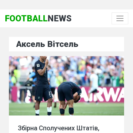
FOOTBALL
NEWS
Аксель Вітсель
Збірна Сполучених Штатів,