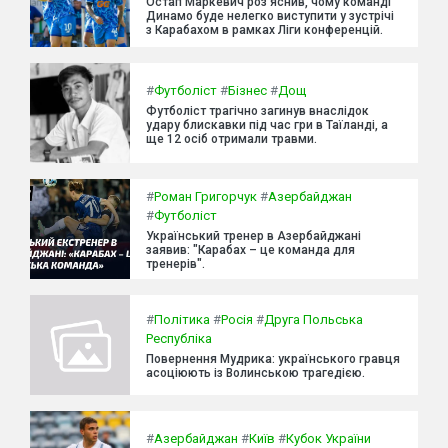
Остап Маркевич роз'яснив, чому команді
Динамо буде нелегко виступити у зустрічі
з Карабахом в рамках Ліги конференцій.
#
Футболіст
#
Бізнес
#
Дощ
Футболіст трагічно загинув внаслідок
удару блискавки під час гри в Таїланді, а
ще 12 осіб отримали травми.
#
Роман Григорчук
#
Азербайджан
#
Футболіст
Український тренер в Азербайджані
заявив: "Карабах – це команда для
тренерів".
#
Політика
#
Росія
#
Друга Польська
Республіка
Повернення Мудрика: українського гравця
асоціюють із Волинською трагедією.
#
Азербайджан
#
Київ
#
Кубок України