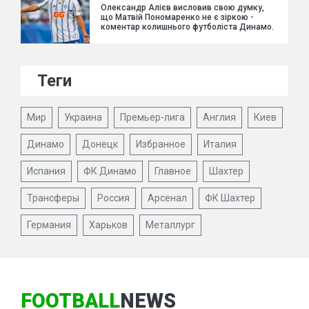
Олександр Алієв висловив свою думку,
що Матвій Пономаренко не є зіркою -
коментар колишнього футболіста Динамо.
Теги
Мир
Украина
Премьер-лига
Англия
Киев
Динамо
Донецк
Избранное
Италия
Испания
ФК Динамо
Главное
Шахтер
Трансферы
Россия
Арсенал
ФК Шахтер
Германия
Харьков
Металлург
FOOTBALL
NEWS