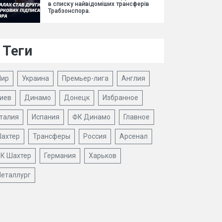
в списку найвідоміших трансферів
Трабзонспора.
Теги
ир
Украина
Премьер-лига
Англия
иев
Динамо
Донецк
Избранное
талия
Испания
ФК Динамо
Главное
ахтер
Трансферы
Россия
Арсенал
К Шахтер
Германия
Харьков
еталлург