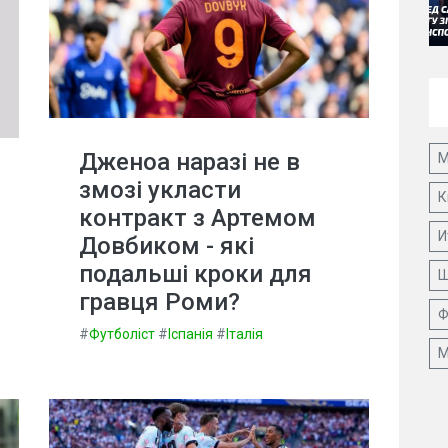
Дженоа наразі не в
М
змозі укласти
К
контракт з Артемом
И
Довбиком - які
подальші кроки для
Ш
гравця Роми?
Ф
#
Футболіст
#
Іспанія
#
Італія
М