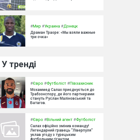
#
Мир
#
Украина
#
Донецк
Драман Траоре: «Мы взяли важные
три очка»
У тренді
#
Євро
#
Футболіст
#
Півзахисник
Мохаммед Салах приєднується до
Трабзонспору, де його партнерами
стануть Руслан Маліновський та
Батагов.
#
Євро
#
Вільний агент
#
Футболіст
Салах офіційно змінив команду!
Легендарний гравець "Ліверпуля"
уклав угоду з турецьким
футбольним гігантом.