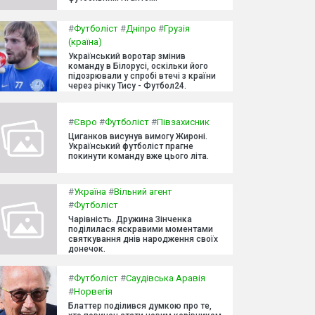
#
Футболіст
#
Дніпро
#
Грузія
(країна)
Український воротар змінив
команду в Білорусі, оскільки його
підозрювали у спробі втечі з країни
через річку Тису - Футбол24.
#
Євро
#
Футболіст
#
Півзахисник
Циганков висунув вимогу Жироні.
Український футболіст прагне
покинути команду вже цього літа.
#
Україна
#
Вільний агент
#
Футболіст
Чарівність. Дружина Зінченка
поділилася яскравими моментами
святкування днів народження своїх
донечок.
#
Футболіст
#
Саудівська Аравія
#
Норвегія
Блаттер поділився думкою про те,