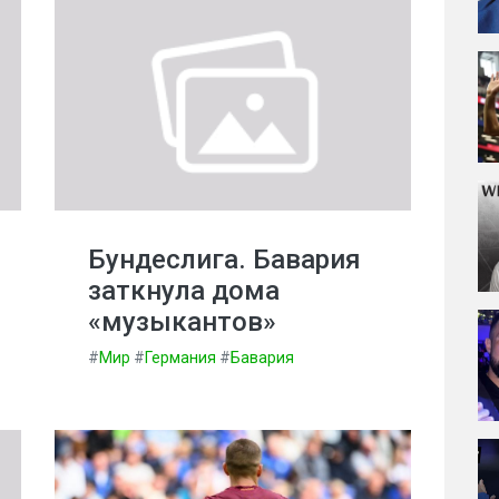
Бундеслига. Бавария
заткнула дома
«музыкантов»
#
Мир
#
Германия
#
Бавария