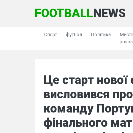
FOOTBALL
NEWS
Спорт
футбол
Політика
Мисте
розва
Це старт нової 
висловився про
команду Португ
фінального мат