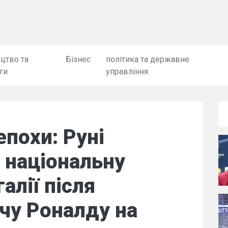
цтво та
Бізнес
політика та державне
ги
управління
епохи: Руні
 національну
алії після
чу Роналду на