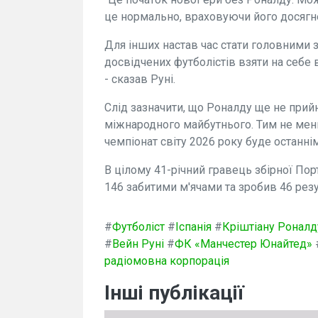
це нормально, враховуючи його досягне
Для інших настав час стати головними 
досвідчених футболістів взяти на себе в
- сказав Руні.
Слід зазначити, що Роналду ще не прий
міжнародного майбутнього. Тим не мен
чемпіонат світу 2026 року буде останнім 
В цілому 41-річний гравець збірної Порт
146 забитими м'ячами та зробив 46 рез
#
Футболіст
#
Іспанія
#
Кріштіану Роналд
#
Вейн Руні
#
ФК «Манчестер Юнайтед»
радіомовна корпорація
Інші публікації