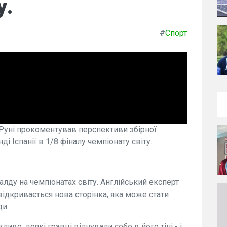
у.
#
Спорт
уні прокоментував перспективи збірної
і Іспанії в 1/8 фіналу чемпіонату світу.
лду на чемпіонатах світу. Англійський експерт
відкривається нова сторінка, яка може стати
ди.
иво, деякі гравці відчували себе в його тіні - і