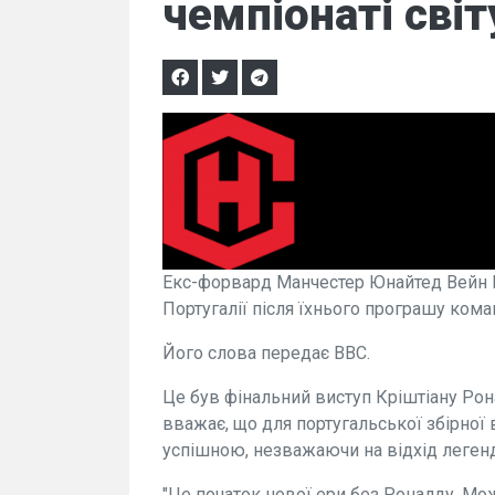
чемпіонаті світ
Екс-форвард Манчестер Юнайтед Вейн Р
Португалії після їхнього програшу команд
Його слова передає BBC.
Це був фінальний виступ Кріштіану Рона
вважає, що для португальської збірної 
успішною, незважаючи на відхід леген
"Це початок нової ери без Роналду. Можл