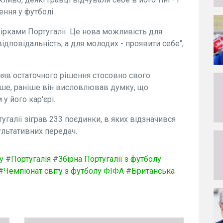
ння у футболі.
зірками Португалії. Це нова можливість для
ідповідальність, а для молодих - проявити себе",
няв остаточного рішення стосовно свого
ше, раніше він висловлював думку, що
у його кар'єрі.
угалії зіграв 233 поєдинки, в яких відзначився
ультативних передач.
у
#
Португалія
#
Збірна Португалії з футболу
#
Чемпіонат світу з футболу ФІФА
#
Британська