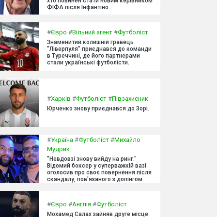
хто повинен стати новим керівником
ФІФА після Інфантіно.
#
Євро
#
Вільний агент
#
Футболіст
Знаменитий колишній гравець
"Ліверпуля" приєднався до команди
в Туреччині, де його партнерами
стали українські футболісти.
#
Харків
#
Футболіст
#
Півзахисник
Юрченко знову приєднався до Зорі.
#
Україна
#
Футболіст
#
Михайло
Мудрик
"Невдовзі знову вийду на ринг."
Відомий боксер у суперважкій вазі
оголосив про своє повернення після
скандалу, пов'язаного з допінгом.
#
Євро
#
Англія
#
Футболіст
Мохамед Салах зайняв друге місце