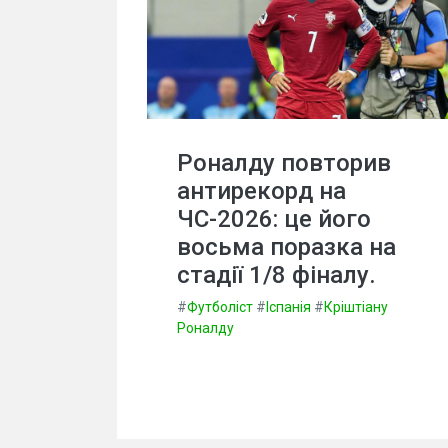
Роналду повторив
антирекорд на
ЧС-2026: це його
восьма поразка на
стадії 1/8 фіналу.
#
Футболіст
#
Іспанія
#
Кріштіану
Роналду