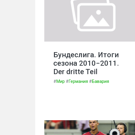
Бундеслига. Итоги
сезона 2010−2011.
Der dritte Teil
#
Мир
#
Германия
#
Бавария