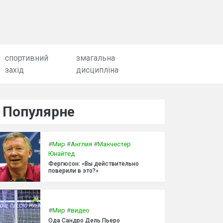
спортивний
змагальна
захід
дисципліна
Популярне
#
Мир
#
Англия
#
Манчестер
Юнайтед
Фергюсон: «Вы действительно
поверили в это?»
#
Мир
#
видео
Ода Сандро Дель Пьеро