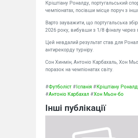
Кріштіану Роналду, португальський спо
чемпіонатах, посівши місце поруч з ін
Варто зауважити, що португальська збір
2026 року, вибувши з 1/8 фіналу через 
Цей невдалий результат став для Ронал
антирекорду турніру.
Сон Хинмін, Антоніо Карбахаль, Хон Мьо
поразок на чемпіонатах світу.
#
Футболіст
#
Іспанія
#
Кріштіану Роналд
#
Антоніо Карбахал
#
Хон Мьон-бо
Інші публікації