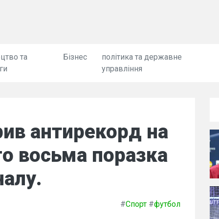
цтво та
Бізнес
політика та державне
ги
управління
ив антирекорд на
го восьма поразка
налу.
#
Спорт
#
футбол