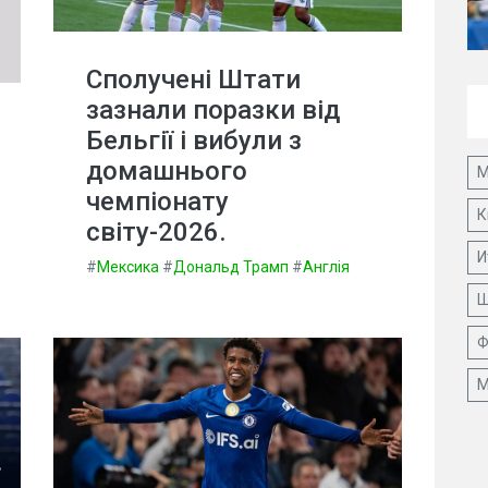
Сполучені Штати
зазнали поразки від
Бельгії і вибули з
домашнього
М
чемпіонату
К
світу-2026.
И
#
Мексика
#
Дональд Трамп
#
Англія
Ш
Ф
М