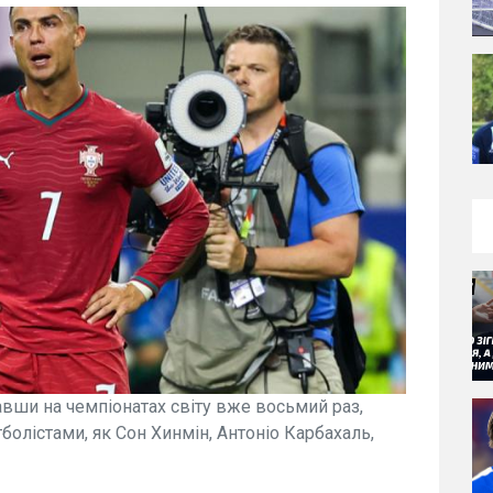
вши на чемпіонатах світу вже восьмий раз,
олістами, як Сон Хинмін, Антоніо Карбахаль,