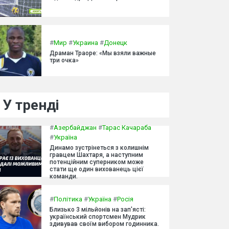
#
Мир
#
Украина
#
Донецк
Драман Траоре: «Мы взяли важные
три очка»
У тренді
#
Азербайджан
#
Тарас Качараба
#
Україна
Динамо зустрінеться з колишнім
гравцем Шахтаря, а наступним
потенційним суперником може
стати ще один вихованець цієї
команди.
#
Політика
#
Україна
#
Росія
Близько 3 мільйонів на зап'ясті:
український спортсмен Мудрик
здивував своїм вибором годинника.