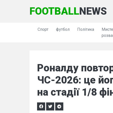
FOOTBALL
NEWS
Спорт
футбол
Політика
Мисте
розва
Роналду повтор
ЧС-2026: це йо
на стадії 1/8 фі