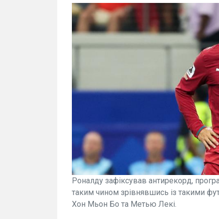
Роналду зафіксував антирекорд, програ
таким чином зрівнявшись із такими футб
Хон Мьон Бо та Метью Лекі.