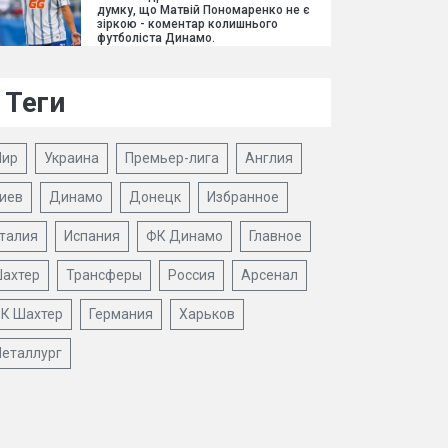
думку, що Матвій Пономаренко не є
зіркою - коментар колишнього
футболіста Динамо.
Теги
ир
Украина
Премьер-лига
Англия
иев
Динамо
Донецк
Избранное
талия
Испания
ФК Динамо
Главное
ахтер
Трансферы
Россия
Арсенал
К Шахтер
Германия
Харьков
еталлург