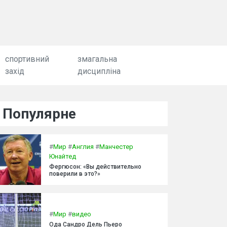
спортивний
змагальна
захід
дисципліна
Популярне
#
Мир
#
Англия
#
Манчестер
Юнайтед
Фергюсон: «Вы действительно
поверили в это?»
#
Мир
#
видео
Ода Сандро Дель Пьеро