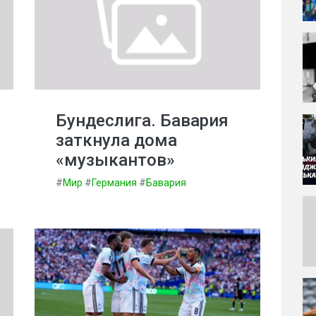
Бундеслига. Бавария
заткнула дома
«музыкантов»
#
Мир
#
Германия
#
Бавария