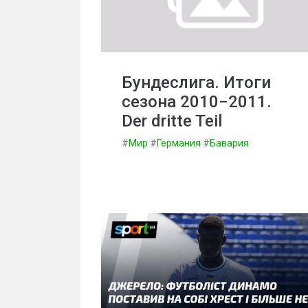
Бундеслига. Итоги
сезона 2010−2011.
Der dritte Teil
#
Мир
#
Германия
#
Бавария