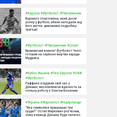
#
Європа
#
Футболіст
#
Півзахисник
Відомого спортсмена, який досяг
успіху у футболі, вбили неподалік від
його житла: дивовижні подробиці
трагедії.
#
Футболіст
#
Півзахисник
#
Спорт
Вражаючий вчинок! Футболіст Челсі
готовий на серйозні жертви заради
Мудрика.
#
Кубок України
#
Ліга Європи УЄФА
#
Футболіст
Раффаел згадував свій час у
Динамо, висловлюючи вдячність за
спільну роботу з Олегом Блохіним.
#
Україна
#
Журналіст
#
Нідерланди
"Яка символіка прикрашає їхні
груди?" Остап Маркевич роз'яснив,
чому команді Динамо буде нелегко