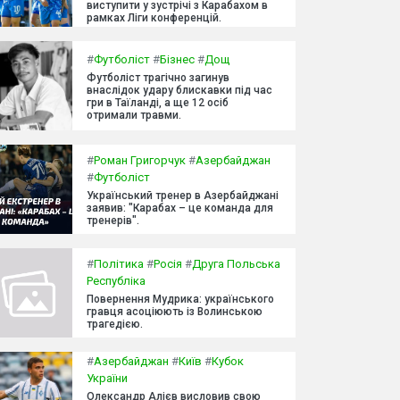
виступити у зустрічі з Карабахом в
рамках Ліги конференцій.
#
Футболіст
#
Бізнес
#
Дощ
Футболіст трагічно загинув
внаслідок удару блискавки під час
гри в Таїланді, а ще 12 осіб
отримали травми.
#
Роман Григорчук
#
Азербайджан
#
Футболіст
Український тренер в Азербайджані
заявив: "Карабах – це команда для
тренерів".
#
Політика
#
Росія
#
Друга Польська
Республіка
Повернення Мудрика: українського
гравця асоціюють із Волинською
трагедією.
#
Азербайджан
#
Київ
#
Кубок
України
Олександр Алієв висловив свою