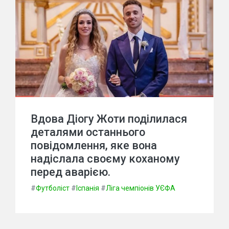
Вдова Діогу Жоти поділилася
деталями останнього
повідомлення, яке вона
надіслала своєму коханому
перед аварією.
#
Футболіст
#
Іспанія
#
Ліга чемпіонів УЄФА