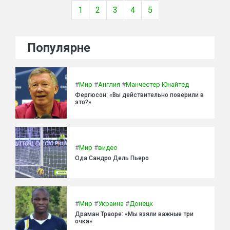
1
2
3
4
5
Популярне
#
Мир
#
Англия
#
Манчестер Юнайтед
Фергюсон: «Вы действительно поверили в
это?»
#
Мир
#
видео
Ода Сандро Дель Пьеро
#
Мир
#
Украина
#
Донецк
Драман Траоре: «Мы взяли важные три
очка»