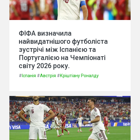
ФІФА визначила
найвидатнішого футболіста
зустрічі між Іспанією та
Португалією на Чемпіонаті
світу 2026 року.
#
Іспанія
#
Австрія
#
Кріштіану Роналду