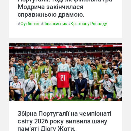
Модрича закінчилася
справжньою драмою.
#
Футболіст
#
Півзахисник
#
Кріштіану Роналду
Збірна Португалії на чемпіонаті
світу 2026 року виявила шану
пам'яті Діогу Жоти.