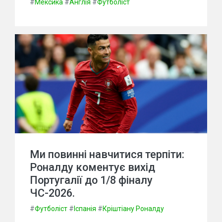
#
Мексика
#
Англія
#
Футболіст
Ми повинні навчитися терпіти:
Роналду коментує вихід
Португалії до 1/8 фіналу
ЧС-2026.
#
Футболіст
#
Іспанія
#
Кріштіану Роналду