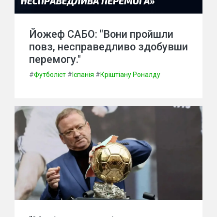
Йожеф САБО: "Вони пройшли
повз, несправедливо здобувши
перемогу."
#
Футболіст
#
Іспанія
#
Кріштіану Роналду