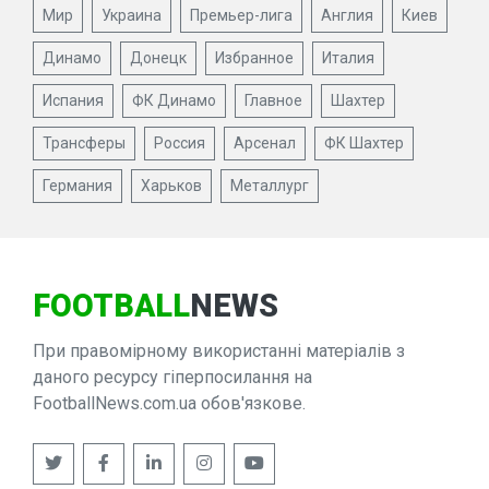
Мир
Украина
Премьер-лига
Англия
Киев
Динамо
Донецк
Избранное
Италия
Испания
ФК Динамо
Главное
Шахтер
Трансферы
Россия
Арсенал
ФК Шахтер
Германия
Харьков
Металлург
FOOTBALL
NEWS
При правомірному використанні матеріалів з
даного ресурсу гіперпосилання на
FootballNews.com.ua обов'язкове.