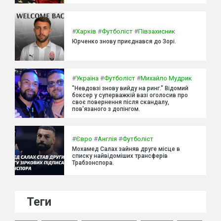
#
Харків
#
Футболіст
#
Півзахисник
Юрченко знову приєднався до Зорі.
#
Україна
#
Футболіст
#
Михайло Мудрик
"Невдовзі знову вийду на ринг." Відомий
боксер у суперважкій вазі оголосив про
своє повернення після скандалу,
пов'язаного з допінгом.
#
Євро
#
Англія
#
Футболіст
Мохамед Салах зайняв друге місце в
списку найвідоміших трансферів
Трабзонспора.
Теги