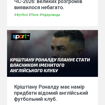
ЧС-2026: великих розгромів
виявилося небагато.
#
Футбол
#
Пеле
#
Нідерланди
Кріштіану Роналду має намір
придбати відомий англійський
футбольний клуб.