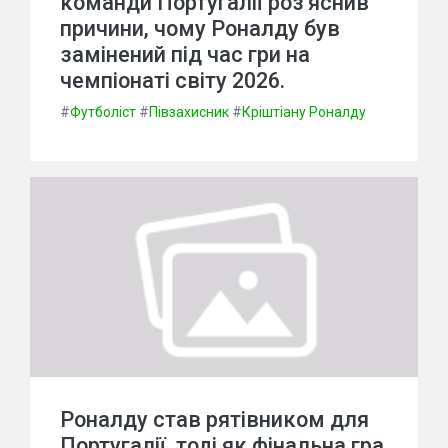
команди Португалії роз'яснив
причини, чому Роналду був
замінений під час гри на
чемпіонаті світу 2026.
#
Футболіст
#
Півзахисник
#
Кріштіану Роналду
Роналду став рятівником для
Португалії, тоді як фінальна гра