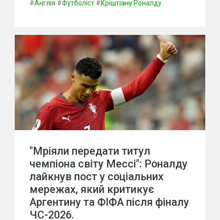
#
Англія
#
Футболіст
#
Кріштіану Роналду
"Мріяли передати титул
чемпіона світу Мессі": Роналду
лайкнув пост у соціальних
мережах, який критикує
Аргентину та ФІФА після фіналу
ЧС-2026.