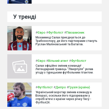
У тренді
#
Євро
#
Футболіст
#
Півзахисник
Мохаммед Салах приєднується до
Трабзонспору, де його партнерами стануть
Руслан Маліновський та Батагов.
#
Євро
#
Вільний агент
#
Футболіст
Салах офіційно змінив команду!
Легендарний гравець "Ліверпуля" уклав
угоду з турецьким футбольним гігантом.
#
Футболіст
#
Дніпро
#
Грузія (країна)
Український воротар змінив команду в
Білорусі, оскільки його підозрювали у
спробі втечі з країни через річку Тису -
Футбол24.