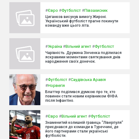
#
Євро
#
Футболіст
#
Півзахисник
Циганков висунув вимогу Жироні.
Український футболіст прагне покинути
команду вже цього літа.
#
Україна
#
Вільний агент
#
Футболіст
Чарівність. Дружина Зінченка поділилася
яскравими моментами святкування днів
народження своїх донечок.
#
Футболіст
#
Саудівська Аравія
#
Норвегія
Блаттер поділився думкою про те, хто
повинен стати новим керівником ФІФА
після Інфантіно.
#
Євро
#
Вільний агент
#
Футболіст
Знаменитий колишній гравець "Ліверпуля"
приєднався до команди в Туреччині, де
його партнерами стали українські
футболісти.